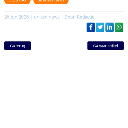
OIL & GAS
Business News
26 jun 2026
| united news | Door: Redactie
Ga terug
Ga naar artikel