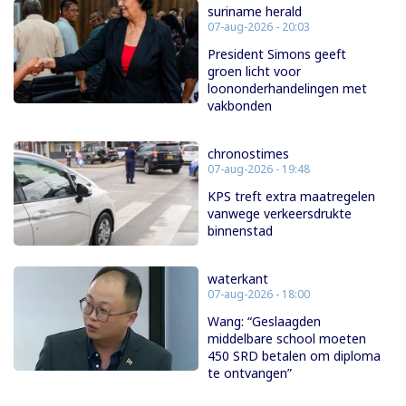
suriname herald
07-aug-2026 - 20:03
President Simons geeft
groen licht voor
loononderhandelingen met
vakbonden
chronostimes
07-aug-2026 - 19:48
KPS treft extra maatregelen
vanwege verkeersdrukte
binnenstad
waterkant
07-aug-2026 - 18:00
Wang: “Geslaagden
middelbare school moeten
450 SRD betalen om diploma
te ontvangen”