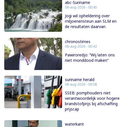
abc-Suriname
08-aug-2026 - 00:45
Jogi wil opheldering over
miljoenensteun aan SLM en
de resultaten daarvan
chronostimes
08-aug-2026 - 00:42
Pawiroredjo: “Wij laten ons
niet monddood maken”
suriname herald
08-aug-2026 - 00:08
SSEB: pomphouders niet
verantwoordelijk voor hogere
brandstofprijs bij afschaffing
prijscap
waterkant