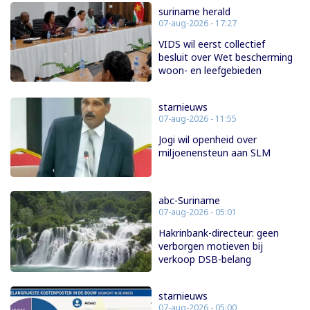
suriname herald
07-aug-2026 - 17:27
VIDS wil eerst collectief
besluit over Wet bescherming
woon- en leefgebieden
starnieuws
07-aug-2026 - 11:55
Jogi wil openheid over
miljoenensteun aan SLM
abc-Suriname
07-aug-2026 - 05:01
Hakrinbank-directeur: geen
verborgen motieven bij
verkoop DSB-belang
starnieuws
07-aug-2026 - 05:00