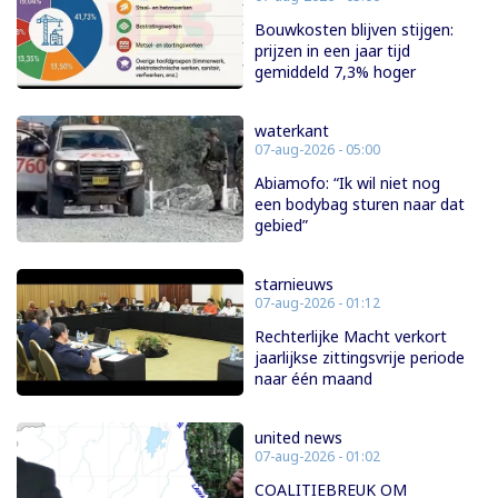
Bouwkosten blijven stijgen:
prijzen in een jaar tijd
gemiddeld 7,3% hoger
waterkant
07-aug-2026 - 05:00
Abiamofo: “Ik wil niet nog
een bodybag sturen naar dat
gebied”
starnieuws
07-aug-2026 - 01:12
Rechterlijke Macht verkort
jaarlijkse zittingsvrije periode
naar één maand
united news
07-aug-2026 - 01:02
COALITIEBREUK OM