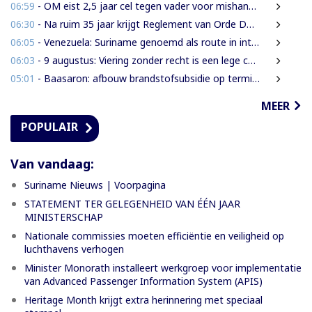
06:59
- OM eist 2,5 jaar cel tegen vader voor mishandeling en verwaarlozing van gezin
06:30
- Na ruim 35 jaar krijgt Reglement van Orde DNA grondige herziening
06:05
- Venezuela: Suriname genoemd als route in internationale cocaïnesmokkel naar Europa
06:03
- 9 augustus: Viering zonder recht is een lege ceremonie
05:01
- Baasaron: afbouw brandstofsubsidie op termijn onvermijdelijk
MEER
POPULAIR
Van vandaag:
Suriname Nieuws | Voorpagina
STATEMENT TER GELEGENHEID VAN ÉÉN JAAR
MINISTERSCHAP
Nationale commissies moeten efficiëntie en veiligheid op
luchthavens verhogen
Minister Monorath installeert werkgroep voor implementatie
van Advanced Passenger Information System (APIS)
Heritage Month krijgt extra herinnering met speciaal