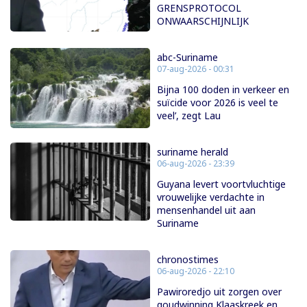
GRENSPROTOCOL
ONWAARSCHIJNLIJK
abc-Suriname
07-aug-2026 - 00:31
Bijna 100 doden in verkeer en
suïcide voor 2026 is veel te
veel’, zegt Lau
suriname herald
06-aug-2026 - 23:39
Guyana levert voortvluchtige
vrouwelijke verdachte in
mensenhandel uit aan
Suriname
chronostimes
06-aug-2026 - 22:10
Pawiroredjo uit zorgen over
goudwinning Klaaskreek en