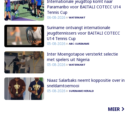
Internationale jeugdtop komt naar
Paramaribo voor BAITALI COTECC U14
Tennis Cup
06-08-2026
WATERKANT
Suriname ontvangt internationale
jeugdtennissers voor BAITALI COTECC
U14 Tennis Cup
05-08-2026
ABC-SURINAME
Inter Moengotapoe versterkt selectie
met spelers uit Nigeria
05-08-2026
WATERKANT
Niaaz Salarbaks neemt koppositie over in
sneldamtoernooi
05-08-2026
SURINAME HERALD
MEER