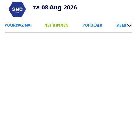
Overslaan
za 08 Aug 2026
en
naar
0
VOORPAGINA
NET BINNEN
POPULAIR
MEER
de
Smartphone
inhoud
Menu
gaan