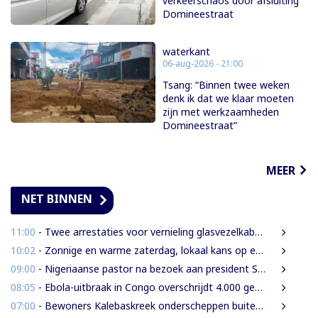
verkeerschaos door afsluiting
Domineestraat
waterkant
06-aug-2026 - 21:00
Tsang: “Binnen twee weken
denk ik dat we klaar moeten
zijn met werkzaamheden
Domineestraat”
MEER
NET BINNEN
11:00
- Twee arrestaties voor vernieling glasvezelkabels Telesur; maskers en kabelknipper gevonden
10:02
- Zonnige en warme zaterdag, lokaal kans op een bui
09:00
- Nigeriaanse pastor na bezoek aan president Simons: ‘Toename van rijkdom in Suriname’
08:05
- Ebola-uitbraak in Congo overschrijdt 4.000 gevallen
07:00
- Bewoners Kalebaskreek onderscheppen buitenlanders met illegaal geweer en communicatieapparatuur