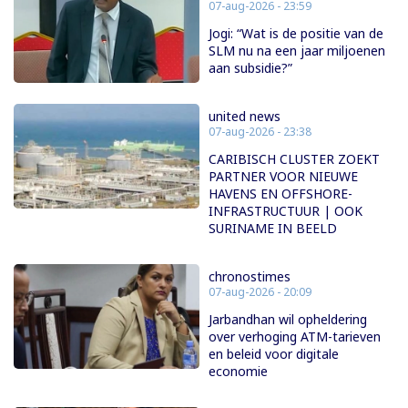
07-aug-2026 - 23:59
Jogi: “Wat is de positie van de
SLM nu na een jaar miljoenen
aan subsidie?”
united news
07-aug-2026 - 23:38
CARIBISCH CLUSTER ZOEKT
PARTNER VOOR NIEUWE
HAVENS EN OFFSHORE-
INFRASTRUCTUUR | OOK
SURINAME IN BEELD
chronostimes
07-aug-2026 - 20:09
Jarbandhan wil opheldering
over verhoging ATM-tarieven
en beleid voor digitale
economie