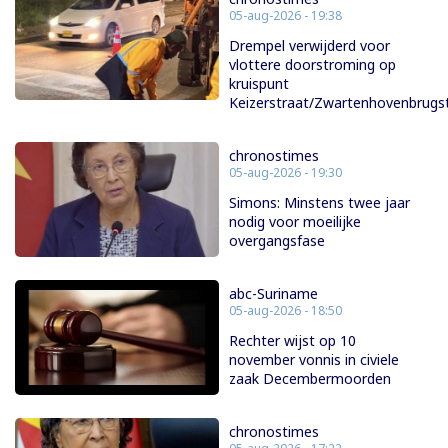
05-aug-2026 - 19:38
Drempel verwijderd voor
vlottere doorstroming op
kruispunt
Keizerstraat/Zwartenhovenbrugs
chronostimes
05-aug-2026 - 19:30
Simons: Minstens twee jaar
nodig voor moeilijke
overgangsfase
abc-Suriname
05-aug-2026 - 18:50
Rechter wijst op 10
november vonnis in civiele
zaak Decembermoorden
chronostimes