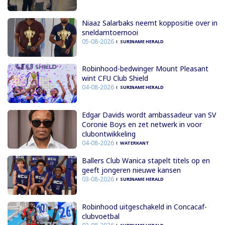
Niaaz Salarbaks neemt koppositie over in
sneldamtoernooi
05-08-2026
SURINAME HERALD
Robinhood-bedwinger Mount Pleasant
wint CFU Club Shield
04-08-2026
SURINAME HERALD
Edgar Davids wordt ambassadeur van SV
Coronie Boys en zet netwerk in voor
clubontwikkeling
04-08-2026
WATERKANT
Ballers Club Wanica stapelt titels op en
geeft jongeren nieuwe kansen
03-08-2026
SURINAME HERALD
Robinhood uitgeschakeld in Concacaf-
clubvoetbal