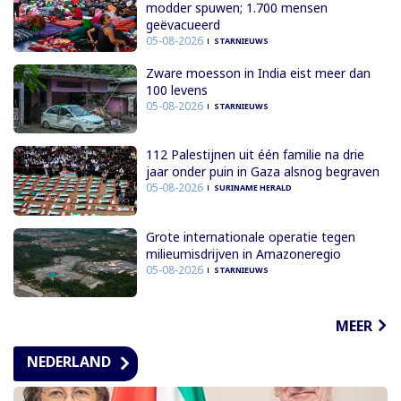
modder spuwen; 1.700 mensen
geëvacueerd
05-08-2026
STARNIEUWS
Zware moesson in India eist meer dan
100 levens
05-08-2026
STARNIEUWS
112 Palestijnen uit één familie na drie
jaar onder puin in Gaza alsnog begraven
05-08-2026
SURINAME HERALD
Grote internationale operatie tegen
milieumisdrijven in Amazoneregio
05-08-2026
STARNIEUWS
MEER
NEDERLAND