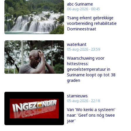
abc-Suriname
06-aug-2026 - 00:45
Tsang erkent gebrekkige
voorbereiding rehabilitatie
Domineestraat
waterkant
05-aug-2026 - 23:59
Waarschuwing voor
hittestress:
gevoelstemperatuur in
Suriname loopt op tot 38
graden
starnieuws
05-aug-2026 - 22:18
Van 'Wo kenki a systeem'
naar: 'Geef ons nóg twee
jaar'