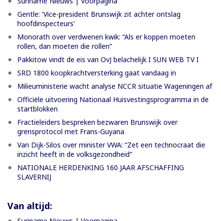
Suriname Nieuws | Voorpagina
Gentle: 'Vice-president Brunswijk zit achter ontslag
hoofdinspecteurs'
Monorath over verdwenen kwik: “Als er koppen moeten
rollen, dan moeten die rollen”
Pakkitow vindt de eis van OvJ belachelijk I SUN WEB TV I
SRD 1800 koopkrachtversterking gaat vandaag in
Milieuministerie wacht analyse NCCR situatie Wageningen af
Officiële uitvoering Nationaal Huisvestingsprogramma in de
startblokken
Fractieleiders bespreken bezwaren Brunswijk over
grensprotocol met Frans-Guyana
Van Dijk-Silos over minister VWA: “Zet een technocraat die
inzicht heeft in de volksgezondheid”
NATIONALE HERDENKING 160 JAAR AFSCHAFFING
SLAVERNIJ
Van altijd:
Suriname Nieuws | Voorpagina