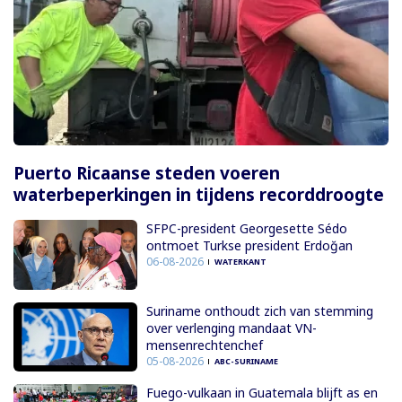
Puerto Ricaanse steden voeren
waterbeperkingen in tijdens recorddroogte
SFPC-president Georgesette Sédo
ontmoet Turkse president Erdoğan
06-08-2026
WATERKANT
Suriname onthoudt zich van stemming
over verlenging mandaat VN-
mensenrechtenchef
05-08-2026
ABC-SURINAME
Fuego-vulkaan in Guatemala blijft as en