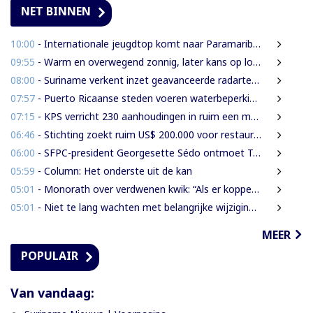
NET BINNEN
10:00
- Internationale jeugdtop komt naar Paramaribo voor BAITALI COTECC U14 Tennis Cup
09:55
- Warm en overwegend zonnig, later kans op lokale onweersbuien
08:00
- Suriname verkent inzet geavanceerde radartechnologie uit Brazilië tegen grenscriminaliteit
07:57
- Puerto Ricaanse steden voeren waterbeperkingen in tijdens recorddroogte
07:15
- KPS verricht 230 aanhoudingen in ruim een maand
06:46
- Stichting zoekt ruim US$ 200.000 voor restauratie woning Nola Hatterman
06:00
- SFPC-president Georgesette Sédo ontmoet Turkse president Erdoğan
05:59
- Column: Het onderste uit de kan
05:01
- Monorath over verdwenen kwik: “Als er koppen moeten rollen, dan moeten die rollen”
05:01
- Niet te lang wachten met belangrijke wijzigingen van de Grondwet
MEER
POPULAIR
Van vandaag: