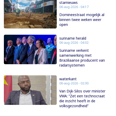
starnieuws
06-aug-2026 - 04:17
Domineestraat mogelijk al
binnen twee weken weer
open
suriname herald
06-aug-2026 - 04:02
Suriname verkent
samenwerking met
Braziliaanse producent van
radarsystemen
waterkant
06-aug-2026 - 02:00
Van Dijk-Silos over minister
VWA: “Zet een technocraat
die inzicht heeft in de
volksgezondheid”