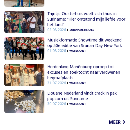
Trijntje Oosterhuis voelt zich thuis in
Suriname: “Hier ontstond mijn liefde voor
het land”
02-08-2026
SURINAME HERALD
Muziekformatie Showtime dit weekend
op 50e editie van Sranan Day New York
01-08-2026
WATERKANT
Herdenking Mariënburg: oproep tot
excuses en zoektocht naar verdwenen
begraafplaats
31-07-2026
WATERKANT
Douane Nederland vindt crack in pak
popcorn uit Suriname
30-07-2026
WATERKANT
MEER