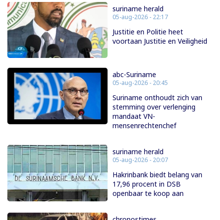
suriname herald
05-aug-2026 - 22:17
Justitie en Politie heet
voortaan Justitie en Veiligheid
abc-Suriname
05-aug-2026 - 20:45
Suriname onthoudt zich van
stemming over verlenging
mandaat VN-
mensenrechtenchef
suriname herald
05-aug-2026 - 20:07
Hakrinbank biedt belang van
17,96 procent in DSB
openbaar te koop aan
chronostimes