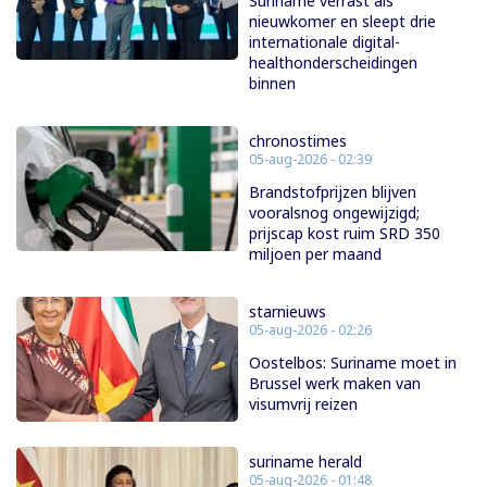
Suriname verrast als
nieuwkomer en sleept drie
internationale digital-
healthonderscheidingen
binnen
chronostimes
05-aug-2026 - 02:39
Brandstofprijzen blijven
vooralsnog ongewijzigd;
prijscap kost ruim SRD 350
miljoen per maand
starnieuws
05-aug-2026 - 02:26
Oostelbos: Suriname moet in
Brussel werk maken van
visumvrij reizen
suriname herald
05-aug-2026 - 01:48