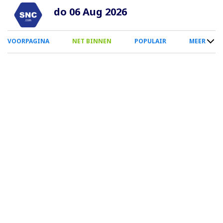
Overslaan
do 06 Aug 2026
en
naar
0
VOORPAGINA
NET BINNEN
POPULAIR
MEER
de
Smartphone
inhoud
Menu
gaan