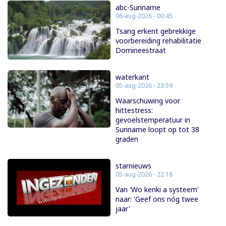
abc-Suriname
06-aug-2026 - 00:45
Tsang erkent gebrekkige
voorbereiding rehabilitatie
Domineestraat
waterkant
05-aug-2026 - 23:59
Waarschuwing voor
hittestress:
gevoelstemperatuur in
Suriname loopt op tot 38
graden
starnieuws
05-aug-2026 - 22:18
Van 'Wo kenki a systeem'
naar: 'Geef ons nóg twee
jaar'