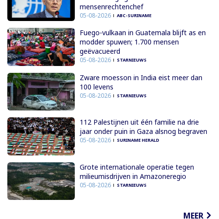
mensenrechtenchef
05-08-2026
ABC-SURINAME
Fuego-vulkaan in Guatemala blijft as en
modder spuwen; 1.700 mensen
geëvacueerd
05-08-2026
STARNIEUWS
Zware moesson in India eist meer dan
100 levens
05-08-2026
STARNIEUWS
112 Palestijnen uit één familie na drie
jaar onder puin in Gaza alsnog begraven
05-08-2026
SURINAME HERALD
Grote internationale operatie tegen
milieumisdrijven in Amazoneregio
05-08-2026
STARNIEUWS
MEER