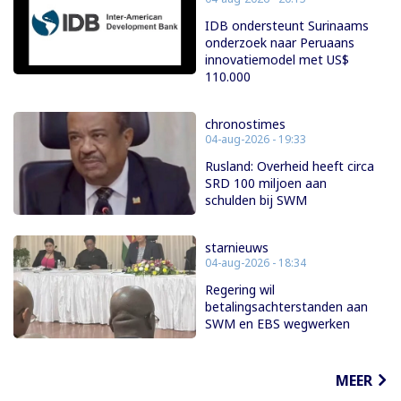
IDB ondersteunt Surinaams
onderzoek naar Peruaans
innovatiemodel met US$
110.000
chronostimes
04-aug-2026 - 19:33
Rusland: Overheid heeft circa
SRD 100 miljoen aan
schulden bij SWM
starnieuws
04-aug-2026 - 18:34
Regering wil
betalingsachterstanden aan
SWM en EBS wegwerken
MEER