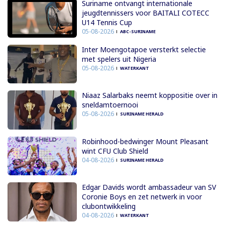
Suriname ontvangt internationale
jeugdtennissers voor BAITALI COTECC
U14 Tennis Cup
05-08-2026
ABC-SURINAME
Inter Moengotapoe versterkt selectie
met spelers uit Nigeria
05-08-2026
WATERKANT
Niaaz Salarbaks neemt koppositie over in
sneldamtoernooi
05-08-2026
SURINAME HERALD
Robinhood-bedwinger Mount Pleasant
wint CFU Club Shield
04-08-2026
SURINAME HERALD
Edgar Davids wordt ambassadeur van SV
Coronie Boys en zet netwerk in voor
clubontwikkeling
04-08-2026
WATERKANT