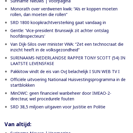
Suriname Nieuws | Voorpagina
Monorath over verdwenen kwik: “Als er koppen moeten
rollen, dan moeten die rollen”
SRD 1800 koopkrachtversterking gaat vandaag in
Gentle: 'Vice-president Brunswijk zit achter ontslag
hoofdinspecteurs'
Van Dijk-Silos over minister VWA: “Zet een technocraat die
inzicht heeft in de volksgezondheid”
SURINAAMS-NEDERLANDSE RAPPER TONY SCOTT (54) IN
LAATSTE LEVENSFASE
Pakkitow vindt de eis van OvJ belachelijk I SUN WEB TV I
Officiële uitvoering Nationaal Huisvestingsprogramma in de
startblokken
MinOWC: geen financieel wanbeheer door IMEAO-2-
directeur, wel procedurele fouten
SRD 38,5 miljoen uitgaven voor Justitie en Politie
Van altijd: