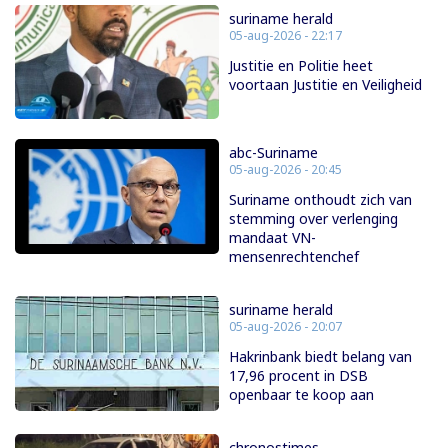
suriname herald
05-aug-2026 - 22:17
Justitie en Politie heet
voortaan Justitie en Veiligheid
abc-Suriname
05-aug-2026 - 20:45
Suriname onthoudt zich van
stemming over verlenging
mandaat VN-
mensenrechtenchef
suriname herald
05-aug-2026 - 20:07
Hakrinbank biedt belang van
17,96 procent in DSB
openbaar te koop aan
chronostimes