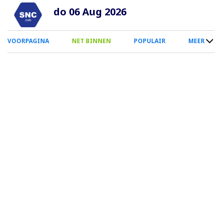
Overslaan
do 06 Aug 2026
en
naar
0
VOORPAGINA
NET BINNEN
POPULAIR
MEER
de
Smartphone
inhoud
Menu
gaan