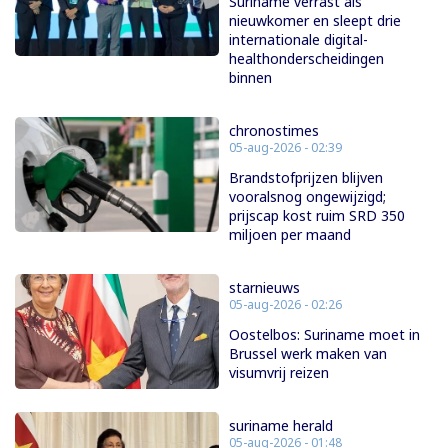
Suriname verrast als
nieuwkomer en sleept drie
internationale digital-
healthonderscheidingen
binnen
chronostimes
05-aug-2026 - 02:39
Brandstofprijzen blijven
vooralsnog ongewijzigd;
prijscap kost ruim SRD 350
miljoen per maand
starnieuws
05-aug-2026 - 02:26
Oostelbos: Suriname moet in
Brussel werk maken van
visumvrij reizen
suriname herald
05-aug-2026 - 01:48