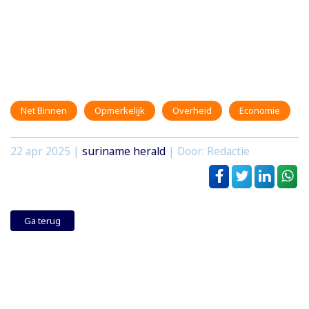
Net Binnen
Opmerkelijk
Overheid
Economie
22 apr 2025
|
suriname herald
| Door: Redactie
Ga terug