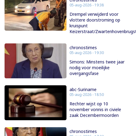
05-aug-2026 - 19:38
Drempel verwijderd voor
vlottere doorstroming op
kruispunt
Keizerstraat/Zwartenhovenbrugs
chronostimes
05-aug-2026 - 19:30
Simons: Minstens twee jaar
nodig voor moeilijke
overgangsfase
abc-Suriname
05-aug-2026 - 18:50
Rechter wijst op 10
november vonnis in civiele
zaak Decembermoorden
chronostimes