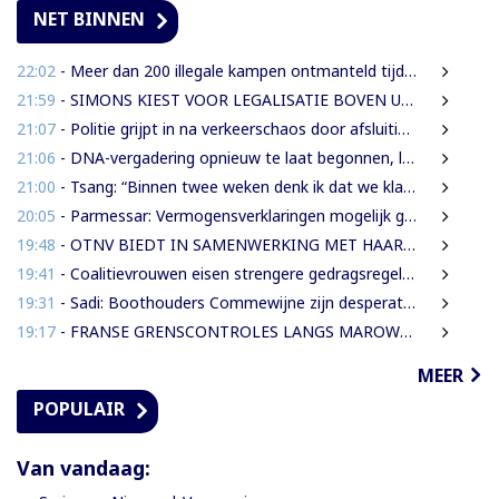
NET BINNEN
22:02
- Meer dan 200 illegale kampen ontmanteld tijdens operatie bij Moeroekreek
21:59
- SIMONS KIEST VOOR LEGALISATIE BOVEN UITZETTING VAN LANGDURIG VERBLIJVENDE VREEMDELINGEN
21:07
- Politie grijpt in na verkeerschaos door afsluiting Domineestraat
21:06
- DNA-vergadering opnieuw te laat begonnen, leden eisen aanpak laatkomers
21:00
- Tsang: “Binnen twee weken denk ik dat we klaar moeten zijn met werkzaamheden Domineestraat”
20:05
- Parmessar: Vermogensverklaringen mogelijk geopend bij Anti-corruptie unit
19:48
- OTNV BIEDT IN SAMENWERKING MET HAAR INTERNATIONALE PARTNERS 200 GRATIS STUDIEBEURZEN AAN TECHNISCH TALENT
19:41
- Coalitievrouwen eisen strengere gedragsregels in DNA na uitspraak Van Samson
19:31
- Sadi: Boothouders Commewijne zijn desperate, wachten 6 jaren op tariefaanpassing
19:17
- FRANSE GRENSCONTROLES LANGS MAROWIJNERIVIER WEDEROM FORS AANGESCHERPT
MEER
POPULAIR
Van vandaag: