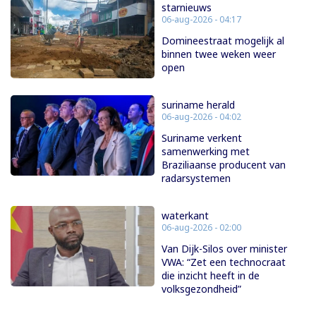
starnieuws
06-aug-2026 - 04:17
Domineestraat mogelijk al
binnen twee weken weer
open
suriname herald
06-aug-2026 - 04:02
Suriname verkent
samenwerking met
Braziliaanse producent van
radarsystemen
waterkant
06-aug-2026 - 02:00
Van Dijk-Silos over minister
VWA: “Zet een technocraat
die inzicht heeft in de
volksgezondheid”