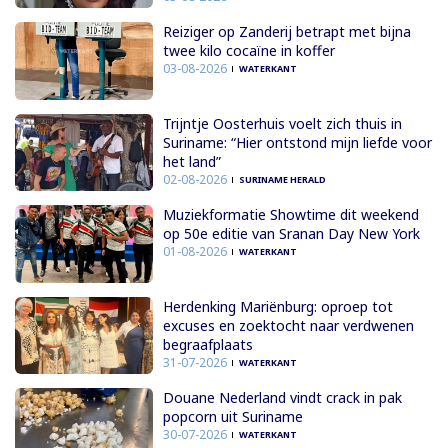
Reiziger op Zanderij betrapt met bijna
twee kilo cocaïne in koffer
03-08-2026
WATERKANT
Trijntje Oosterhuis voelt zich thuis in
Suriname: “Hier ontstond mijn liefde voor
het land”
02-08-2026
SURINAME HERALD
Muziekformatie Showtime dit weekend
op 50e editie van Sranan Day New York
01-08-2026
WATERKANT
Herdenking Mariënburg: oproep tot
excuses en zoektocht naar verdwenen
begraafplaats
31-07-2026
WATERKANT
Douane Nederland vindt crack in pak
popcorn uit Suriname
30-07-2026
WATERKANT