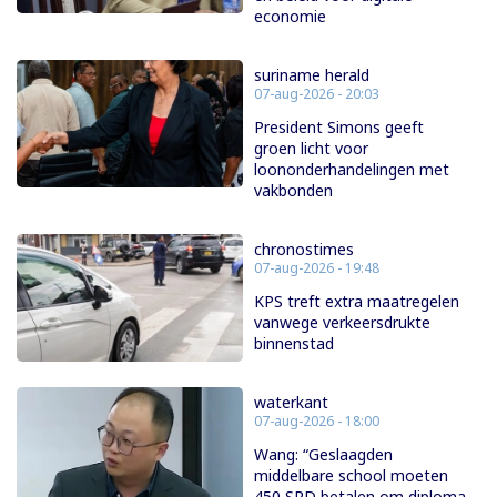
economie
suriname herald
07-aug-2026 - 20:03
President Simons geeft
groen licht voor
loononderhandelingen met
vakbonden
chronostimes
07-aug-2026 - 19:48
KPS treft extra maatregelen
vanwege verkeersdrukte
binnenstad
waterkant
07-aug-2026 - 18:00
Wang: “Geslaagden
middelbare school moeten
450 SRD betalen om diploma