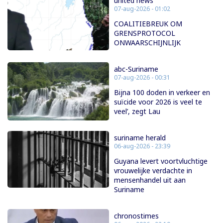
united news
07-aug-2026 - 01:02
COALITIEBREUK OM
GRENSPROTOCOL
ONWAARSCHIJNLIJK
abc-Suriname
07-aug-2026 - 00:31
Bijna 100 doden in verkeer en
suïcide voor 2026 is veel te
veel’, zegt Lau
suriname herald
06-aug-2026 - 23:39
Guyana levert voortvluchtige
vrouwelijke verdachte in
mensenhandel uit aan
Suriname
chronostimes