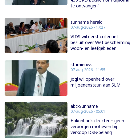
te ontvangen”
suriname herald
07-aug-2026 - 17:27
VIDS wil eerst collectief
besluit over Wet bescherming
woon- en leefgebieden
starnieuws
07-aug-2026 - 11:55
Jogi wil openheid over
miljoenensteun aan SLM
abc-Suriname
07-aug-2026 - 05:01
Hakrinbank-directeur: geen
verborgen motieven bij
verkoop DSB-belang