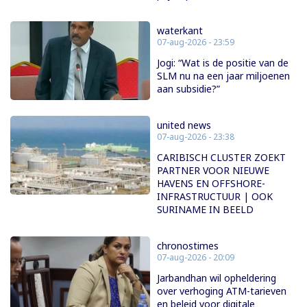
waterkant
07-aug-2026 - 23:59
Jogi: “Wat is de positie van de
SLM nu na een jaar miljoenen
aan subsidie?”
united news
07-aug-2026 - 23:38
CARIBISCH CLUSTER ZOEKT
PARTNER VOOR NIEUWE
HAVENS EN OFFSHORE-
INFRASTRUCTUUR | OOK
SURINAME IN BEELD
chronostimes
07-aug-2026 - 20:09
Jarbandhan wil opheldering
over verhoging ATM-tarieven
en beleid voor digitale