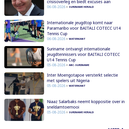
crisisoverleg en biedt excuses aan
06-08-2026
SURINAME HERALD
Internationale jeugdtop komt naar
Paramaribo voor BAITALI COTECC U14
Tennis Cup
06-08-2026
WATERKANT
Suriname ontvangt internationale
jeugdtennissers voor BAITALI COTECC
U14 Tennis Cup
05-08-2026
ABC-SURINAME
Inter Moengotapoe versterkt selectie
met spelers uit Nigeria
05-08-2026
WATERKANT
Niaaz Salarbaks neemt koppositie over in
sneldamtoernooi
05-08-2026
SURINAME HERALD