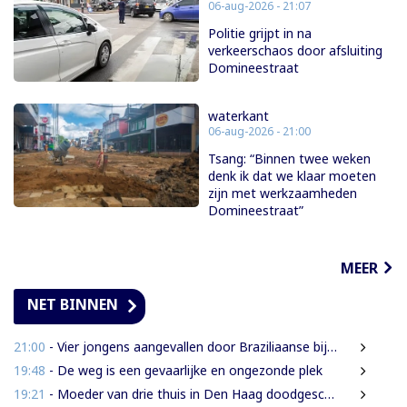
06-aug-2026 - 21:07
Politie grijpt in na
verkeerschaos door afsluiting
Domineestraat
waterkant
06-aug-2026 - 21:00
Tsang: “Binnen twee weken
denk ik dat we klaar moeten
zijn met werkzaamheden
Domineestraat”
MEER
NET BINNEN
21:00
- Vier jongens aangevallen door Braziliaanse bijen tijdens leguanenjacht
19:48
- De weg is een gevaarlijke en ongezonde plek
19:21
- Moeder van drie thuis in Den Haag doodgeschoten; verdachte ex-partner opgepakt na vluchten