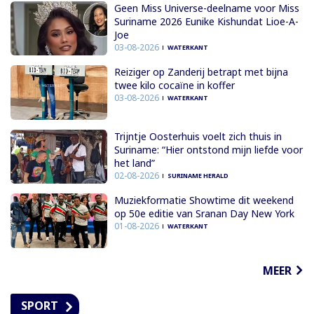
Geen Miss Universe-deelname voor Miss
Suriname 2026 Eunike Kishundat Lioe-A-
Joe
03-08-2026
WATERKANT
Reiziger op Zanderij betrapt met bijna
twee kilo cocaïne in koffer
03-08-2026
WATERKANT
Trijntje Oosterhuis voelt zich thuis in
Suriname: “Hier ontstond mijn liefde voor
het land”
02-08-2026
SURINAME HERALD
Muziekformatie Showtime dit weekend
op 50e editie van Sranan Day New York
01-08-2026
WATERKANT
MEER
SPORT