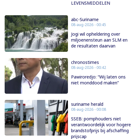
LEVENSMIDDELEN
abc-Suriname
08-aug-2026 - 00:45
Jogi wil opheldering over
miljoenensteun aan SLM en
de resultaten daarvan
chronostimes
08-aug-2026 - 00:42
Pawiroredjo: “Wij laten ons
niet monddood maken”
suriname herald
08-aug-2026 - 00:08
SSEB: pomphouders niet
verantwoordelijk voor hogere
brandstofprijs bij afschaffing
prijscap