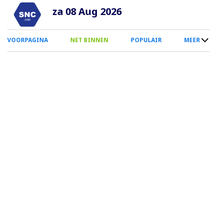
Overslaan
za 08 Aug 2026
en
naar
0
VOORPAGINA
NET BINNEN
POPULAIR
MEER
de
Smartphone
inhoud
Menu
gaan