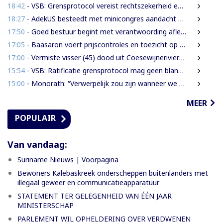
18:42
- VSB: Grensprotocol vereist rechtszekerheid en harde waarborgen
18:27
- AdekUS besteedt met minicongres aandacht aan cultureel erfgoed
17:50
- Goed bestuur begint met verantwoording afleggen
17:05
- Baasaron voert prijscontroles en toezicht op voedselveiligheid op
17:00
- Vermiste visser (45) dood uit Coesewijnerivier gehaald
15:54
- VSB: Ratificatie grensprotocol mag geen blanco cheque zijn
15:00
- Monorath: “Verwerpelijk zou zijn wanneer we de dingen zouden bedekken met de mantel der liefde”
MEER
POPULAIR
Van vandaag:
Suriname Nieuws | Voorpagina
Bewoners Kalebaskreek onderscheppen buitenlanders met
illegaal geweer en communicatieapparatuur
STATEMENT TER GELEGENHEID VAN ÉÉN JAAR
MINISTERSCHAP
PARLEMENT WIL OPHELDERING OVER VERDWENEN