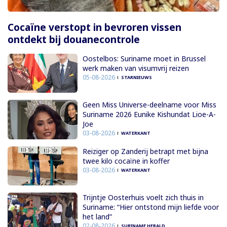
Cocaïne verstopt in bevroren vissen
ontdekt bij douanecontrole
Oostelbos: Suriname moet in Brussel
werk maken van visumvrij reizen
05-08-2026
STARNIEUWS
Geen Miss Universe-deelname voor Miss
Suriname 2026 Eunike Kishundat Lioe-A-
Joe
03-08-2026
WATERKANT
Reiziger op Zanderij betrapt met bijna
twee kilo cocaïne in koffer
03-08-2026
WATERKANT
Trijntje Oosterhuis voelt zich thuis in
Suriname: “Hier ontstond mijn liefde voor
het land”
02-08-2026
SURINAME HERALD