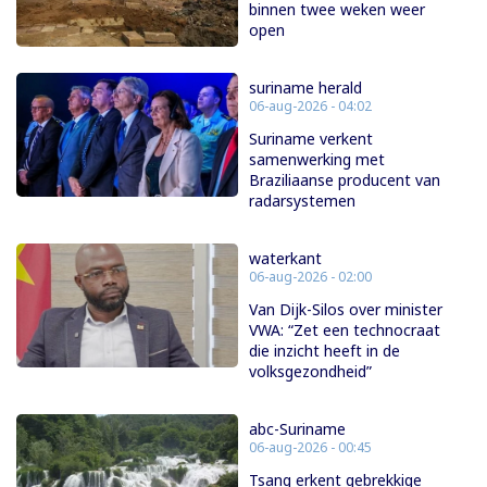
binnen twee weken weer
open
suriname herald
06-aug-2026 - 04:02
Suriname verkent
samenwerking met
Braziliaanse producent van
radarsystemen
waterkant
06-aug-2026 - 02:00
Van Dijk-Silos over minister
VWA: “Zet een technocraat
die inzicht heeft in de
volksgezondheid”
abc-Suriname
06-aug-2026 - 00:45
Tsang erkent gebrekkige