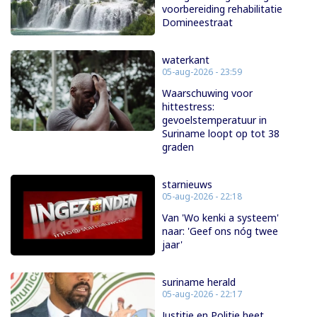
voorbereiding rehabilitatie
Domineestraat
waterkant
05-aug-2026 - 23:59
Waarschuwing voor
hittestress:
gevoelstemperatuur in
Suriname loopt op tot 38
graden
starnieuws
05-aug-2026 - 22:18
Van 'Wo kenki a systeem'
naar: 'Geef ons nóg twee
jaar'
suriname herald
05-aug-2026 - 22:17
Justitie en Politie heet