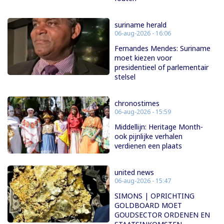
suriname herald
06-aug-2026 - 16:06
Fernandes Mendes: Suriname
moet kiezen voor
presidentieel of parlementair
stelsel
chronostimes
06-aug-2026 - 15:59
Middellijn: Heritage Month-
ook pijnlijke verhalen
verdienen een plaats
united news
06-aug-2026 - 15:47
SIMONS | OPRICHTING
GOLDBOARD MOET
GOUDSECTOR ORDENEN EN