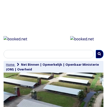
Home
Net Binnen
|
Opmerkelijk
|
Openbaar Ministerie
(OM)
|
Overheid