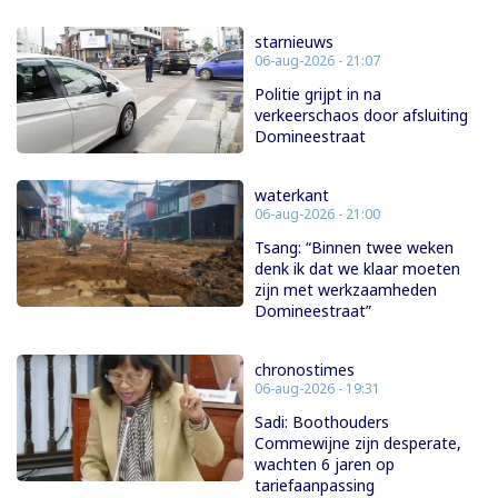
starnieuws
06-aug-2026 - 21:07
Politie grijpt in na
verkeerschaos door afsluiting
Domineestraat
waterkant
06-aug-2026 - 21:00
Tsang: “Binnen twee weken
denk ik dat we klaar moeten
zijn met werkzaamheden
Domineestraat”
chronostimes
06-aug-2026 - 19:31
Sadi: Boothouders
Commewijne zijn desperate,
wachten 6 jaren op
tariefaanpassing