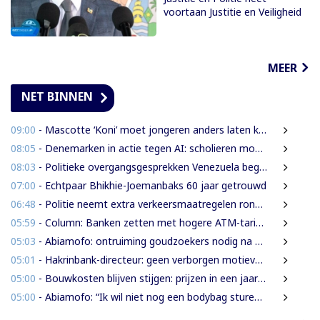
voortaan Justitie en Veiligheid
MEER
NET BINNEN
09:00
- Mascotte ‘Koni’ moet jongeren anders laten kijken naar Surinaamse houtsector
08:05
- Denemarken in actie tegen AI: scholieren moeten extra mondelinge examens doen
08:03
- Politieke overgangsgesprekken Venezuela beginnen zonder Machado
07:00
- Echtpaar Bhikhie-Joemanbaks 60 jaar getrouwd
06:48
- Politie neemt extra verkeersmaatregelen rond afgesloten Domineestraat
05:59
- Column: Banken zetten met hogere ATM-tarieven digitale economie op achterstand
05:03
- Abiamofo: ontruiming goudzoekers nodig na dodelijke risico’s in Moeroekreek en 21 Bergi
05:01
- Hakrinbank-directeur: geen verborgen motieven bij verkoop DSB-belang
05:00
- Bouwkosten blijven stijgen: prijzen in een jaar tijd gemiddeld 7,3% hoger
05:00
- Abiamofo: “Ik wil niet nog een bodybag sturen naar dat gebied”