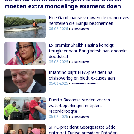
moeten extra mondelinge examens doen
Hoe Gambiaanse vrouwen de mangroves
herstellen die Banjul beschermen
06-08-2026
STARNIEUWS
Ex-premier Sheikh Hasina kondigt
terugkeer naar Bangladesh aan ondanks
doodstraf
06-08-2026
STARNIEUWS
Infantino blijft FIFA-president na
crisisoverleg en biedt excuses aan
06-08-2026
SURINAME HERALD
Puerto Ricaanse steden voeren
waterbeperkingen in tijdens
recorddroogte
06-08-2026
STARNIEUWS
SFPC-president Georgesette Sédo
ontmoet Turkse president Erdoğan