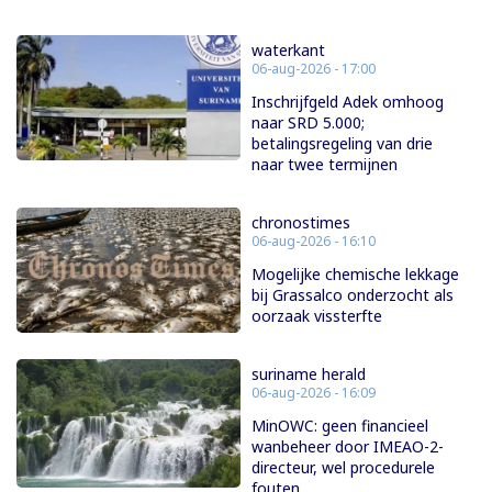
waterkant
06-aug-2026 - 17:00
Inschrijfgeld Adek omhoog
naar SRD 5.000;
betalingsregeling van drie
naar twee termijnen
chronostimes
06-aug-2026 - 16:10
Mogelijke chemische lekkage
bij Grassalco onderzocht als
oorzaak vissterfte
suriname herald
06-aug-2026 - 16:09
MinOWC: geen financieel
wanbeheer door IMEAO-2-
directeur, wel procedurele
fouten