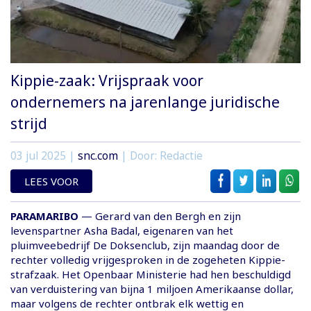
Kippie-zaak: Vrijspraak voor
ondernemers na jarenlange juridische
strijd
03 jul 2025
|
snc.com
| Door: Redactie
LEES VOOR
PARAMARIBO
— Gerard van den Bergh en zijn
levenspartner Asha Badal, eigenaren van het
pluimveebedrijf De Doksenclub, zijn maandag door de
rechter volledig vrijgesproken in de zogeheten Kippie-
strafzaak. Het Openbaar Ministerie had hen beschuldigd
van verduistering van bijna 1 miljoen Amerikaanse dollar,
maar volgens de rechter ontbrak elk wettig en