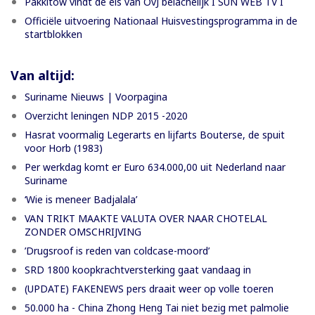
Pakkitow vindt de eis van OvJ belachelijk I SUN WEB TV I
Officiële uitvoering Nationaal Huisvestingsprogramma in de
startblokken
Van altijd:
Suriname Nieuws | Voorpagina
Overzicht leningen NDP 2015 -2020
Hasrat voormalig Legerarts en lijfarts Bouterse, de spuit
voor Horb (1983)
Per werkdag komt er Euro 634.000,00 uit Nederland naar
Suriname
‘Wie is meneer Badjalala’
VAN TRIKT MAAKTE VALUTA OVER NAAR CHOTELAL
ZONDER OMSCHRIJVING
’Drugsroof is reden van coldcase-moord’
SRD 1800 koopkrachtversterking gaat vandaag in
(UPDATE) FAKENEWS pers draait weer op volle toeren
50.000 ha - China Zhong Heng Tai niet bezig met palmolie