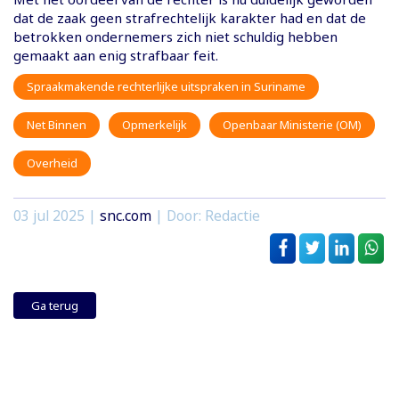
dat de zaak geen strafrechtelijk karakter had en dat de
betrokken ondernemers zich niet schuldig hebben
gemaakt aan enig strafbaar feit.
Spraakmakende rechterlijke uitspraken in Suriname
Net Binnen
Opmerkelijk
Openbaar Ministerie (OM)
Overheid
03 jul 2025
|
snc.com
| Door: Redactie
Ga terug