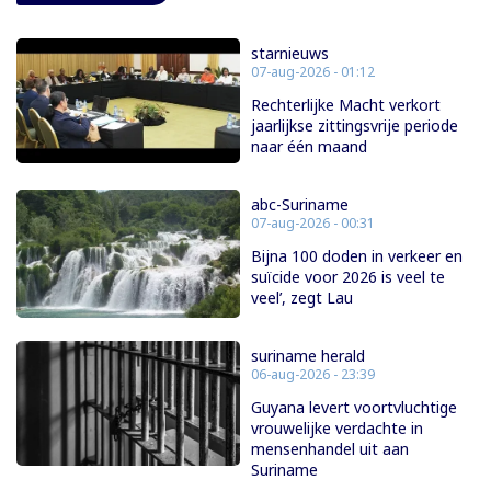
starnieuws
07-aug-2026 - 01:12
Rechterlijke Macht verkort
jaarlijkse zittingsvrije periode
naar één maand
abc-Suriname
07-aug-2026 - 00:31
Bijna 100 doden in verkeer en
suïcide voor 2026 is veel te
veel’, zegt Lau
suriname herald
06-aug-2026 - 23:39
Guyana levert voortvluchtige
vrouwelijke verdachte in
mensenhandel uit aan
Suriname