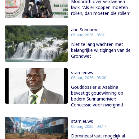
Monorath over verdwenen
kwik: “Als er koppen moeten
rollen, dan moeten die rollen”
abc-Suriname
06-aug-2026 - 05:01
Niet te lang wachten met
belangrijke wijzigingen van de
Grondwet
starnieuws
06-aug-2026 - 05:00
Gouddossier 8: Asabina
bevestigt goudwinning op
bodem Surinamerivier:
Concessie voor riviergrind
starnieuws
06-aug-2026 - 04:17
Domineestraat mogelijk al