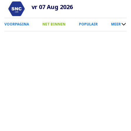
Overslaan
vr 07 Aug 2026
en
naar
0
VOORPAGINA
NET BINNEN
POPULAIR
MEER
de
Smartphone
inhoud
Menu
gaan