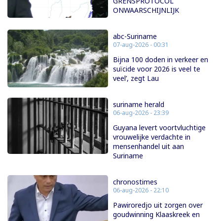
GRENSPROTOCOL
ONWAARSCHIJNLIJK
abc-Suriname
07-aug-2026 - 00:31
Bijna 100 doden in verkeer en
suïcide voor 2026 is veel te
veel’, zegt Lau
suriname herald
06-aug-2026 - 23:39
Guyana levert voortvluchtige
vrouwelijke verdachte in
mensenhandel uit aan
Suriname
chronostimes
06-aug-2026 - 22:10
Pawiroredjo uit zorgen over
goudwinning Klaaskreek en