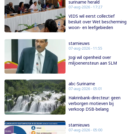
suriname herald
07-aug-2026 - 17:27
VIDS wil eerst collectief
besluit over Wet bescherming
woon- en leefgebieden
starnieuws
07-aug-2026 - 11:55
Jogi wil openheid over
miljoenensteun aan SLM
abc-Suriname
07-aug-2026 - 05:01
Hakrinbank-directeur: geen
verborgen motieven bij
verkoop DSB-belang
starnieuws
07-aug-2026 - 05:00