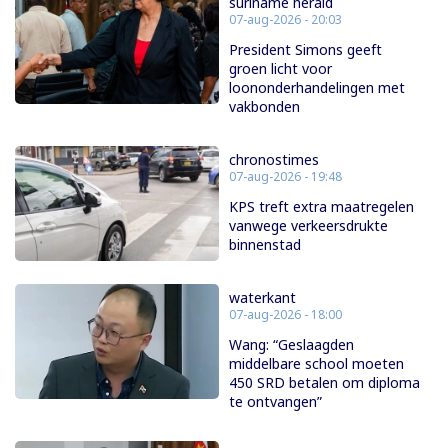
suriname herald
07-aug-2026 - 20:03
President Simons geeft
groen licht voor
loononderhandelingen met
vakbonden
chronostimes
07-aug-2026 - 19:48
KPS treft extra maatregelen
vanwege verkeersdrukte
binnenstad
waterkant
07-aug-2026 - 18:00
Wang: “Geslaagden
middelbare school moeten
450 SRD betalen om diploma
te ontvangen”