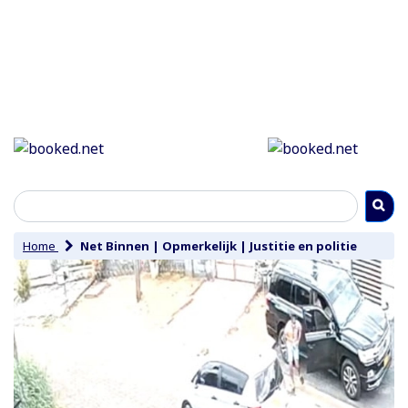
Home
Net Binnen
|
Opmerkelijk
|
Justitie en politie