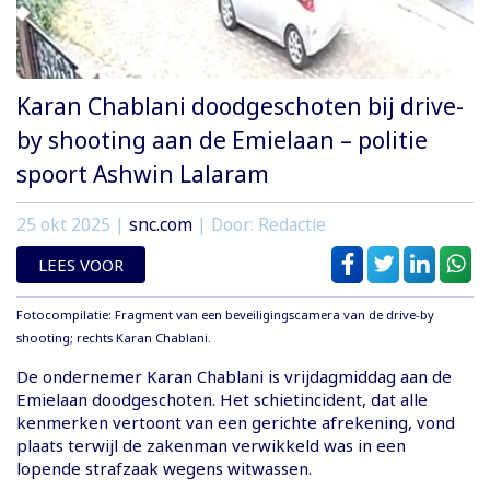
Karan Chablani doodgeschoten bij drive-
by shooting aan de Emielaan – politie
spoort Ashwin Lalaram
25 okt 2025
|
snc.com
| Door: Redactie
LEES VOOR
Fotocompilatie: Fragment van een beveiligingscamera van de drive-by
shooting; rechts Karan Chablani.
De ondernemer Karan Chablani is vrijdagmiddag aan de
Emielaan doodgeschoten. Het schietincident, dat alle
kenmerken vertoont van een gerichte afrekening, vond
plaats terwijl de zakenman verwikkeld was in een
lopende strafzaak wegens witwassen.