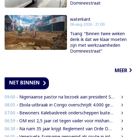
Domineestraat
waterkant
06-aug-2026 - 21:00
Tsang: “Binnen twee weken
denk ik dat we klaar moeten
zijn met werkzaamheden
Domineestraat”
MEER
NET BINNEN
09:00
- Nigeriaanse pastor na bezoek aan president Simons: ‘Toename van rijkdom in Suriname’
08:05
- Ebola-uitbraak in Congo overschrijdt 4.000 gevallen
07:00
- Bewoners Kalebaskreek onderscheppen buitenlanders met illegaal geweer en communicatieapparatuur
06:59
- OM eist 2,5 jaar cel tegen vader voor mishandeling en verwaarlozing van gezin
06:30
- Na ruim 35 jaar krijgt Reglement van Orde DNA grondige herziening
06:05
- Venezuela: Suriname genoemd als route in internationale cocaïnesmokkel naar Europa