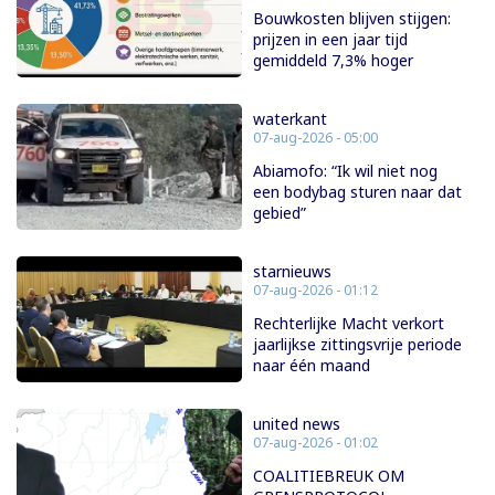
Bouwkosten blijven stijgen:
prijzen in een jaar tijd
gemiddeld 7,3% hoger
waterkant
07-aug-2026 - 05:00
Abiamofo: “Ik wil niet nog
een bodybag sturen naar dat
gebied”
starnieuws
07-aug-2026 - 01:12
Rechterlijke Macht verkort
jaarlijkse zittingsvrije periode
naar één maand
united news
07-aug-2026 - 01:02
COALITIEBREUK OM