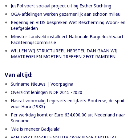
JusPol voert sociaal project uit bij Esther Stichting
OGA-afdelingen werken gezamenlijk aan schoon milieu
Regering en VIDS bespreken Wet Bescherming Woon- en
Leefgebieden
Minister Landveld installeert Nationale Burgerluchtvaart
Faciliteringscommissie
WILLEN WIJ STRUCTUREEL HERSTEL DAN GAAN WIJ
MAATREGELEN MOETEN TREFFEN ZEGT RAMDIEN
Van altijd:
Suriname Nieuws | Voorpagina
Overzicht leningen NDP 2015 -2020
Hasrat voormalig Legerarts en lijfarts Bouterse, de spuit
voor Horb (1983)
Per werkdag komt er Euro 634.000,00 uit Nederland naar
Suriname
‘Wie is meneer Badjalala’
VAN TRIKT MAAKTE VALUTA OVER NAAR CHOTELAL