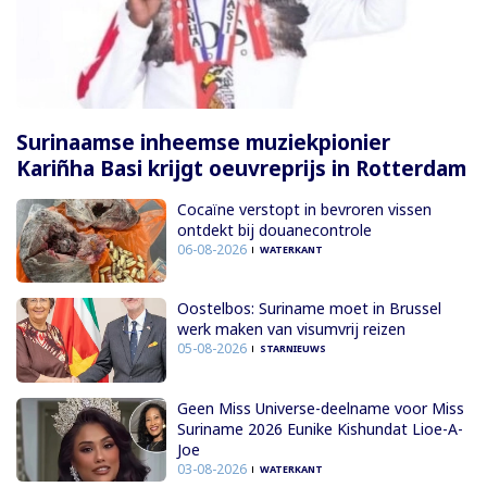
Surinaamse inheemse muziekpionier
Kariñha Basi krijgt oeuvreprijs in Rotterdam
Cocaïne verstopt in bevroren vissen
ontdekt bij douanecontrole
06-08-2026
WATERKANT
Oostelbos: Suriname moet in Brussel
werk maken van visumvrij reizen
05-08-2026
STARNIEUWS
Geen Miss Universe-deelname voor Miss
Suriname 2026 Eunike Kishundat Lioe-A-
Joe
03-08-2026
WATERKANT