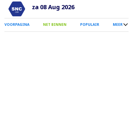
Overslaan
za 08 Aug 2026
en
naar
0
VOORPAGINA
NET BINNEN
POPULAIR
MEER
de
Smartphone
inhoud
Menu
gaan