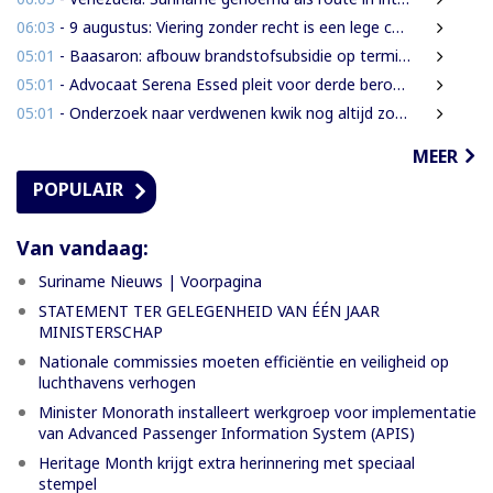
06:03
- 9 augustus: Viering zonder recht is een lege ceremonie
05:01
- Baasaron: afbouw brandstofsubsidie op termijn onvermijdelijk
05:01
- Advocaat Serena Essed pleit voor derde beroepsinstantie onder gezag van CCJ
05:01
- Onderzoek naar verdwenen kwik nog altijd zonder resultaat
MEER
POPULAIR
Van vandaag:
Suriname Nieuws | Voorpagina
STATEMENT TER GELEGENHEID VAN ÉÉN JAAR
MINISTERSCHAP
Nationale commissies moeten efficiëntie en veiligheid op
luchthavens verhogen
Minister Monorath installeert werkgroep voor implementatie
van Advanced Passenger Information System (APIS)
Heritage Month krijgt extra herinnering met speciaal
stempel