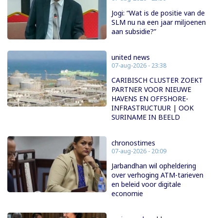
Jogi: “Wat is de positie van de
SLM nu na een jaar miljoenen
aan subsidie?”
united news
07-aug-2026 - 23:38
CARIBISCH CLUSTER ZOEKT
PARTNER VOOR NIEUWE
HAVENS EN OFFSHORE-
INFRASTRUCTUUR | OOK
SURINAME IN BEELD
chronostimes
07-aug-2026 - 20:09
Jarbandhan wil opheldering
over verhoging ATM-tarieven
en beleid voor digitale
economie