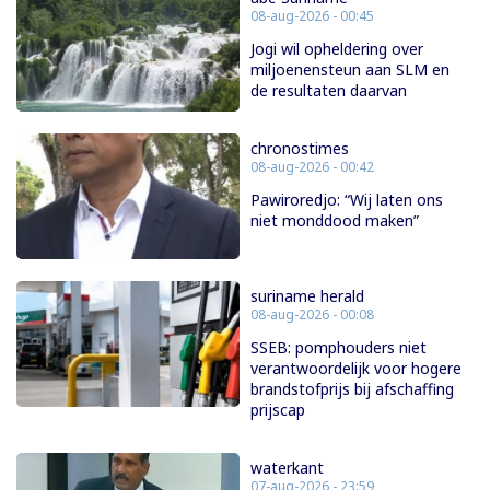
08-aug-2026 - 00:45
Jogi wil opheldering over
miljoenensteun aan SLM en
de resultaten daarvan
chronostimes
08-aug-2026 - 00:42
Pawiroredjo: “Wij laten ons
niet monddood maken”
suriname herald
08-aug-2026 - 00:08
SSEB: pomphouders niet
verantwoordelijk voor hogere
brandstofprijs bij afschaffing
prijscap
waterkant
07-aug-2026 - 23:59