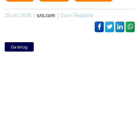
25 okt 2025
|
snc.com
| Door: Redactie
Ga terug