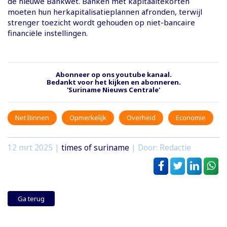
de nieuwe Bankwet. Banken met kapitaaltekorten
moeten hun herkapitalisatieplannen afronden, terwijl
strenger toezicht wordt gehouden op niet-bancaire
financiële instellingen.
Abonneer op ons youtube kanaal.
Bedankt voor het kijken en abonneren.
'Suriname Nieuws Centrale'
Net Binnen
Opmerkelijk
Overheid
Economie
12 mrt 2025
|
times of suriname
| Door: Redactie
Ga terug