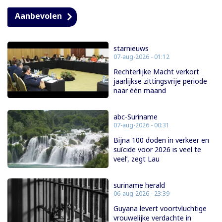
Aanbevolen
starnieuws
07-aug-2026 - 01:12
Rechterlijke Macht verkort
jaarlijkse zittingsvrije periode
naar één maand
abc-Suriname
07-aug-2026 - 00:31
Bijna 100 doden in verkeer en
suïcide voor 2026 is veel te
veel’, zegt Lau
suriname herald
06-aug-2026 - 23:39
Guyana levert voortvluchtige
vrouwelijke verdachte in