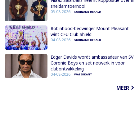
Niaaz Salarbaks neemt koppositie over in
sneldamtoernooi
05-08-2026
SURINAME HERALD
Robinhood-bedwinger Mount Pleasant
wint CFU Club Shield
04-08-2026
SURINAME HERALD
Edgar Davids wordt ambassadeur van SV
Coronie Boys en zet netwerk in voor
clubontwikkeling
04-08-2026
WATERKANT
MEER