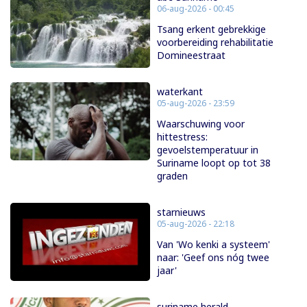
06-aug-2026 - 00:45
Tsang erkent gebrekkige
voorbereiding rehabilitatie
Domineestraat
waterkant
05-aug-2026 - 23:59
Waarschuwing voor
hittestress:
gevoelstemperatuur in
Suriname loopt op tot 38
graden
starnieuws
05-aug-2026 - 22:18
Van 'Wo kenki a systeem'
naar: 'Geef ons nóg twee
jaar'
suriname herald