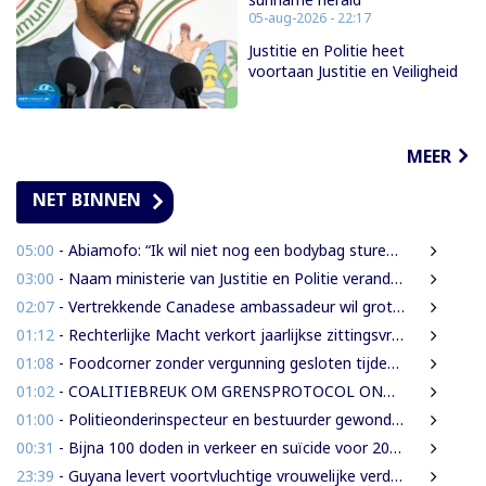
05-aug-2026 - 22:17
Justitie en Politie heet
voortaan Justitie en Veiligheid
MEER
NET BINNEN
05:00
- Abiamofo: “Ik wil niet nog een bodybag sturen naar dat gebied”
03:00
- Naam ministerie van Justitie en Politie verandert naar Justitie en Veiligheid
02:07
- Vertrekkende Canadese ambassadeur wil grotere rol voor Canada in Suriname
01:12
- Rechterlijke Macht verkort jaarlijkse zittingsvrije periode naar één maand
01:08
- Foodcorner zonder vergunning gesloten tijdens derde dag integrale controles
01:02
- COALITIEBREUK OM GRENSPROTOCOL ONWAARSCHIJNLIJK
01:00
- Politieonderinspecteur en bestuurder gewond nadat auto over de kop slaat
00:31
- Bijna 100 doden in verkeer en suïcide voor 2026 is veel te veel’, zegt Lau
23:39
- Guyana levert voortvluchtige vrouwelijke verdachte in mensenhandel uit aan Suriname