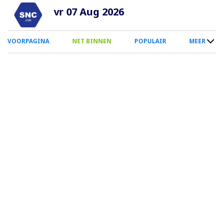
Overslaan
vr 07 Aug 2026
en
naar
0
VOORPAGINA
NET BINNEN
POPULAIR
MEER
de
Smartphone
inhoud
Menu
gaan