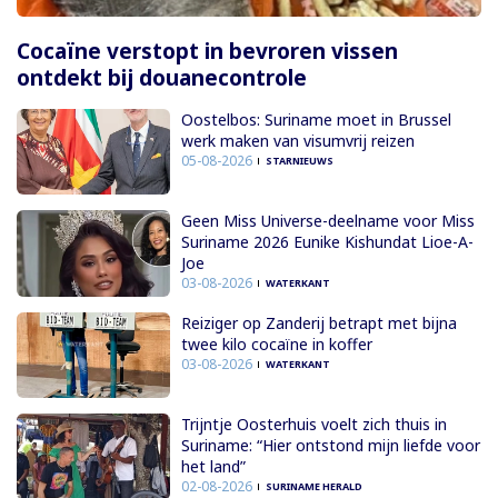
Cocaïne verstopt in bevroren vissen
ontdekt bij douanecontrole
Oostelbos: Suriname moet in Brussel
werk maken van visumvrij reizen
05-08-2026
STARNIEUWS
Geen Miss Universe-deelname voor Miss
Suriname 2026 Eunike Kishundat Lioe-A-
Joe
03-08-2026
WATERKANT
Reiziger op Zanderij betrapt met bijna
twee kilo cocaïne in koffer
03-08-2026
WATERKANT
Trijntje Oosterhuis voelt zich thuis in
Suriname: “Hier ontstond mijn liefde voor
het land”
02-08-2026
SURINAME HERALD