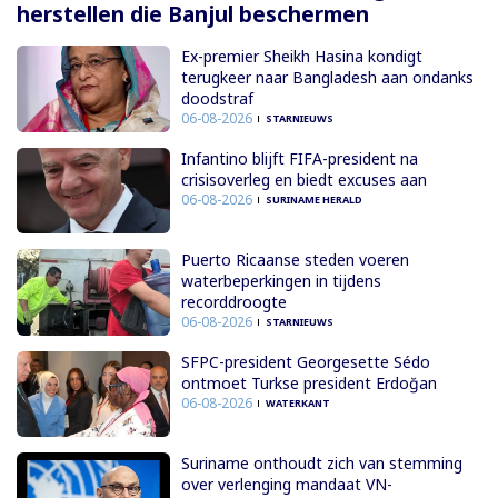
herstellen die Banjul beschermen
Ex-premier Sheikh Hasina kondigt
terugkeer naar Bangladesh aan ondanks
doodstraf
06-08-2026
STARNIEUWS
Infantino blijft FIFA-president na
crisisoverleg en biedt excuses aan
06-08-2026
SURINAME HERALD
Puerto Ricaanse steden voeren
waterbeperkingen in tijdens
recorddroogte
06-08-2026
STARNIEUWS
SFPC-president Georgesette Sédo
ontmoet Turkse president Erdoğan
06-08-2026
WATERKANT
Suriname onthoudt zich van stemming
over verlenging mandaat VN-