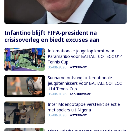
Infantino blijft FIFA-president na
crisisoverleg en biedt excuses aan
Internationale jeugdtop komt naar
Paramaribo voor BAITALI COTECC U14
Tennis Cup
06-08-2026
WATERKANT
Suriname ontvangt internationale
jeugdtennissers voor BAITALI COTECC
U14 Tennis Cup
05-08-2026
ABC-SURINAME
Inter Moengotapoe versterkt selectie
met spelers uit Nigeria
05-08-2026
WATERKANT