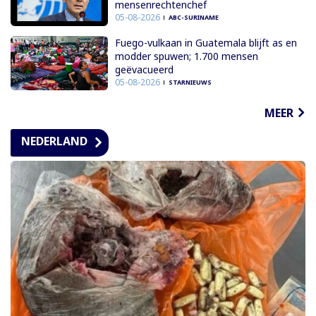
mensenrechtenchef
05-08-2026
ABC-SURINAME
Fuego-vulkaan in Guatemala blijft as en
modder spuwen; 1.700 mensen
geëvacueerd
05-08-2026
STARNIEUWS
MEER
NEDERLAND