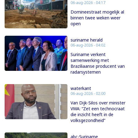
06-aug-2026 - 04:17
Domineestraat mogelijk al
binnen twee weken weer
open
suriname herald
06-aug-2026 - 04:02
Suriname verkent
samenwerking met
Braziliaanse producent van
radarsystemen
waterkant
06-aug-2026 - 02:00
Van Dijk-Silos over minister
VWA: “Zet een technocraat
die inzicht heeft in de
volksgezondheid”
abc-Suriname