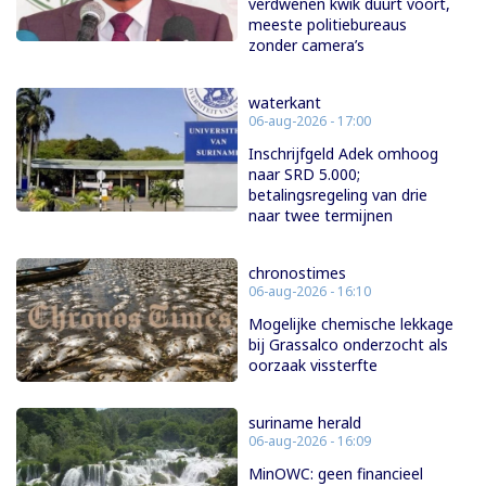
verdwenen kwik duurt voort,
meeste politiebureaus
zonder camera’s
waterkant
06-aug-2026 - 17:00
Inschrijfgeld Adek omhoog
naar SRD 5.000;
betalingsregeling van drie
naar twee termijnen
chronostimes
06-aug-2026 - 16:10
Mogelijke chemische lekkage
bij Grassalco onderzocht als
oorzaak vissterfte
suriname herald
06-aug-2026 - 16:09
MinOWC: geen financieel