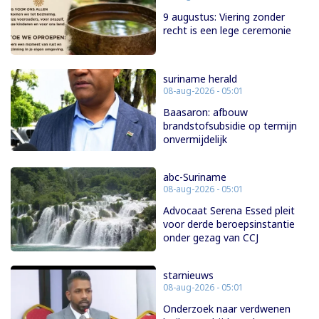
9 augustus: Viering zonder
recht is een lege ceremonie
suriname herald
08-aug-2026 - 05:01
Baasaron: afbouw
brandstofsubsidie op termijn
onvermijdelijk
abc-Suriname
08-aug-2026 - 05:01
Advocaat Serena Essed pleit
voor derde beroepsinstantie
onder gezag van CCJ
starnieuws
08-aug-2026 - 05:01
Onderzoek naar verdwenen