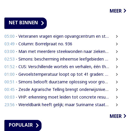
MEER
NET BINNEN
05:00
- Veteranen vragen eigen opvangcentrum en structurele steun: ‘Vandaag militair, morgen veteraan’
03:49
- Column: Borrelpraat no. 936
03:00
- Man met meerdere steekwonden naar ziekenhuis na ruzie bij discotheek
02:53
- Simons: bescherming inheemse leefgebieden en cultuur van nationaal belang
01:52
- CUS: Verschillende wortels en verhalen, één thuis
01:00
- Gevoelstemperatuur loopt op tot 41 graden: waarschuwing voor hittestress in Suriname
00:51
- Simons belooft duurzame oplossing voor grondenrechtenvraagstuk
00:45
- Zesde Agrarische Telling brengt onderwijsniveau landbouwers in kaart
00:03
- VHP: erkenning moet leiden tot concrete resultaten
23:56
- Wereldbank heeft gelijk; maar Suriname staat voor een grotere uitdaging
MEER
POPULAIR