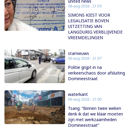
united news
06-aug-2026 - 21:59
SIMONS KIEST VOOR
LEGALISATIE BOVEN
UITZETTING VAN
LANGDURIG VERBLIJVENDE
VREEMDELINGEN
starnieuws
06-aug-2026 - 21:07
Politie grijpt in na
verkeerschaos door afsluiting
Domineestraat
waterkant
06-aug-2026 - 21:00
Tsang: “Binnen twee weken
denk ik dat we klaar moeten
zijn met werkzaamheden
Domineestraat”