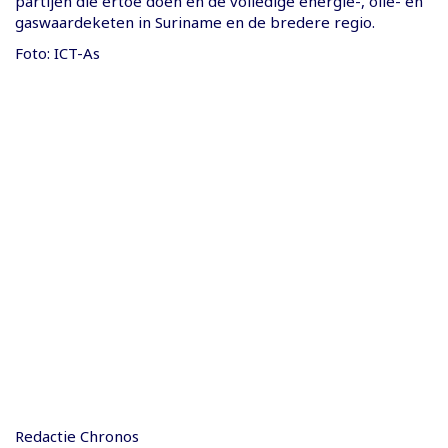
partijen die ertoe doen en de volledige energie-, olie- en
gaswaardeketen in Suriname en de bredere regio.
Foto: ICT-As
Redactie Chronos