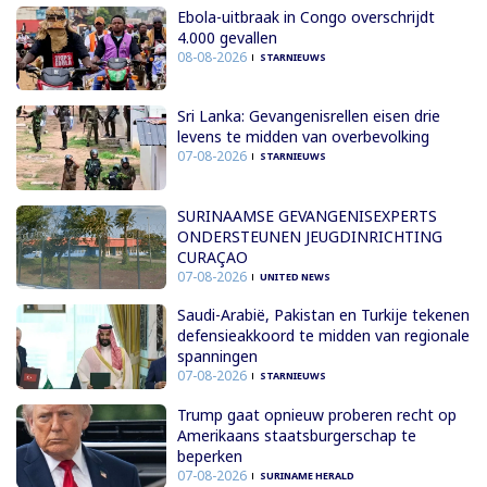
Ebola-uitbraak in Congo overschrijdt
4.000 gevallen
08-08-2026
STARNIEUWS
Sri Lanka: Gevangenisrellen eisen drie
levens te midden van overbevolking
07-08-2026
STARNIEUWS
SURINAAMSE GEVANGENISEXPERTS
ONDERSTEUNEN JEUGDINRICHTING
CURAÇAO
07-08-2026
UNITED NEWS
Saudi-Arabië, Pakistan en Turkije tekenen
defensieakkoord te midden van regionale
spanningen
07-08-2026
STARNIEUWS
Trump gaat opnieuw proberen recht op
Amerikaans staatsburgerschap te
beperken
07-08-2026
SURINAME HERALD