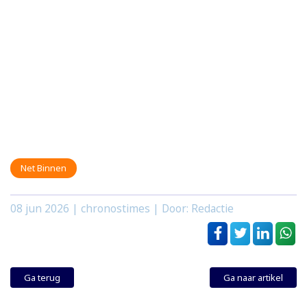
Net Binnen
08 jun 2026
| chronostimes | Door: Redactie
Ga terug
Ga naar artikel