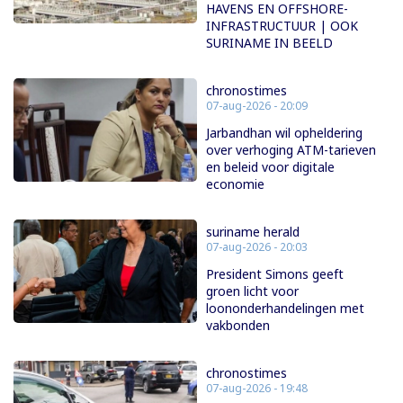
HAVENS EN OFFSHORE-
INFRASTRUCTUUR | OOK
SURINAME IN BEELD
chronostimes
07-aug-2026 - 20:09
Jarbandhan wil opheldering
over verhoging ATM-tarieven
en beleid voor digitale
economie
suriname herald
07-aug-2026 - 20:03
President Simons geeft
groen licht voor
loononderhandelingen met
vakbonden
chronostimes
07-aug-2026 - 19:48