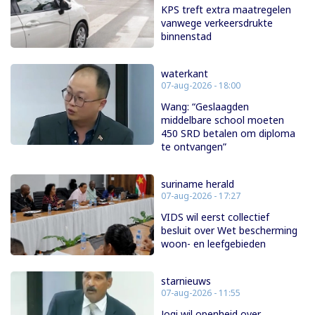
KPS treft extra maatregelen
vanwege verkeersdrukte
binnenstad
waterkant
07-aug-2026 - 18:00
Wang: “Geslaagden
middelbare school moeten
450 SRD betalen om diploma
te ontvangen”
suriname herald
07-aug-2026 - 17:27
VIDS wil eerst collectief
besluit over Wet bescherming
woon- en leefgebieden
starnieuws
07-aug-2026 - 11:55
Jogi wil openheid over