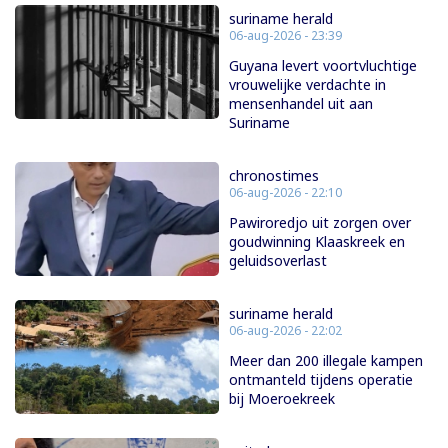
suriname herald
06-aug-2026 - 23:39
Guyana levert voortvluchtige
vrouwelijke verdachte in
mensenhandel uit aan
Suriname
chronostimes
06-aug-2026 - 22:10
Pawiroredjo uit zorgen over
goudwinning Klaaskreek en
geluidsoverlast
suriname herald
06-aug-2026 - 22:02
Meer dan 200 illegale kampen
ontmanteld tijdens operatie
bij Moeroekreek