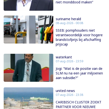
niet monddood maken”
suriname herald
08-aug-2026 - 00:08
SSEB: pomphouders niet
verantwoordelijk voor hogere
brandstofprijs bij afschaffing
prijscap
waterkant
07-aug-2026 - 23:59
Jogi: “Wat is de positie van de
SLM nu na een jaar miljoenen
aan subsidie?”
united news
07-aug-2026 - 23:38
CARIBISCH CLUSTER ZOEKT
PARTNER VOOR NIEUWE