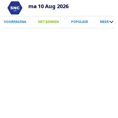
Overslaan
ma 10 Aug 2026
en
naar
0
VOORPAGINA
NET BINNEN
POPULAIR
MEER
de
Smartphone
inhoud
Menu
gaan