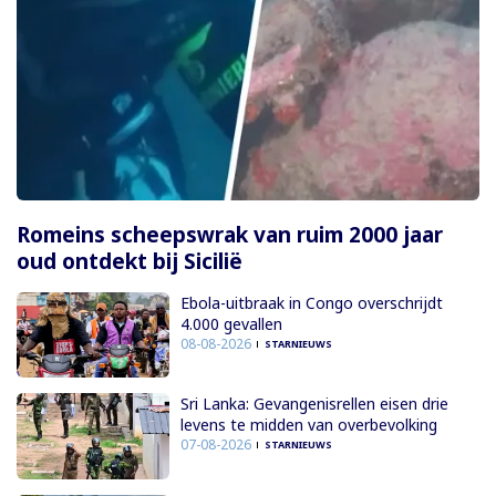
Romeins scheepswrak van ruim 2000 jaar
oud ontdekt bij Sicilië
Ebola-uitbraak in Congo overschrijdt
4.000 gevallen
08-08-2026
STARNIEUWS
Sri Lanka: Gevangenisrellen eisen drie
levens te midden van overbevolking
07-08-2026
STARNIEUWS