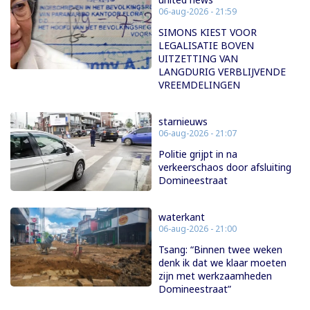
06-aug-2026 - 21:59
SIMONS KIEST VOOR
LEGALISATIE BOVEN
UITZETTING VAN
LANGDURIG VERBLIJVENDE
VREEMDELINGEN
starnieuws
06-aug-2026 - 21:07
Politie grijpt in na
verkeerschaos door afsluiting
Domineestraat
waterkant
06-aug-2026 - 21:00
Tsang: “Binnen twee weken
denk ik dat we klaar moeten
zijn met werkzaamheden
Domineestraat”