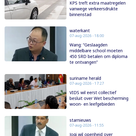
KPS treft extra maatregelen
vanwege verkeersdrukte
binnenstad
waterkant
07-aug-2026 - 18:00
Wang: “Geslaagden
middelbare school moeten
450 SRD betalen om diploma
te ontvangen”
suriname herald
07-aug-2026 - 17:27
VIDS wil eerst collectief
besluit over Wet bescherming
woon- en leefgebieden
starnieuws
07-aug-2026 - 11:55
Jogi wil openheid over