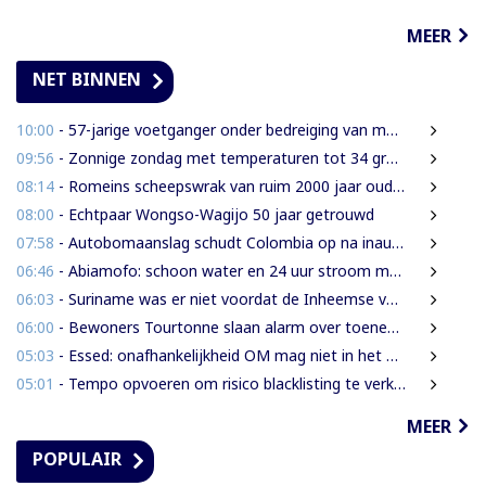
MEER
NET BINNEN
10:00
- 57-jarige voetganger onder bedreiging van mes beroofd van mobiele telefoon
09:56
- Zonnige zondag met temperaturen tot 34 graden
08:14
- Romeins scheepswrak van ruim 2000 jaar oud ontdekt bij Sicilië
08:00
- Echtpaar Wongso-Wagijo 50 jaar getrouwd
07:58
- Autobomaanslag schudt Colombia op na inauguratie van hardline president
06:46
- Abiamofo: schoon water en 24 uur stroom moeten ook afgelegen dorpen bereiken
06:03
- Suriname was er niet voordat de Inheemse volken er waren
06:00
- Bewoners Tourtonne slaan alarm over toenemende prostitutie, drugshandel en overlast door vreemdelingen
05:03
- Essed: onafhankelijkheid OM mag niet in het gedrang komen
05:01
- Tempo opvoeren om risico blacklisting te verkleinen
MEER
POPULAIR