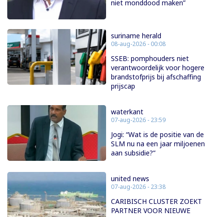
niet monddood maken”
suriname herald
08-aug-2026 - 00:08
SSEB: pomphouders niet
verantwoordelijk voor hogere
brandstofprijs bij afschaffing
prijscap
waterkant
07-aug-2026 - 23:59
Jogi: “Wat is de positie van de
SLM nu na een jaar miljoenen
aan subsidie?”
united news
07-aug-2026 - 23:38
CARIBISCH CLUSTER ZOEKT
PARTNER VOOR NIEUWE