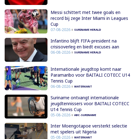
Messi schittert met twee goals en
record bij zege Inter Miami in Leagues
Cup
07-08-2026
SURINAME HERALD
Infantino blijft FIFA-president na
crisisoverleg en biedt excuses aan
06-08-2026
SURINAME HERALD
Internationale jeugdtop komt naar
Paramaribo voor BAITALI COTECC U14
Tennis Cup
06-08-2026
WATERKANT
Suriname ontvangt internationale
jeugdtennissers voor BAITALI COTECC
U14 Tennis Cup
05-08-2026
ABC-SURINAME
Inter Moengotapoe versterkt selectie
met spelers uit Nigeria
05-08-2026
WATERKANT