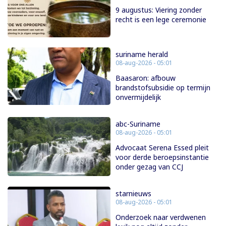
9 augustus: Viering zonder
recht is een lege ceremonie
suriname herald
08-aug-2026 - 05:01
Baasaron: afbouw
brandstofsubsidie op termijn
onvermijdelijk
abc-Suriname
08-aug-2026 - 05:01
Advocaat Serena Essed pleit
voor derde beroepsinstantie
onder gezag van CCJ
starnieuws
08-aug-2026 - 05:01
Onderzoek naar verdwenen