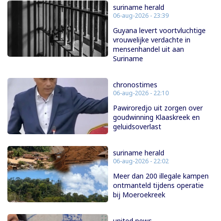
suriname herald
06-aug-2026 - 23:39
Guyana levert voortvluchtige
vrouwelijke verdachte in
mensenhandel uit aan
Suriname
chronostimes
06-aug-2026 - 22:10
Pawiroredjo uit zorgen over
goudwinning Klaaskreek en
geluidsoverlast
suriname herald
06-aug-2026 - 22:02
Meer dan 200 illegale kampen
ontmanteld tijdens operatie
bij Moeroekreek
united news