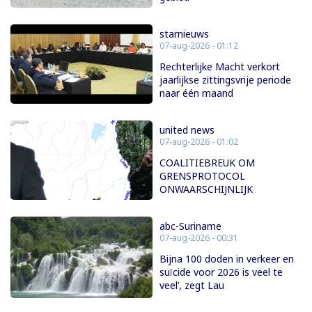
starnieuws
07-aug-2026 - 01:12
Rechterlijke Macht verkort
jaarlijkse zittingsvrije periode
naar één maand
united news
07-aug-2026 - 01:02
COALITIEBREUK OM
GRENSPROTOCOL
ONWAARSCHIJNLIJK
abc-Suriname
07-aug-2026 - 00:31
Bijna 100 doden in verkeer en
suïcide voor 2026 is veel te
veel’, zegt Lau