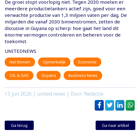
De groei stopt voorlopig niet. Tegen 2030 moeten er
meerdere productietankers actief zijn, goed voor een
verwachte productie van 1,3 miljoen vaten per dag. De
miljarden die vanaf 2030 binnenstromen, zetten de
discussie in Guyana op scherp: hoe gaat het land dit
enorme vermogen controleren en beheren voor de
toekomst.
UNITEDNEWS
Net Binnen
Opmerkelijk
Economie
OIL & GAS
Guyana
Business News
13 jun 2026
| united news | Door: Redactie
Ga terug
Ga naar artikel