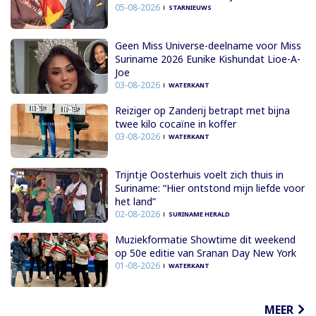
05-08-2026
STARNIEUWS
Geen Miss Universe-deelname voor Miss
Suriname 2026 Eunike Kishundat Lioe-A-
Joe
03-08-2026
WATERKANT
Reiziger op Zanderij betrapt met bijna
twee kilo cocaïne in koffer
03-08-2026
WATERKANT
Trijntje Oosterhuis voelt zich thuis in
Suriname: “Hier ontstond mijn liefde voor
het land”
02-08-2026
SURINAME HERALD
Muziekformatie Showtime dit weekend
op 50e editie van Sranan Day New York
01-08-2026
WATERKANT
MEER