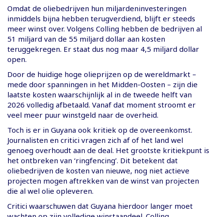
Omdat de oliebedrijven hun miljardeninvesteringen
inmiddels bijna hebben terugverdiend, blijft er steeds
meer winst over. Volgens Colling hebben de bedrijven al
51 miljard van de 55 miljard dollar aan kosten
teruggekregen. Er staat dus nog maar 4,5 miljard dollar
open.
Door de huidige hoge olieprijzen op de wereldmarkt –
mede door spanningen in het Midden-Oosten – zijn die
laatste kosten waarschijnlijk al in de tweede helft van
2026 volledig afbetaald. Vanaf dat moment stroomt er
veel meer puur winstgeld naar de overheid.
Toch is er in Guyana ook kritiek op de overeenkomst.
Journalisten en critici vragen zich af of het land wel
genoeg overhoudt aan de deal. Het grootste kritiekpunt is
het ontbreken van ‘ringfencing’. Dit betekent dat
oliebedrijven de kosten van nieuwe, nog niet actieve
projecten mogen aftrekken van de winst van projecten
die al wel olie opleveren.
Critici waarschuwen dat Guyana hierdoor langer moet
wachten op zijn volledige winstaandeel. Colling