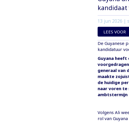
kandidaat 
13 jun 2026
| s
LEES VOOR
De Guyanese pr
kandidatuur vo
Guyana heeft 
voorgedragen 
generaal van d
maakte zojuist
de huidige pe
naar voren te 
ambtstermijn 
Volgens Ali we
rol van Guyana