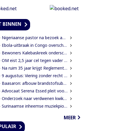
T BINNEN
Nigeriaanse pastor na bezoek aan president Simons: ‘Toename van rijkdom in Suriname’
 Ebola-uitbraak in Congo overschrijdt 4.000 gevallen
ewoners Kalebaskreek onderscheppen buitenlanders met illegaal geweer en communicatieapparatuur
OM eist 2,5 jaar cel tegen vader voor mishandeling en verwaarlozing van gezin
Na ruim 35 jaar krijgt Reglement van Orde DNA grondige herziening
 9 augustus: Viering zonder recht is een lege ceremonie
Baasaron: afbouw brandstofsubsidie op termijn onvermijdelijk
Advocaat Serena Essed pleit voor derde beroepsinstantie onder gezag van CCJ
 Onderzoek naar verdwenen kwik nog altijd zonder resultaat
Surinaamse inheemse muziekpionier Kariñha Basi krijgt oeuvreprijs in Rotterdam
MEER
PULAIR