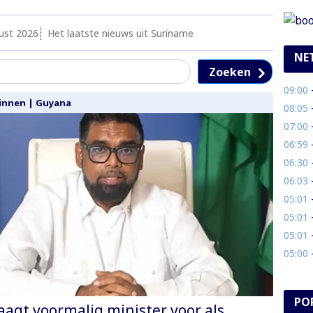
ust 2026
Het laatste nieuws uit Suriname
NE
Zoeken
09:00
- 
innen
|
Guyana
08:05
-
07:00
- B
06:59
- 
06:30
- 
06:03
-
05:01
- 
05:01
- 
05:01
-
05:00
- 
PO
agt voormalig minister voor als