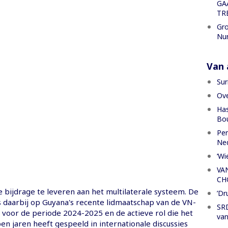
GA
TR
Gro
Nu
Van a
Sur
Ove
Has
Bou
Per
Ned
‘Wi
VA
CH
 bijdrage te leveren aan het multilaterale systeem. De
’Dr
 daarbij op Guyana's recente lidmaatschap van de VN-
SRD
 voor de periode 2024-2025 en de actieve rol die het
van
en jaren heeft gespeeld in internationale discussies