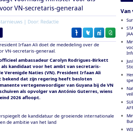
voor VN-secretaris-generaal
Van 
Sur
tarnieuws | Door: Redactie
ST
JA
Min
esident Irfaan Ali doet de mededeling over de
voo
or VN-secretaris-generaal.
Inf
officieel ambassadeur Carolyn Rodrigues-Birkett
Jus
als kandidaat voor het ambt van secretaris-
Sti
e Verenigde Naties (VN). President Irfaan Ali
Her
 bekend dat zijn regering heeft besloten
spe
rmanente vertegenwoordiger van Guyana bij de VN
Nat
schuiven als opvolger van António Guterres, wiens
vei
eind 2026 afloopt.
SU
AF
Min
erspiegelt de kandidatuur de groeiende internationale
Bur
 en de ambitie van het land
WI