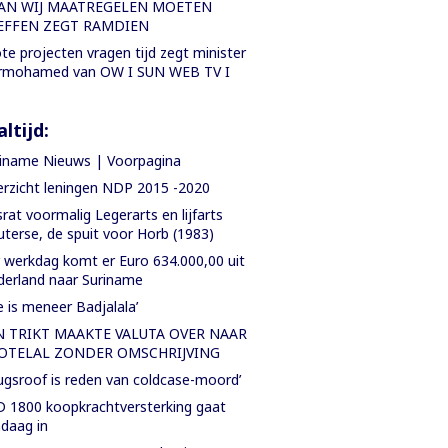
AN WIJ MAATREGELEN MOETEN
EFFEN ZEGT RAMDIEN
te projecten vragen tijd zegt minister
rmohamed van OW I SUN WEB TV I
ltijd:
iname Nieuws | Voorpagina
rzicht leningen NDP 2015 -2020
rat voormalig Legerarts en lijfarts
terse, de spuit voor Horb (1983)
 werkdag komt er Euro 634.000,00 uit
erland naar Suriname
e is meneer Badjalala’
N TRIKT MAAKTE VALUTA OVER NAAR
OTELAL ZONDER OMSCHRIJVING
ugsroof is reden van coldcase-moord’
 1800 koopkrachtversterking gaat
daag in