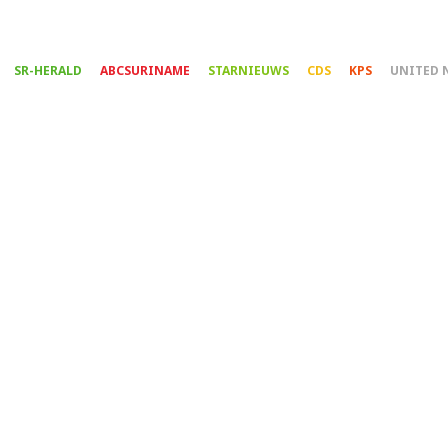
Overslaan
en
naar
SR-HERALD
ABCSURINAME
STARNIEUWS
CDS
KPS
UNITED 
de
inhoud
gaan