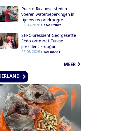
Puerto Ricaanse steden
voeren waterbeperkingen in
tijdens recorddroogte
06-08-2026
STARNIEUWS
SFPC-president Georgesette
Sédo ontmoet Turkse
president Erdoğan
06-08-2026
WATERKANT
MEER
DERLAND