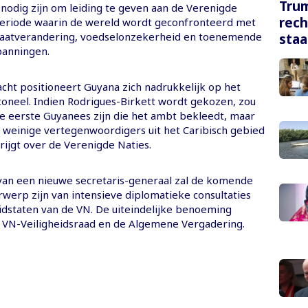
Tru
 nodig zijn om leiding te geven aan de Verenigde
rech
periode waarin de wereld wordt geconfronteerd met
imaatverandering, voedselonzekerheid en toenemende
staa
panningen.
cht positioneert Guyana zich nadrukkelijk op het
toneel. Indien Rodrigues-Birkett wordt gekozen, zou
 de eerste Guyanees zijn die het ambt bekleedt, maar
 weinige vertegenwoordigers uit het Caribisch gebied
krijgt over de Verenigde Naties.
van een nieuwe secretaris-generaal zal de komende
erp zijn van intensieve diplomatieke consultaties
lidstaten van de VN. De uiteindelijke benoeming
e VN-Veiligheidsraad en de Algemene Vergadering.