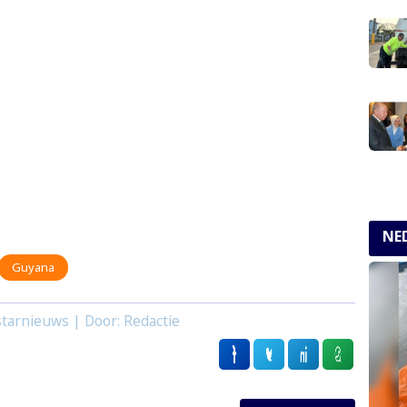
NE
Guyana
tarnieuws | Door: Redactie