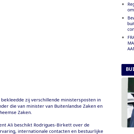
Reg
oml
Bew
bui
co
FR
MA
AA
BU
 bekleedde zij verschillende ministersposten in
der die van minister van Buitenlandse Zaken en
nheemse Zaken.
nt Ali beschikt Rodrigues-Birkett over de
varing, internationale contacten en bestuurlijke