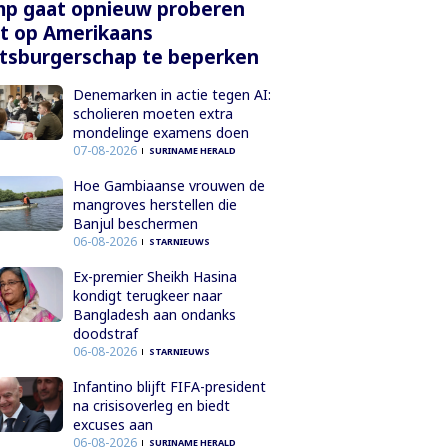
mp gaat opnieuw proberen
t op Amerikaans
tsburgerschap te beperken
Denemarken in actie tegen AI:
scholieren moeten extra
mondelinge examens doen
07-08-2026
SURINAME HERALD
Hoe Gambiaanse vrouwen de
mangroves herstellen die
Banjul beschermen
06-08-2026
STARNIEUWS
Ex-premier Sheikh Hasina
kondigt terugkeer naar
Bangladesh aan ondanks
doodstraf
06-08-2026
STARNIEUWS
Infantino blijft FIFA-president
na crisisoverleg en biedt
excuses aan
06-08-2026
SURINAME HERALD