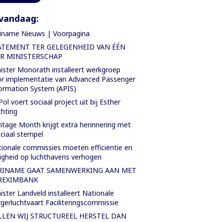
vandaag:
iname Nieuws | Voorpagina
ATEMENT TER GELEGENHEID VAN ÉÉN
AR MINISTERSCHAP
ister Monorath installeert werkgroep
r implementatie van Advanced Passenger
ormation System (APIS)
Pol voert sociaal project uit bij Esther
chting
itage Month krijgt extra herinnering met
ciaal stempel
ionale commissies moeten efficiëntie en
ligheid op luchthavens verhogen
RINAME GAAT SAMENWERKING AAN MET
REXIMBANK
ister Landveld installeert Nationale
gerluchtvaart Faciliteringscommissie
LLEN WIJ STRUCTUREEL HERSTEL DAN