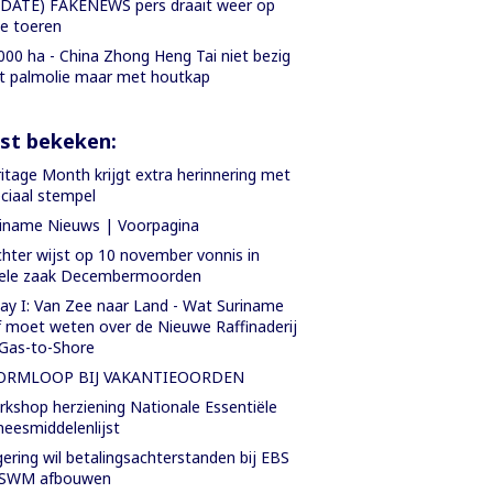
DATE) FAKENEWS pers draait weer op
le toeren
000 ha - China Zhong Heng Tai niet bezig
 palmolie maar met houtkap
st bekeken:
itage Month krijgt extra herinnering met
ciaal stempel
iname Nieuws | Voorpagina
hter wijst op 10 november vonnis in
iele zaak Decembermoorden
ay I: Van Zee naar Land - Wat Suriname
f moet weten over de Nieuwe Raffinaderij
Gas-to-Shore
ORMLOOP BIJ VAKANTIEOORDEN
kshop herziening Nationale Essentiële
eesmiddelenlijst
ering wil betalingsachterstanden bij EBS
 SWM afbouwen