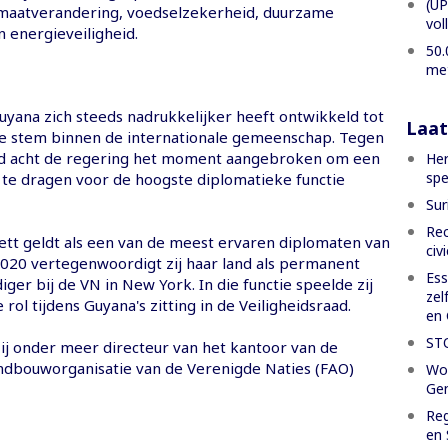
(UP
imaatverandering, voedselzekerheid, duurzame
vol
 energieveiligheid.
50.
met
Guyana zich steeds nadrukkelijker heeft ontwikkeld tot
Laat
ke stem binnen de internationale gemeenschap. Tegen
nd acht de regering het moment aangebroken om een
Her
spe
 te dragen voor de hoogste diplomatieke functie
Sur
Rec
ett geldt als een van de meest ervaren diplomaten van
civ
2020 vertegenwoordigt zij haar land als permanent
Ess
er bij de VN in New York. In die functie speelde zij
zel
 rol tijdens Guyana's zitting in de Veiligheidsraad.
en 
ST
ij onder meer directeur van het kantoor van de
ndbouworganisatie van de Verenigde Naties (FAO)
Wor
Gen
Reg
en