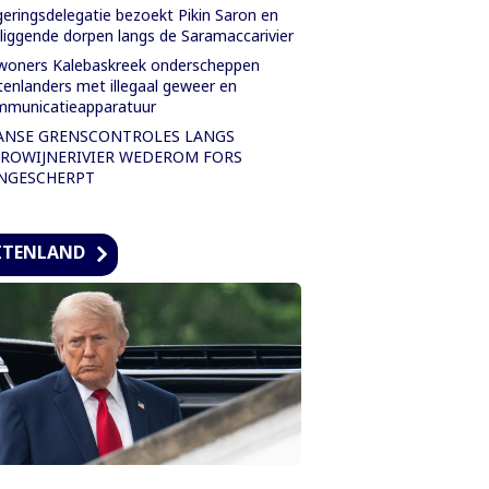
eringsdelegatie bezoekt Pikin Saron en
iggende dorpen langs de Saramaccarivier
oners Kalebaskreek onderscheppen
tenlanders met illegaal geweer en
mmunicatieapparatuur
ANSE GRENSCONTROLES LANGS
ROWIJNERIVIER WEDEROM FORS
NGESCHERPT
ITENLAND