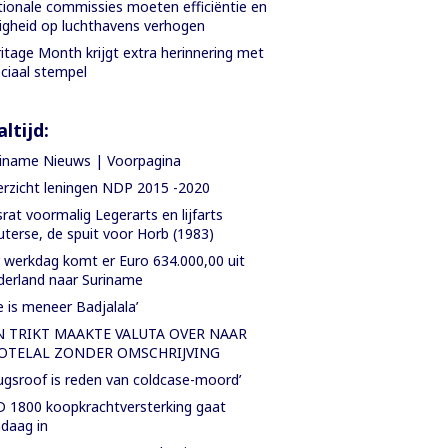
ionale commissies moeten efficiëntie en
ligheid op luchthavens verhogen
itage Month krijgt extra herinnering met
ciaal stempel
ltijd:
iname Nieuws | Voorpagina
rzicht leningen NDP 2015 -2020
rat voormalig Legerarts en lijfarts
terse, de spuit voor Horb (1983)
 werkdag komt er Euro 634.000,00 uit
erland naar Suriname
e is meneer Badjalala’
N TRIKT MAAKTE VALUTA OVER NAAR
OTELAL ZONDER OMSCHRIJVING
ugsroof is reden van coldcase-moord’
 1800 koopkrachtversterking gaat
daag in