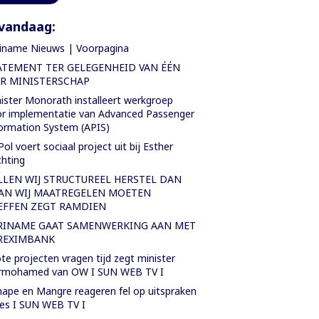
vandaag:
iname Nieuws | Voorpagina
ATEMENT TER GELEGENHEID VAN ÉÉN
AR MINISTERSCHAP
ister Monorath installeert werkgroep
r implementatie van Advanced Passenger
ormation System (APIS)
Pol voert sociaal project uit bij Esther
chting
LLEN WIJ STRUCTUREEL HERSTEL DAN
AN WIJ MAATREGELEN MOETEN
EFFEN ZEGT RAMDIEN
RINAME GAAT SAMENWERKING AAN MET
REXIMBANK
te projecten vragen tijd zegt minister
rmohamed van OW I SUN WEB TV I
ape en Mangre reageren fel op uitspraken
es I SUN WEB TV I