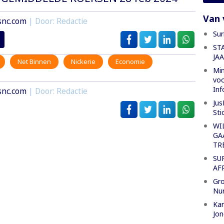
Van 
snc.com
| Door: Redactie
Sur
ST
JA
Net Binnen
Nickerie
Economie
Min
voo
Inf
snc.com
| Door: Redactie
Jus
Sti
WI
GA
TR
SU
AF
Gro
Nu
Kan
Jon