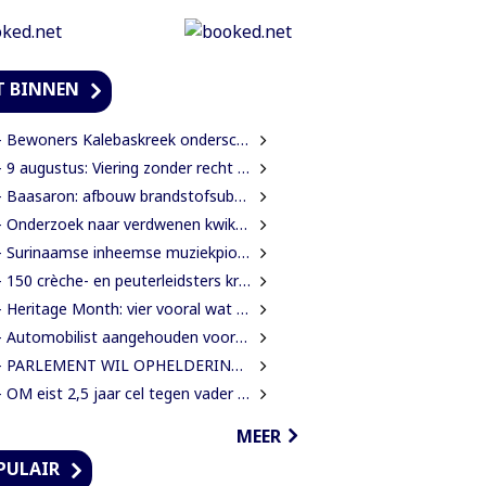
T BINNEN
ewoners Kalebaskreek onderscheppen buitenlanders met illegaal geweer en communicatieapparatuur
 9 augustus: Viering zonder recht is een lege ceremonie
Baasaron: afbouw brandstofsubsidie op termijn onvermijdelijk
 Onderzoek naar verdwenen kwik nog altijd zonder resultaat
Surinaamse inheemse muziekpionier Kariñha Basi krijgt oeuvreprijs in Rotterdam
150 crèche- en peuterleidsters krijgen training in verkeerseducatie
 Heritage Month: vier vooral wat jij bent?
utomobilist aangehouden voor dodelijke aanrijding met voetganger en doorrijden na ongeval
PARLEMENT WIL OPHELDERING OVER VERDWENEN INBESLAGGENOMEN LEVENSMIDDELEN
OM eist 2,5 jaar cel tegen vader in zaak rond mishandeling en verwaarlozing
MEER
PULAIR