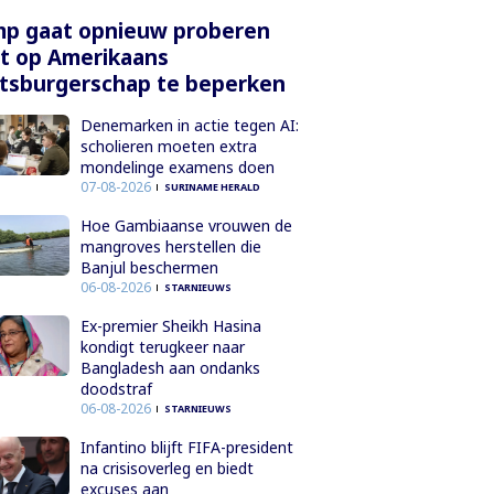
mp gaat opnieuw proberen
t op Amerikaans
tsburgerschap te beperken
Denemarken in actie tegen AI:
scholieren moeten extra
mondelinge examens doen
07-08-2026
SURINAME HERALD
Hoe Gambiaanse vrouwen de
mangroves herstellen die
Banjul beschermen
06-08-2026
STARNIEUWS
Ex-premier Sheikh Hasina
kondigt terugkeer naar
Bangladesh aan ondanks
doodstraf
06-08-2026
STARNIEUWS
Infantino blijft FIFA-president
na crisisoverleg en biedt
excuses aan