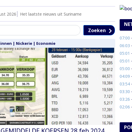
ust 2026
Het laatste nieuws uit Suriname
NE
Zoeken
07:00
- B
Binnen
|
Nickerie
|
Economie
06:03
-
05:01
- 
05:01
-
05:00
- 
04:09
- 
03:54
-
03:30
- A
03:26
- 
02:06
- 
PO
GEMIDDELDE KOERSEN 28 feb 2024