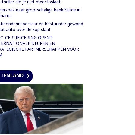
 thriller die je niet meer loslaat
erzoek naar grootschalige bankfraude in
riname
itieonderinspecteur en bestuurder gewond
at auto over de kop slaat
AO-CERTIFICERING OPENT
TERNATIONALE DEUREN EN
RATEGISCHE PARTNERSCHAPPEN VOOR
M
ITENLAND