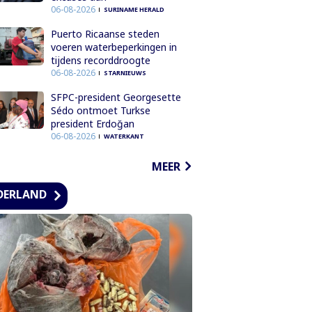
06-08-2026
SURINAME HERALD
Puerto Ricaanse steden
voeren waterbeperkingen in
tijdens recorddroogte
06-08-2026
STARNIEUWS
SFPC-president Georgesette
Sédo ontmoet Turkse
president Erdoğan
06-08-2026
WATERKANT
MEER
DERLAND