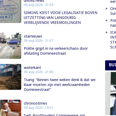
united news
een
06-aug-2026 - 21:59
Ond
SIMONS KIEST VOOR LEGALISATIE BOVEN
Su
UITZETTING VAN LANGDURIG
Pol
VERBLIJVENDE VREEMDELINGEN
nad
IC
starnieuws
IN
06-aug-2026 - 21:07
ST
SL
Politie grijpt in na verkeerschaos door
afsluiting Domineestraat
BU
waterkant
06-aug-2026 - 21:00
Tsang: “Binnen twee weken denk ik dat we
klaar moeten zijn met werkzaamheden
Domineestraat”
chronostimes
06-aug-2026 - 19:31
Sadi: Boothouders Commewijne zijn