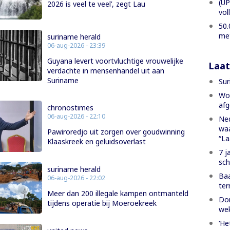
(UP
2026 is veel te veel’, zegt Lau
vol
50.
met
suriname herald
06-aug-2026 - 23:39
Guyana levert voortvluchtige vrouwelijke
Laat
verdachte in mensenhandel uit aan
Suriname
Sur
Won
afg
chronostimes
06-aug-2026 - 22:10
Ned
waa
Pawiroredjo uit zorgen over goudwinning
“La
Klaaskreek en geluidsoverlast
7 j
sch
suriname herald
Baa
06-aug-2026 - 22:02
ter
Meer dan 200 illegale kampen ontmanteld
Dom
tijdens operatie bij Moeroekreek
we
‘He