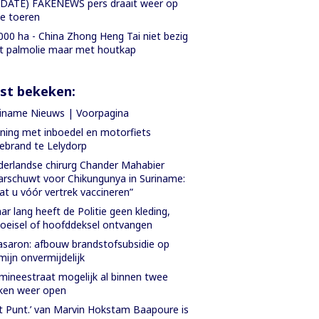
DATE) FAKENEWS pers draait weer op
le toeren
000 ha - China Zhong Heng Tai niet bezig
 palmolie maar met houtkap
st bekeken:
iname Nieuws | Voorpagina
ing met inboedel en motorfiets
ebrand te Lelydorp
erlandse chirurg Chander Mahabier
rschuwt voor Chikungunya in Suriname:
at u vóór vertrek vaccineren”
aar lang heeft de Politie geen kleding,
oeisel of hoofddeksel ontvangen
saron: afbouw brandstofsubsidie op
mijn onvermijdelijk
ineestraat mogelijk al binnen twee
ken weer open
t Punt.’ van Marvin Hokstam Baapoure is