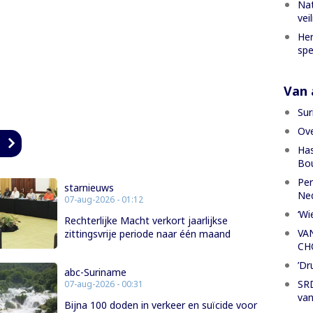
Nat
vei
Her
spe
Van a
Sur
Ove
n
Has
Bou
Per
starnieuws
Ned
07-aug-2026 - 01:12
‘Wi
Rechterlijke Macht verkort jaarlijkse
VA
zittingsvrije periode naar één maand
CH
’Dr
abc-Suriname
SRD
07-aug-2026 - 00:31
van
Bijna 100 doden in verkeer en suïcide voor