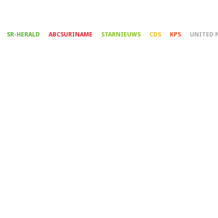
Overslaan
en
naar
SR-HERALD
ABCSURINAME
STARNIEUWS
CDS
KPS
UNITED 
de
inhoud
gaan