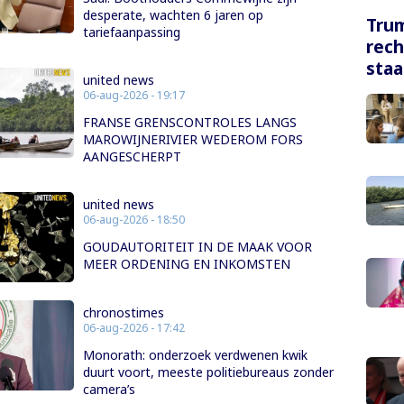
desperate, wachten 6 jaren op
Tru
tariefaanpassing
rech
staa
united news
06-aug-2026 - 19:17
FRANSE GRENSCONTROLES LANGS
MAROWIJNERIVIER WEDEROM FORS
AANGESCHERPT
united news
06-aug-2026 - 18:50
GOUDAUTORITEIT IN DE MAAK VOOR
MEER ORDENING EN INKOMSTEN
chronostimes
06-aug-2026 - 17:42
Monorath: onderzoek verdwenen kwik
duurt voort, meeste politiebureaus zonder
camera’s