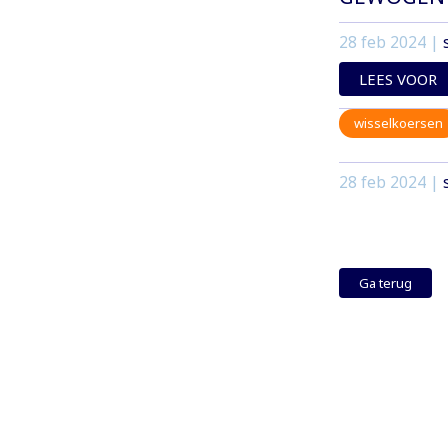
28 feb 2024
|
LEES VOOR
wisselkoersen
28 feb 2024
|
Ga terug