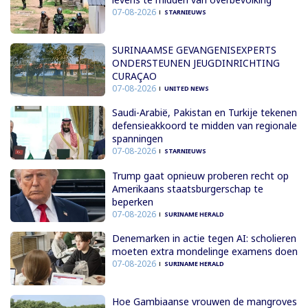
07-08-2026
STARNIEUWS
SURINAAMSE GEVANGENISEXPERTS
ONDERSTEUNEN JEUGDINRICHTING
CURAÇAO
07-08-2026
UNITED NEWS
Saudi-Arabië, Pakistan en Turkije tekenen
defensieakkoord te midden van regionale
spanningen
07-08-2026
STARNIEUWS
Trump gaat opnieuw proberen recht op
Amerikaans staatsburgerschap te
beperken
07-08-2026
SURINAME HERALD
Denemarken in actie tegen AI: scholieren
moeten extra mondelinge examens doen
07-08-2026
SURINAME HERALD
Hoe Gambiaanse vrouwen de mangroves