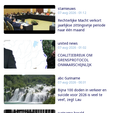
starnieuws
07-aug-2026 - 01:12
Rechterlijke Macht verkort
jaarlijkse zittingsvrije periode
naar één maand
united news
07-aug-2026 - 01:02
COALITIEBREUK OM
GRENSPROTOCOL
ONWAARSCHIJNLIJK
abc-Suriname
07-aug-2026 - 00:31
Bijna 100 doden in verkeer en
suïcide voor 2026 is veel te
veel’, zegt Lau
suriname herald