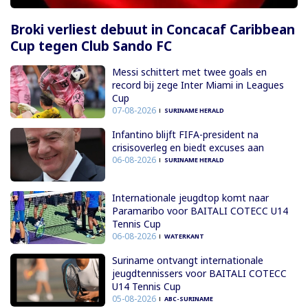
Broki verliest debuut in Concacaf Caribbean
Cup tegen Club Sando FC
Messi schittert met twee goals en
record bij zege Inter Miami in Leagues
Cup
07-08-2026
SURINAME HERALD
Infantino blijft FIFA-president na
crisisoverleg en biedt excuses aan
06-08-2026
SURINAME HERALD
Internationale jeugdtop komt naar
Paramaribo voor BAITALI COTECC U14
Tennis Cup
06-08-2026
WATERKANT
Suriname ontvangt internationale
jeugdtennissers voor BAITALI COTECC
U14 Tennis Cup
05-08-2026
ABC-SURINAME