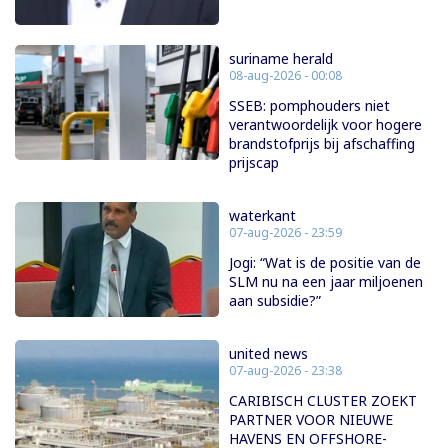
suriname herald
08-aug-2026 - 00:08
SSEB: pomphouders niet
verantwoordelijk voor hogere
brandstofprijs bij afschaffing
prijscap
waterkant
07-aug-2026 - 23:59
Jogi: “Wat is de positie van de
SLM nu na een jaar miljoenen
aan subsidie?”
united news
07-aug-2026 - 23:38
CARIBISCH CLUSTER ZOEKT
PARTNER VOOR NIEUWE
HAVENS EN OFFSHORE-