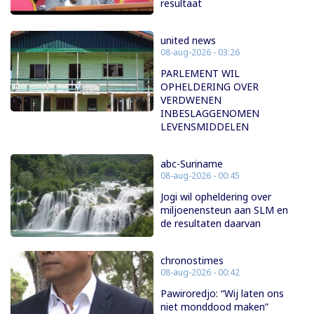
resultaat
united news
08-aug-2026 - 03:26
PARLEMENT WIL
OPHELDERING OVER
VERDWENEN
INBESLAGGENOMEN
LEVENSMIDDELEN
abc-Suriname
08-aug-2026 - 00:45
Jogi wil opheldering over
miljoenensteun aan SLM en
de resultaten daarvan
chronostimes
08-aug-2026 - 00:42
Pawiroredjo: “Wij laten ons
niet monddood maken”