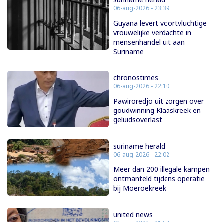
06-aug-2026 - 23:39
Guyana levert voortvluchtige
vrouwelijke verdachte in
mensenhandel uit aan
Suriname
chronostimes
06-aug-2026 - 22:10
Pawiroredjo uit zorgen over
goudwinning Klaaskreek en
geluidsoverlast
suriname herald
06-aug-2026 - 22:02
Meer dan 200 illegale kampen
ontmanteld tijdens operatie
bij Moeroekreek
united news