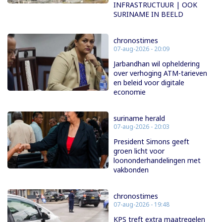
INFRASTRUCTUUR | OOK
SURINAME IN BEELD
chronostimes
07-aug-2026 - 20:09
Jarbandhan wil opheldering
over verhoging ATM-tarieven
en beleid voor digitale
economie
suriname herald
07-aug-2026 - 20:03
President Simons geeft
groen licht voor
loononderhandelingen met
vakbonden
chronostimes
07-aug-2026 - 19:48
KPS treft extra maatregelen