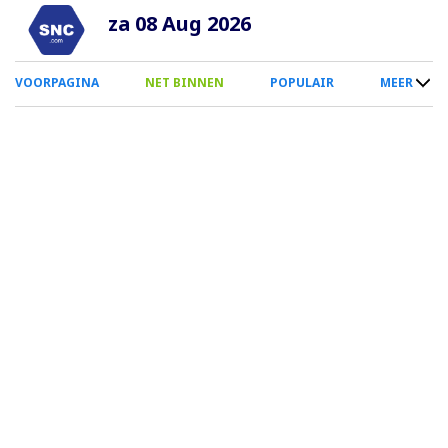
Overslaan
za 08 Aug 2026
en
naar
0
VOORPAGINA
NET BINNEN
POPULAIR
MEER
de
Smartphone
inhoud
Menu
gaan