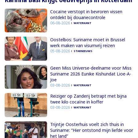
Kariñha Basi krijgt oeuvreprijs in Rotterdam
Cocaïne verstopt in bevroren vissen
ontdekt bij douanecontrole
06-08-2026
WATERKANT
Oostelbos: Suriname moet in Brussel
werk maken van visumvrij reizen
05-08-2026
STARNIEUWS
Geen Miss Universe-deelname voor Miss
Suriname 2026 Eunike Kishundat Lioe-A-
Joe
03-08-2026
WATERKANT
Reiziger op Zanderij betrapt met bijna
twee kilo cocaïne in koffer
03-08-2026
WATERKANT
Trijntje Oosterhuis voelt zich thuis in
Suriname: “Hier ontstond mijn liefde voor
het land”