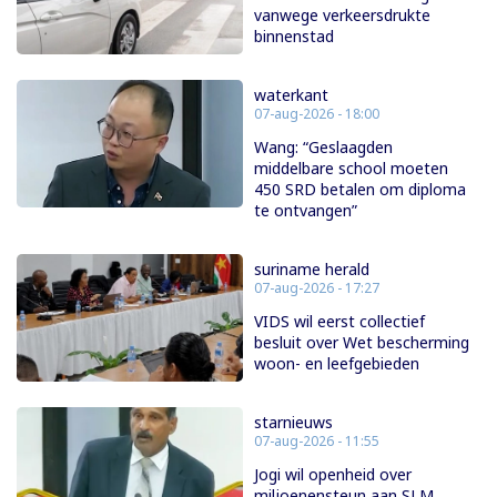
vanwege verkeersdrukte
binnenstad
waterkant
07-aug-2026 - 18:00
Wang: “Geslaagden
middelbare school moeten
450 SRD betalen om diploma
te ontvangen”
suriname herald
07-aug-2026 - 17:27
VIDS wil eerst collectief
besluit over Wet bescherming
woon- en leefgebieden
starnieuws
07-aug-2026 - 11:55
Jogi wil openheid over
miljoenensteun aan SLM