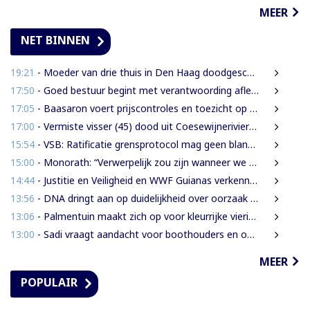
MEER
NET BINNEN
19:21
- Moeder van drie thuis in Den Haag doodgeschoten; verdachte ex-partner opgepakt na vluchten
17:50
- Goed bestuur begint met verantwoording afleggen
17:05
- Baasaron voert prijscontroles en toezicht op voedselveiligheid op
17:00
- Vermiste visser (45) dood uit Coesewijnerivier gehaald
15:54
- VSB: Ratificatie grensprotocol mag geen blanco cheque zijn
15:00
- Monorath: “Verwerpelijk zou zijn wanneer we de dingen zouden bedekken met de mantel der liefde”
14:44
- Justitie en Veiligheid en WWF Guianas verkennen verdere samenwerking
13:56
- DNA dringt aan op duidelijkheid over oorzaak massale vissterfte
13:06
- Palmentuin maakt zich op voor kleurrijke viering Dag der Inheemsen
13:00
- Sadi vraagt aandacht voor boothouders en overbelasting Wijdenboschbrug
MEER
POPULAIR