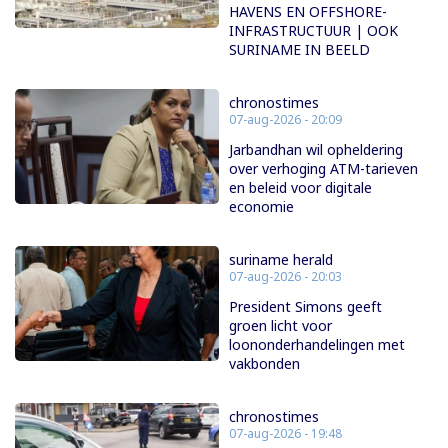
HAVENS EN OFFSHORE-
INFRASTRUCTUUR | OOK
SURINAME IN BEELD
chronostimes
07-aug-2026 - 20:09
Jarbandhan wil opheldering
over verhoging ATM-tarieven
en beleid voor digitale
economie
suriname herald
07-aug-2026 - 20:03
President Simons geeft
groen licht voor
loononderhandelingen met
vakbonden
chronostimes
07-aug-2026 - 19:48