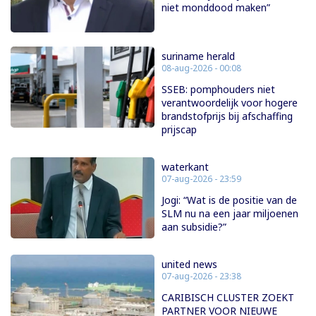
niet monddood maken”
suriname herald
08-aug-2026 - 00:08
SSEB: pomphouders niet
verantwoordelijk voor hogere
brandstofprijs bij afschaffing
prijscap
waterkant
07-aug-2026 - 23:59
Jogi: “Wat is de positie van de
SLM nu na een jaar miljoenen
aan subsidie?”
united news
07-aug-2026 - 23:38
CARIBISCH CLUSTER ZOEKT
PARTNER VOOR NIEUWE