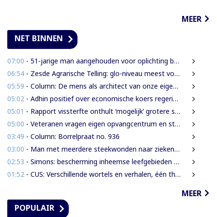
MEER
NET BINNEN
07:00
- 51-jarige man aangehouden voor oplichting bejaarde vrouw in centrum Paramaribo
06:54
- Zesde Agrarische Telling: glo-niveau meest voorkomend onder landbouwers
05:59
- Column: De mens als architect van onze eigen rampen
05:02
- Adhin positief over economische koers regering, maar wil snellere uitvoering
05:01
- Rapport vissterfte onthult ‘mogelijk’ grotere schade voor mens, dier en milieu
05:00
- Veteranen vragen eigen opvangcentrum en structurele steun: ‘Vandaag militair, morgen veteraan’
03:49
- Column: Borrelpraat no. 936
03:00
- Man met meerdere steekwonden naar ziekenhuis na ruzie bij discotheek
02:53
- Simons: bescherming inheemse leefgebieden en cultuur van nationaal belang
01:52
- CUS: Verschillende wortels en verhalen, één thuis
MEER
POPULAIR