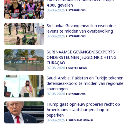
4.000 gevallen
08-08-2026
STARNIEUWS
Sri Lanka: Gevangenisrellen eisen drie
levens te midden van overbevolking
07-08-2026
STARNIEUWS
SURINAAMSE GEVANGENISEXPERTS
ONDERSTEUNEN JEUGDINRICHTING
CURAÇAO
07-08-2026
UNITED NEWS
Saudi-Arabië, Pakistan en Turkije tekenen
defensieakkoord te midden van regionale
spanningen
07-08-2026
STARNIEUWS
Trump gaat opnieuw proberen recht op
Amerikaans staatsburgerschap te
beperken
07-08-2026
SURINAME HERALD