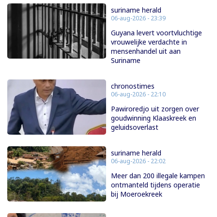
suriname herald
06-aug-2026 - 23:39
Guyana levert voortvluchtige
vrouwelijke verdachte in
mensenhandel uit aan
Suriname
chronostimes
06-aug-2026 - 22:10
Pawiroredjo uit zorgen over
goudwinning Klaaskreek en
geluidsoverlast
suriname herald
06-aug-2026 - 22:02
Meer dan 200 illegale kampen
ontmanteld tijdens operatie
bij Moeroekreek