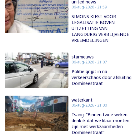
united news
06-aug-2026 - 21:59
SIMONS KIEST VOOR
LEGALISATIE BOVEN
UITZETTING VAN
LANGDURIG VERBLIJVENDE
VREEMDELINGEN
starnieuws
06-aug-2026 - 21:07
Politie grijpt in na
verkeerschaos door afsluiting
Domineestraat
waterkant
06-aug-2026 - 21:00
Tsang: “Binnen twee weken
denk ik dat we klaar moeten
zijn met werkzaamheden
Domineestraat”