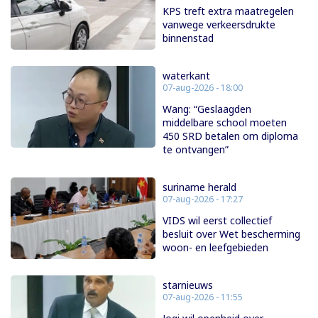
KPS treft extra maatregelen
vanwege verkeersdrukte
binnenstad
waterkant
07-aug-2026 - 18:00
Wang: “Geslaagden
middelbare school moeten
450 SRD betalen om diploma
te ontvangen”
suriname herald
07-aug-2026 - 17:27
VIDS wil eerst collectief
besluit over Wet bescherming
woon- en leefgebieden
starnieuws
07-aug-2026 - 11:55