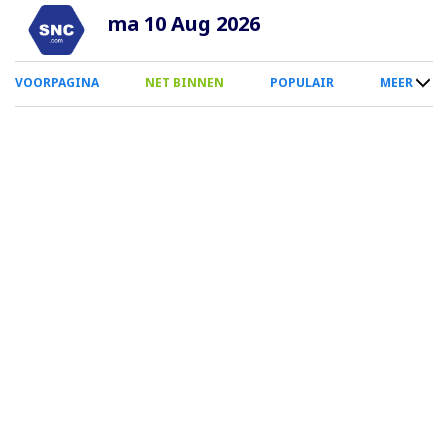
Overslaan
ma 10 Aug 2026
en
naar
0
VOORPAGINA
NET BINNEN
POPULAIR
MEER
de
Smartphone
inhoud
Menu
gaan