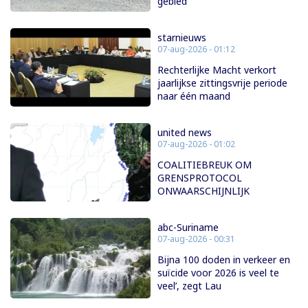
gebied”
starnieuws
07-aug-2026 - 01:12
Rechterlijke Macht verkort
jaarlijkse zittingsvrije periode
naar één maand
united news
07-aug-2026 - 01:02
COALITIEBREUK OM
GRENSPROTOCOL
ONWAARSCHIJNLIJK
abc-Suriname
07-aug-2026 - 00:31
Bijna 100 doden in verkeer en
suïcide voor 2026 is veel te
veel’, zegt Lau