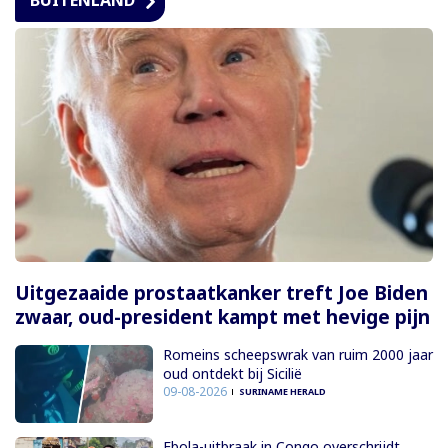
Uitgezaaide prostaatkanker treft Joe Biden
zwaar, oud-president kampt met hevige pijn
Romeins scheepswrak van ruim 2000 jaar
oud ontdekt bij Sicilië
09-08-2026
SURINAME HERALD
Ebola-uitbraak in Congo overschrijdt