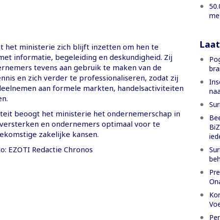
50.
met
Laat
 het ministerie zich blijft inzetten om hen te
et informatie, begeleiding en deskundigheid. Zij
Pog
rnemers tevens aan gebruik te maken van de
bra
nis en zich verder te professionaliseren, zodat zij
Ins
eelnemen aan formele markten, handelsactiviteiten
naa
n.
Sur
iteit beoogt het ministerie het ondernemerschap in
Bee
 versterken en ondernemers optimaal voor te
BiZ
ekomstige zakelijke kansen.
ied
to: EZOTI Redactie Chronos
Su
beh
Pre
Ona
Kor
Voe
Per