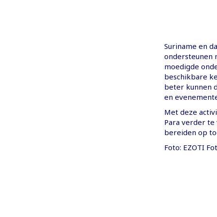
Suriname en dat
ondersteunen m
moedigde onde
beschikbare ken
beter kunnen d
en evenemente
Met deze activ
Para verder te
bereiden op to
Foto: EZOTI Fo