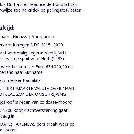
los Durham en Maurice de Hond lichten
kwijze toe na kritiek op peilingsresultaten
ltijd:
iname Nieuws | Voorpagina
rzicht leningen NDP 2015 -2020
rat voormalig Legerarts en lijfarts
terse, de spuit voor Horb (1983)
 werkdag komt er Euro 634.000,00 uit
erland naar Suriname
e is meneer Badjalala’
N TRIKT MAAKTE VALUTA OVER NAAR
OTELAL ZONDER OMSCHRIJVING
ugsroof is reden van coldcase-moord’
 1800 koopkrachtversterking gaat
daag in
DATE) FAKENEWS pers draait weer op
le toeren