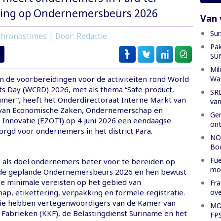
ding op Ondernemersbeurs 2026
Van 
Sur
hronostimes | Door: Redactie
Pak
SU
Mil
Wa
an de voorbereidingen voor de activiteiten rond World
s Day (WCRD) 2026, met als thema “Safe product,
SRD
umer”, heeft het Onderdirectoraat Interne Markt van
van
e van Economische Zaken, Ondernemerschap en
Gen
 Innovatie (EZOTI) op 4 juni 2026 een eendaagse
ont
orgd voor ondernemers in het district Para.
NOS
Bo
Fue
d als doel ondernemers beter voor te bereiden op
mod
de geplande Ondernemersbeurs 2026 en hen bewust
e minimale vereisten op het gebied van
Fra
ove
p, etikettering, verpakking en formele registratie.
sie hebben vertegenwoordigers van de Kamer van
MOD
Fabrieken (KKF), de Belastingdienst Suriname en het
FP