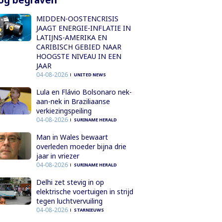
MIDDEN-OOSTENCRISIS
JAAGT ENERGIE-INFLATIE IN
LATIJNS-AMERIKA EN
CARIBISCH GEBIED NAAR
HOOGSTE NIVEAU IN EEN
JAAR
04-08-2026
UNITED NEWS
Lula en Flávio Bolsonaro nek-
aan-nek in Braziliaanse
verkiezingspeiling
04-08-2026
SURINAME HERALD
Man in Wales bewaart
overleden moeder bijna drie
jaar in vriezer
04-08-2026
SURINAME HERALD
Delhi zet stevig in op
elektrische voertuigen in strijd
tegen luchtvervuiling
04-08-2026
STARNIEUWS