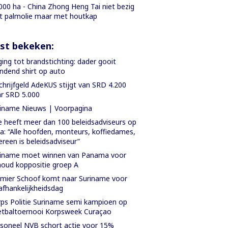
000 ha - China Zhong Heng Tai niet bezig
 palmolie maar met houtkap
st bekeken:
ing tot brandstichting: dader gooit
ndend shirt op auto
chrijfgeld AdeKUS stijgt van SRD 4.200
r SRD 5.000
iname Nieuws | Voorpagina
 heeft meer dan 100 beleidsadviseurs op
a: “Alle hoofden, monteurs, koffiedames,
ereen is beleidsadviseur”
riname moet winnen van Panama voor
oud koppositie groep A
mier Schoof komt naar Suriname voor
fhankelijkheidsdag
ps Politie Suriname semi kampioen op
tbaltoernooi Korpsweek Curaçao
soneel NVB schort actie voor 15%