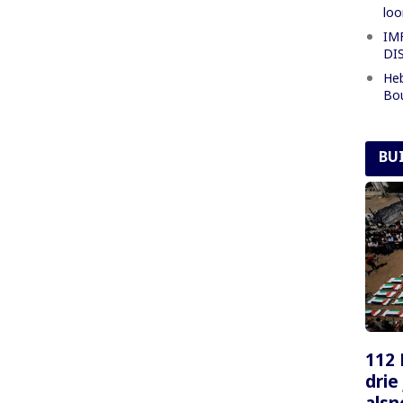
loo
IM
DI
Heb
Bo
BU
112 
drie
alsn