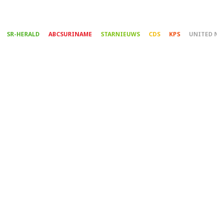
Overslaan
en
naar
SR-HERALD
ABCSURINAME
STARNIEUWS
CDS
KPS
UNITED 
de
inhoud
gaan