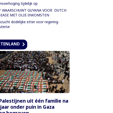
nsverhoging tijdelijk op
F WAARSCHUWT GUYANA VOOR DUTCH
SEASE MET OLIE-INKOMSTEN
zucht dodelijke etter voor regering-
uterse
ITENLAND
Palestijnen uit één familie na
 jaar onder puin in Gaza
og begraven