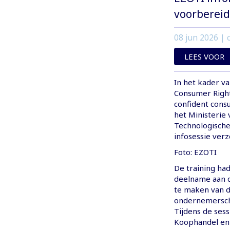
voorberei
08 jun 2026
| c
LEES VOOR
In het kader v
Consumer Right
confident cons
het Ministeri
Technologische
infosessie verz
Foto: EZOTI
De training ha
deelname aan 
te maken van d
ondernemerscha
Tijdens de ses
Koophandel en 