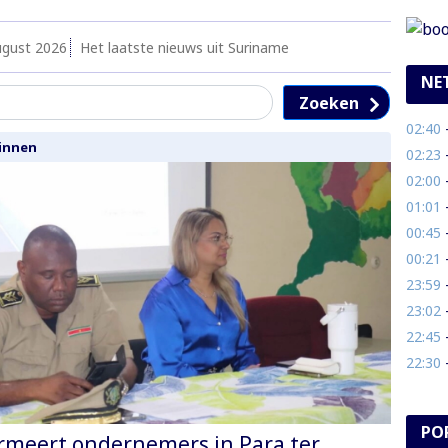
ugust 2026
Het laatste nieuws uit Suriname
NE
Zoeken
02:40
- 
innen
02:23
- 
02:00
- V
01:01
- 
00:45
- 
00:21
- 
23:59
- 
23:02
- 
22:45
- 
22:30
- 
PO
rmeert ondernemers in Para ter