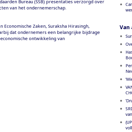
daarden Bureau (SSB) presentaties verzorgd over
Car
cten van het ondernemerschap.
wer
an Economische Zaken, Suraksha Hirasingh,
Van a
rbij dat ondernemers een belangrijke bijdrage
Sur
 economische ontwikkeling van
Ove
Has
Bou
Per
Ned
‘Wi
VA
CH
’Dr
SRD
van
(UP
vol