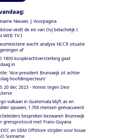
vandaag:
iname Nieuws | Voorpagina
kitow vindt de eis van OvJ belachelijk I
N WEB TV I
ieuministerie wacht analyse NCCR situatie
geningen af
 1800 koopkrachtversterking gaat
daag in
tle: 'Vice-president Brunswijk zit achter
slag hoofdinspecteurs'
 20 dec 2023 - Vonnis tegen Desi
uterse
go-vulkaan in Guatemala blijft as en
der spuwen; 1.700 mensen geëvacueerd
ctieleiders bespreken bezwaren Brunswijk
r grensprotocol met Frans-Guyana
EC en SBM Offshore strijden voor bouw
SO Suriname