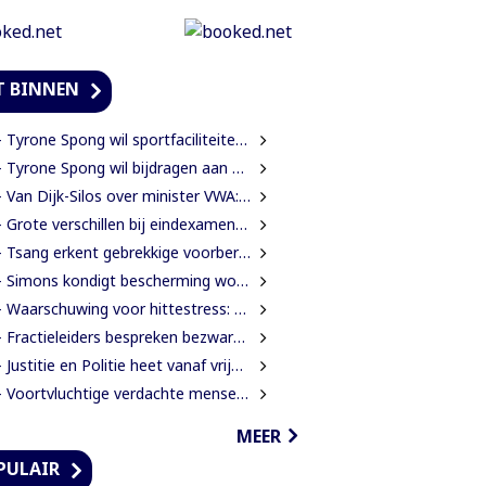
T BINNEN
Tyrone Spong wil sportfaciliteiten voor talentvolle Surinaamse jongeren
Tyrone Spong wil bijdragen aan ontwikkeling Surinaamse jeugd
an Dijk-Silos over minister VWA: “Zet een technocraat die inzicht heeft in de volksgezondheid”
Grote verschillen bij eindexamens mulo en lbo: STS-1 telt 174 afgewezen leerlingen
Tsang erkent gebrekkige voorbereiding rehabilitatie Domineestraat
Simons kondigt bescherming woongebieden en strengere aanpak illegale activiteiten aan
Waarschuwing voor hittestress: gevoelstemperatuur in Suriname loopt op tot 38 graden
Fractieleiders bespreken bezwaren Brunswijk over grensprotocol met Frans-Guyana
Justitie en Politie heet vanaf vrijdag Justitie en Veiligheid
Voortvluchtige verdachte mensenhandel aangehouden in Guyana en uitgeleverd aan Suriname
MEER
PULAIR