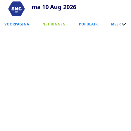
Overslaan
ma 10 Aug 2026
en
naar
0
VOORPAGINA
NET BINNEN
POPULAIR
MEER
de
Smartphone
inhoud
Menu
gaan