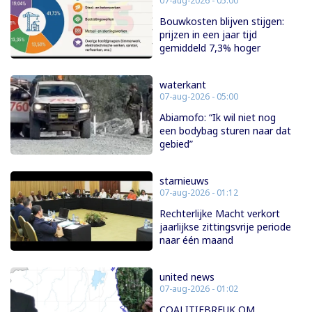
07-aug-2026 - 05:00
Bouwkosten blijven stijgen:
prijzen in een jaar tijd
gemiddeld 7,3% hoger
waterkant
07-aug-2026 - 05:00
Abiamofo: “Ik wil niet nog
een bodybag sturen naar dat
gebied”
starnieuws
07-aug-2026 - 01:12
Rechterlijke Macht verkort
jaarlijkse zittingsvrije periode
naar één maand
united news
07-aug-2026 - 01:02
COALITIEBREUK OM