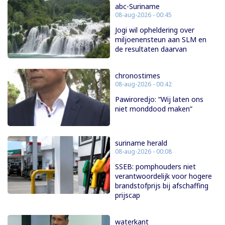
abc-Suriname
08-aug-2026 - 00:45
Jogi wil opheldering over
miljoenensteun aan SLM en
de resultaten daarvan
chronostimes
08-aug-2026 - 00:42
Pawiroredjo: “Wij laten ons
niet monddood maken”
suriname herald
08-aug-2026 - 00:08
SSEB: pomphouders niet
verantwoordelijk voor hogere
brandstofprijs bij afschaffing
prijscap
waterkant