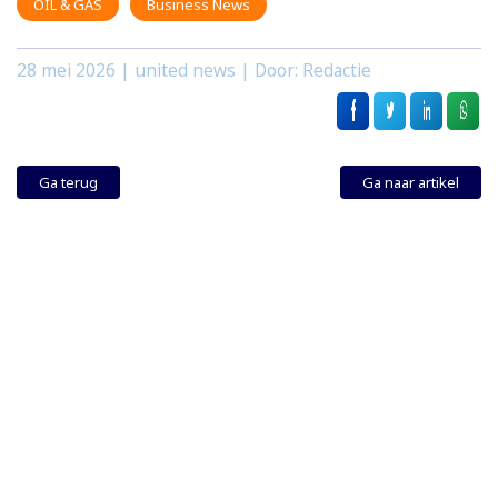
OIL & GAS
Business News
28 mei 2026
| united news | Door: Redactie
Ga terug
Ga naar artikel