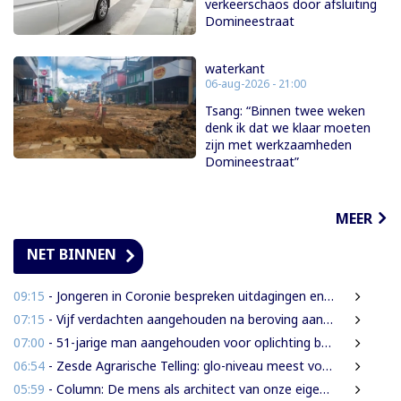
verkeerschaos door afsluiting
Domineestraat
waterkant
06-aug-2026 - 21:00
Tsang: “Binnen twee weken
denk ik dat we klaar moeten
zijn met werkzaamheden
Domineestraat”
MEER
NET BINNEN
09:15
- Jongeren in Coronie bespreken uitdagingen en toekomst tijdens districtsjeugdcongres
07:15
- Vijf verdachten aangehouden na beroving aan Rijsdijkweg
07:00
- 51-jarige man aangehouden voor oplichting bejaarde vrouw in centrum Paramaribo
06:54
- Zesde Agrarische Telling: glo-niveau meest voorkomend onder landbouwers
05:59
- Column: De mens als architect van onze eigen rampen