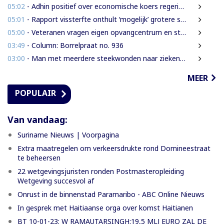
05:02
- Adhin positief over economische koers regering, maar wil snellere uitvoering
05:01
- Rapport vissterfte onthult ‘mogelijk’ grotere schade voor mens, dier en milieu
05:00
- Veteranen vragen eigen opvangcentrum en structurele steun: ‘Vandaag militair, morgen veteraan’
03:49
- Column: Borrelpraat no. 936
03:00
- Man met meerdere steekwonden naar ziekenhuis na ruzie bij discotheek
MEER
POPULAIR
Van vandaag:
Suriname Nieuws | Voorpagina
Extra maatregelen om verkeersdrukte rond Domineestraat
te beheersen
22 wetgevingsjuristen ronden Postmasteropleiding
Wetgeving succesvol af
Onrust in de binnenstad Paramaribo - ABC Online Nieuws
In gesprek met Haitiaanse orga over komst Haitianen
BT 10-01-23: W RAMAUTARSINGH:19,5 MLJ EURO ZAL DE