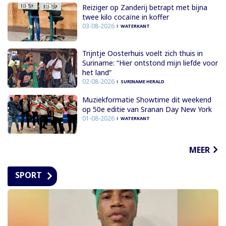
Reiziger op Zanderij betrapt met bijna
twee kilo cocaïne in koffer
03-08-2026
WATERKANT
Trijntje Oosterhuis voelt zich thuis in
Suriname: “Hier ontstond mijn liefde voor
het land”
02-08-2026
SURINAME HERALD
Muziekformatie Showtime dit weekend
op 50e editie van Sranan Day New York
01-08-2026
WATERKANT
MEER
SPORT