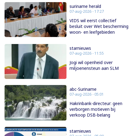
suriname herald
07-aug-2026 - 17:27
VIDS wil eerst collectief
besluit over Wet bescherming
woon- en leefgebieden
starnieuws
07-aug-2026 - 11:55
Jogi wil openheid over
miljoenensteun aan SLM
abc-Suriname
07-aug-2026 - 05:01
Hakrinbank-directeur: geen
verborgen motieven bij
verkoop DSB-belang
starnieuws