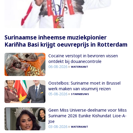
Surinaamse inheemse muziekpionier
Kariñha Basi krijgt oeuvreprijs in Rotterdam
Cocaïne verstopt in bevroren vissen
ontdekt bij douanecontrole
06-08-2026
WATERKANT
Oostelbos: Suriname moet in Brussel
werk maken van visumvrij reizen
05-08-2026
STARNIEUWS
Geen Miss Universe-deelname voor Miss
Suriname 2026 Eunike Kishundat Lioe-A-
Joe
03-08-2026
WATERKANT