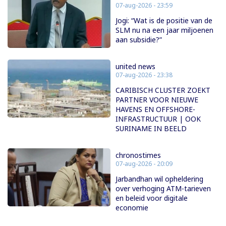
07-aug-2026 - 23:59
Jogi: “Wat is de positie van de
SLM nu na een jaar miljoenen
aan subsidie?”
united news
07-aug-2026 - 23:38
CARIBISCH CLUSTER ZOEKT
PARTNER VOOR NIEUWE
HAVENS EN OFFSHORE-
INFRASTRUCTUUR | OOK
SURINAME IN BEELD
chronostimes
07-aug-2026 - 20:09
Jarbandhan wil opheldering
over verhoging ATM-tarieven
en beleid voor digitale
economie