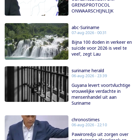
GRENSPROTOCOL
ONWAARSCHIJNLIJK
abc-Suriname
07-aug-2026 - 00:31
Bijna 100 doden in verkeer en
suïcide voor 2026 is veel te
veel’, zegt Lau
suriname herald
06-aug-2026 - 23:39
Guyana levert voortvluchtige
vrouwelijke verdachte in
mensenhandel uit aan
Suriname
chronostimes
06-aug-2026 - 22:10
Pawiroredjo uit zorgen over