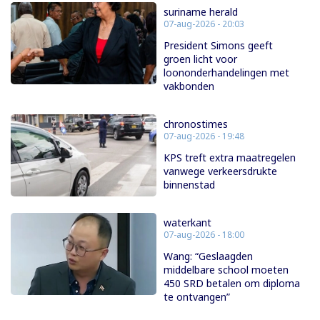
suriname herald
07-aug-2026 - 20:03
President Simons geeft
groen licht voor
loononderhandelingen met
vakbonden
chronostimes
07-aug-2026 - 19:48
KPS treft extra maatregelen
vanwege verkeersdrukte
binnenstad
waterkant
07-aug-2026 - 18:00
Wang: “Geslaagden
middelbare school moeten
450 SRD betalen om diploma
te ontvangen”