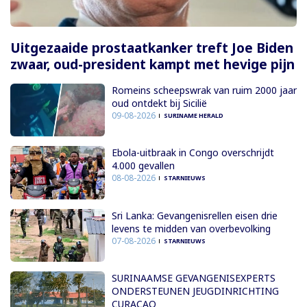
Uitgezaaide prostaatkanker treft Joe Biden
zwaar, oud-president kampt met hevige pijn
Romeins scheepswrak van ruim 2000 jaar
oud ontdekt bij Sicilië
09-08-2026
SURINAME HERALD
Ebola-uitbraak in Congo overschrijdt
4.000 gevallen
08-08-2026
STARNIEUWS
Sri Lanka: Gevangenisrellen eisen drie
levens te midden van overbevolking
07-08-2026
STARNIEUWS
SURINAAMSE GEVANGENISEXPERTS
ONDERSTEUNEN JEUGDINRICHTING
CURAÇAO