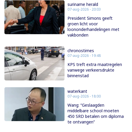
suriname herald
07-aug-2026 - 20:03
President Simons geeft
groen licht voor
loononderhandelingen met
vakbonden
chronostimes
07-aug-2026 - 19:48
KPS treft extra maatregelen
vanwege verkeersdrukte
binnenstad
waterkant
07-aug-2026 - 18:00
Wang: “Geslaagden
middelbare school moeten
450 SRD betalen om diploma
te ontvangen”