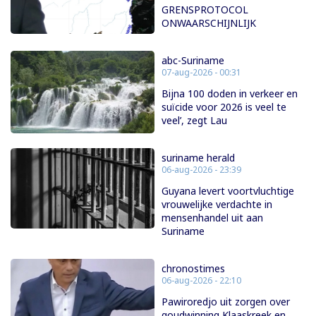
GRENSPROTOCOL
ONWAARSCHIJNLIJK
abc-Suriname
07-aug-2026 - 00:31
Bijna 100 doden in verkeer en
suïcide voor 2026 is veel te
veel’, zegt Lau
suriname herald
06-aug-2026 - 23:39
Guyana levert voortvluchtige
vrouwelijke verdachte in
mensenhandel uit aan
Suriname
chronostimes
06-aug-2026 - 22:10
Pawiroredjo uit zorgen over
goudwinning Klaaskreek en