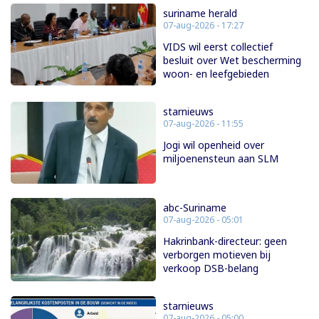
suriname herald
07-aug-2026 - 17:27
VIDS wil eerst collectief
besluit over Wet bescherming
woon- en leefgebieden
starnieuws
07-aug-2026 - 11:55
Jogi wil openheid over
miljoenensteun aan SLM
abc-Suriname
07-aug-2026 - 05:01
Hakrinbank-directeur: geen
verborgen motieven bij
verkoop DSB-belang
starnieuws
07-aug-2026 - 05:00