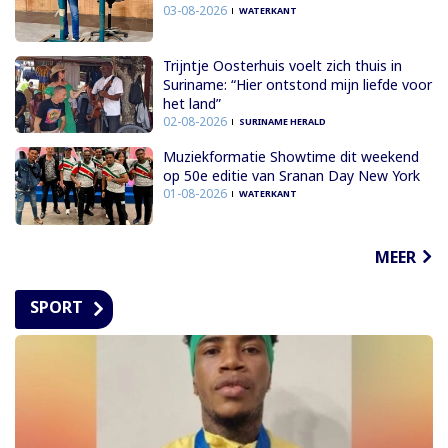
03-08-2026
WATERKANT
Trijntje Oosterhuis voelt zich thuis in
Suriname: “Hier ontstond mijn liefde voor
het land”
02-08-2026
SURINAME HERALD
Muziekformatie Showtime dit weekend
op 50e editie van Sranan Day New York
01-08-2026
WATERKANT
MEER
SPORT