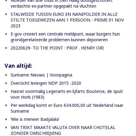
Moeder van drie thuis in Den Haag doodgeschoten;
verdachte ex-partner opgepakt na vluchten
STALWEIDE TUSSEN EURO EN NANIPOLDER IN ALLE
STILTE TOEGEWEZEN AAN 1 PERSOON - PRIME 01 NOV
2023
E-gov creeert een centrale meldpunt, waar burgers hun
grondgerelateerde problemen kunnen deponeren
20220629- TO THE POINT : PROF . HENRY ORI
Van altijd:
Suriname Nieuws | Voorpagina
Overzicht leningen NDP 2015 -2020
Hasrat voormalig Legerarts en lijfarts Bouterse, de spuit
voor Horb (1983)
Per werkdag komt er Euro 634.000,00 uit Nederland naar
Suriname
‘Wie is meneer Badjalala’
VAN TRIKT MAAKTE VALUTA OVER NAAR CHOTELAL
ZONDER OMSCHRIJVING