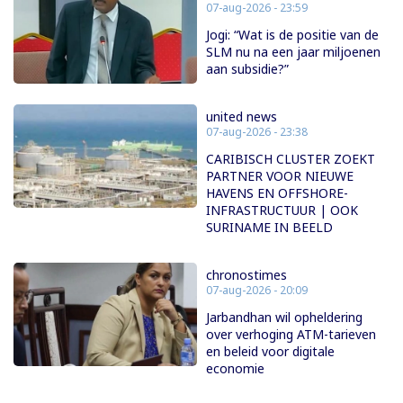
07-aug-2026 - 23:59
Jogi: “Wat is de positie van de
SLM nu na een jaar miljoenen
aan subsidie?”
united news
07-aug-2026 - 23:38
CARIBISCH CLUSTER ZOEKT
PARTNER VOOR NIEUWE
HAVENS EN OFFSHORE-
INFRASTRUCTUUR | OOK
SURINAME IN BEELD
chronostimes
07-aug-2026 - 20:09
Jarbandhan wil opheldering
over verhoging ATM-tarieven
en beleid voor digitale
economie