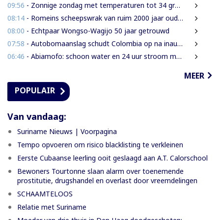
09:56
- Zonnige zondag met temperaturen tot 34 graden
08:14
- Romeins scheepswrak van ruim 2000 jaar oud ontdekt bij Sicilië
08:00
- Echtpaar Wongso-Wagijo 50 jaar getrouwd
07:58
- Autobomaanslag schudt Colombia op na inauguratie van hardline president
06:46
- Abiamofo: schoon water en 24 uur stroom moeten ook afgelegen dorpen bereiken
MEER
POPULAIR
Van vandaag:
Suriname Nieuws | Voorpagina
Tempo opvoeren om risico blacklisting te verkleinen
Eerste Cubaanse leerling ooit geslaagd aan A.T. Calorschool
Bewoners Tourtonne slaan alarm over toenemende
prostitutie, drugshandel en overlast door vreemdelingen
SCHAAMTELOOS
Relatie met Suriname