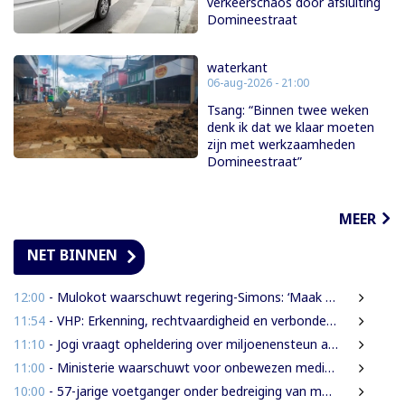
verkeerschaos door afsluiting
Domineestraat
waterkant
06-aug-2026 - 21:00
Tsang: “Binnen twee weken
denk ik dat we klaar moeten
zijn met werkzaamheden
Domineestraat”
MEER
NET BINNEN
12:00
- Mulokot waarschuwt regering-Simons: ‘Maak van 5-kilometerwet geen uitstel van echte grondenrechten’
11:54
- VHP: Erkenning, rechtvaardigheid en verbondenheid op 9 augustus
11:10
- Jogi vraagt opheldering over miljoenensteun aan SLM en behaalde resultaten
11:00
- Ministerie waarschuwt voor onbewezen medische claims via sociale media
10:00
- 57-jarige voetganger onder bedreiging van mes beroofd van mobiele telefoon