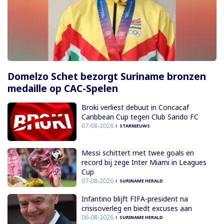
Domelzo Schet bezorgt Suriname bronzen
medaille op CAC-Spelen
Broki verliest debuut in Concacaf
Caribbean Cup tegen Club Sando FC
07-08-2026
STARNIEUWS
Messi schittert met twee goals en
record bij zege Inter Miami in Leagues
Cup
07-08-2026
SURINAME HERALD
Infantino blijft FIFA-president na
crisisoverleg en biedt excuses aan
06-08-2026
SURINAME HERALD