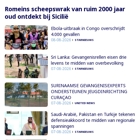
Romeins scheepswrak van ruim 2000 jaar
oud ontdekt bij Sicilië
Ebola-uitbraak in Congo overschrijdt
4.000 gevallen
08-08-2026
STARNIEUWS
Sri Lanka: Gevangenisrellen eisen drie
levens te midden van overbevolking
07-08-2026
STARNIEUWS
SURINAAMSE GEVANGENISEXPERTS
ONDERSTEUNEN JEUGDINRICHTING
CURAÇAO
07-08-2026
UNITED NEWS
Saudi-Arabië, Pakistan en Turkije tekenen
defensieakkoord te midden van regionale
spanningen
07-08-2026
STARNIEUWS