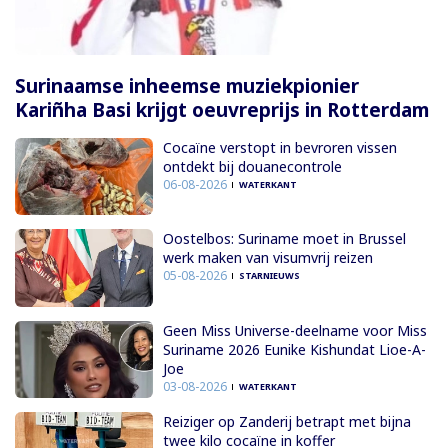
Surinaamse inheemse muziekpionier
Kariñha Basi krijgt oeuvreprijs in Rotterdam
Cocaïne verstopt in bevroren vissen
ontdekt bij douanecontrole
06-08-2026
WATERKANT
Oostelbos: Suriname moet in Brussel
werk maken van visumvrij reizen
05-08-2026
STARNIEUWS
Geen Miss Universe-deelname voor Miss
Suriname 2026 Eunike Kishundat Lioe-A-
Joe
03-08-2026
WATERKANT
Reiziger op Zanderij betrapt met bijna
twee kilo cocaïne in koffer