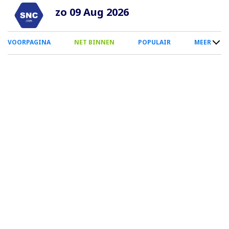
Overslaan
zo 09 Aug 2026
en
naar
0
VOORPAGINA
NET BINNEN
POPULAIR
MEER
de
Smartphone
inhoud
Menu
gaan