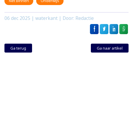
Net Binnen
Onderwijs
06 dec 2025
| waterkant | Door: Redactie
Ga terug
Ga naar artikel