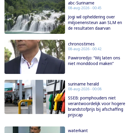
abc-Suriname
08-aug-2026 - 00:45
Jogi wil opheldering over
miljoenensteun aan SLM en
de resultaten daarvan
chronostimes
08-aug-2026 - 00:42
Pawiroredjo: “Wij laten ons
niet monddood maken”
suriname herald
08-aug-2026 - 00:08
SSEB: pomphouders niet
verantwoordelijk voor hogere
brandstofprijs bij afschaffing
prijscap
waterkant