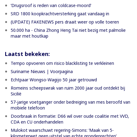
’Drugsroof is reden van coldcase-moord’
SRD 1800 koopkrachtversterking gaat vandaag in
(UPDATE) FAKENEWS pers draait weer op volle toeren
50.000 ha - China Zhong Heng Tai niet bezig met palmolie
maar met houtkap
Laatst bekeken:
Tempo opvoeren om risico blacklisting te verkleinen
Suriname Nieuws | Voorpagina
Echtpaar Wongso-Wagijo 50 jaar getrouwd
Romeins scheepswrak van ruim 2000 jaar oud ontdekt bij
Sicilië
57-jarige voetganger onder bedreiging van mes beroofd van
mobiele telefoon
Doorbraak in formatie: D66 wil over oude coalitie met VVD,
CDA en CU onderhandelen
Mulokot waarschuwt regering-Simons: ‘Maak van 5-
kilometerwet geen uitstel van echte grondenrechten’