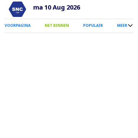
Overslaan
ma 10 Aug 2026
en
naar
0
VOORPAGINA
NET BINNEN
POPULAIR
MEER
de
Smartphone
inhoud
Menu
gaan