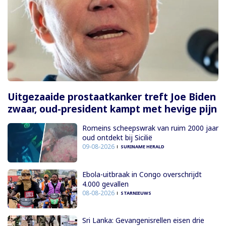
Uitgezaaide prostaatkanker treft Joe Biden
zwaar, oud-president kampt met hevige pijn
Romeins scheepswrak van ruim 2000 jaar
oud ontdekt bij Sicilië
09-08-2026
SURINAME HERALD
Ebola-uitbraak in Congo overschrijdt
4.000 gevallen
08-08-2026
STARNIEUWS
Sri Lanka: Gevangenisrellen eisen drie