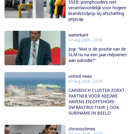
SSEB: pomphouders niet
verantwoordelijk voor hogere
brandstofprijs bij afschaffing
prijscap
waterkant
07-aug-2026 - 23:59
Jogi: “Wat is de positie van de
SLM nu na een jaar miljoenen
aan subsidie?”
united news
07-aug-2026 - 23:38
CARIBISCH CLUSTER ZOEKT
PARTNER VOOR NIEUWE
HAVENS EN OFFSHORE-
INFRASTRUCTUUR | OOK
SURINAME IN BEELD
chronostimes
07-aug-2026 - 20:09