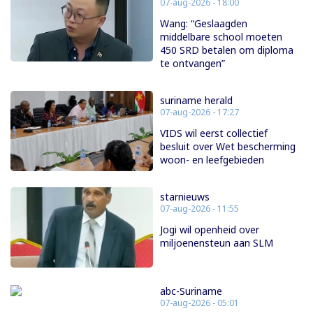
07-aug-2026 - 18:00
Wang: “Geslaagden
middelbare school moeten
450 SRD betalen om diploma
te ontvangen”
suriname herald
07-aug-2026 - 17:27
VIDS wil eerst collectief
besluit over Wet bescherming
woon- en leefgebieden
starnieuws
07-aug-2026 - 11:55
Jogi wil openheid over
miljoenensteun aan SLM
abc-Suriname
07-aug-2026 - 05:01