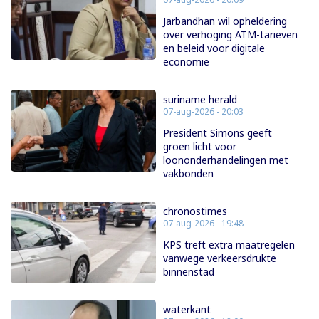
Jarbandhan wil opheldering
over verhoging ATM-tarieven
en beleid voor digitale
economie
suriname herald
07-aug-2026 - 20:03
President Simons geeft
groen licht voor
loononderhandelingen met
vakbonden
chronostimes
07-aug-2026 - 19:48
KPS treft extra maatregelen
vanwege verkeersdrukte
binnenstad
waterkant