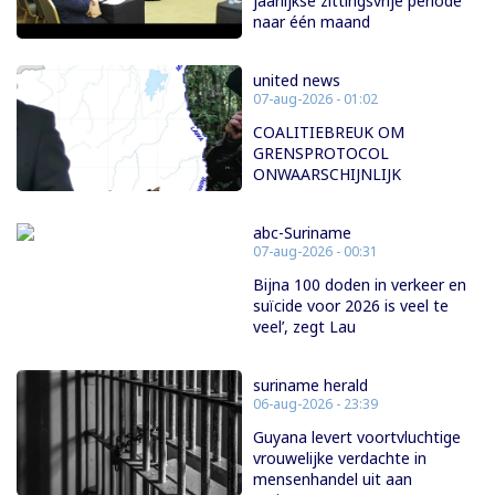
jaarlijkse zittingsvrije periode
naar één maand
united news
07-aug-2026 - 01:02
COALITIEBREUK OM
GRENSPROTOCOL
ONWAARSCHIJNLIJK
abc-Suriname
07-aug-2026 - 00:31
Bijna 100 doden in verkeer en
suïcide voor 2026 is veel te
veel’, zegt Lau
suriname herald
06-aug-2026 - 23:39
Guyana levert voortvluchtige
vrouwelijke verdachte in
mensenhandel uit aan