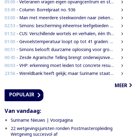
05:00
- Veteranen vragen eigen opvangcentrum en structurele steun: ‘Vandaag militair, morgen veteraan’
03:49
- Column: Borrelpraat no. 936
03:00
- Man met meerdere steekwonden naar ziekenhuis na ruzie bij discotheek
02:53
- Simons: bescherming inheemse leefgebieden en cultuur van nationaal belang
01:52
- CUS: Verschillende wortels en verhalen, één thuis
01:00
- Gevoelstemperatuur loopt op tot 41 graden: waarschuwing voor hittestress in Suriname
00:51
- Simons belooft duurzame oplossing voor grondenrechtenvraagstuk
00:45
- Zesde Agrarische Telling brengt onderwijsniveau landbouwers in kaart
00:03
- VHP: erkenning moet leiden tot concrete resultaten
23:56
- Wereldbank heeft gelijk; maar Suriname staat voor een grotere uitdaging
MEER
POPULAIR
Van vandaag:
Suriname Nieuws | Voorpagina
22 wetgevingsjuristen ronden Postmasteropleiding
Wetgeving succesvol af