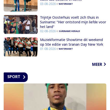
03-08-2026
WATERKANT
Trijntje Oosterhuis voelt zich thuis in
Suriname: “Hier ontstond mijn liefde voor
het land”
02-08-2026
SURINAME HERALD
Muziekformatie Showtime dit weekend
op 50e editie van Sranan Day New York
01-08-2026
WATERKANT
MEER
SPORT