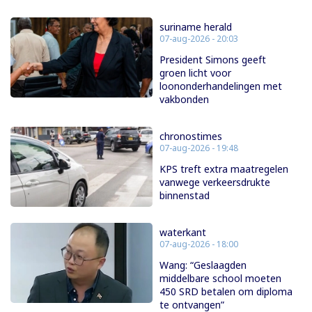
suriname herald
07-aug-2026 - 20:03
President Simons geeft
groen licht voor
loononderhandelingen met
vakbonden
chronostimes
07-aug-2026 - 19:48
KPS treft extra maatregelen
vanwege verkeersdrukte
binnenstad
waterkant
07-aug-2026 - 18:00
Wang: “Geslaagden
middelbare school moeten
450 SRD betalen om diploma
te ontvangen”