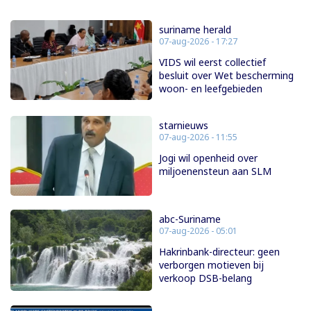
suriname herald
07-aug-2026 - 17:27
VIDS wil eerst collectief
besluit over Wet bescherming
woon- en leefgebieden
starnieuws
07-aug-2026 - 11:55
Jogi wil openheid over
miljoenensteun aan SLM
abc-Suriname
07-aug-2026 - 05:01
Hakrinbank-directeur: geen
verborgen motieven bij
verkoop DSB-belang