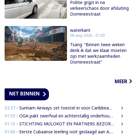
Politie grijpt in na
verkeerschaos door afsluiting
Domineestraat
waterkant
06-aug-2026 - 21:00
Tsang: “Binnen twee weken
denk ik dat we klaar moeten
zijn met werkzaamheden
Domineestraat”
MEER
NET BINNEN
02:37
- Surinam Airways zet toestel in voor Caribbean Premier League crickettoernooi
01:55
- OGA pakt zwerfvuil en achterstallig onderhoud gezamenlijk aan
01:10
- STICHTING MULOKOT EN PARTNERS BEZORGD OVER VOORGENOMEN AFKONDIGING 5-KILOMETER-STRAALWET
01:00
- Eerste Cubaanse leerling ooit geslaagd aan A.T. Calorschool