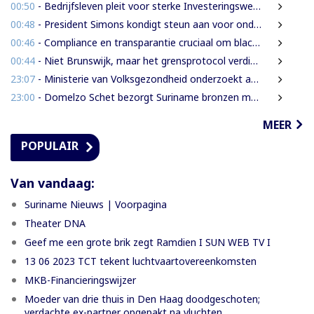
00:50
- Bedrijfsleven pleit voor sterke Investeringswet en onafhankelijke SITA
00:48
- President Simons kondigt steun aan voor onderzoek naar cultureel erfgoed
00:46
- Compliance en transparantie cruciaal om blacklisting te voorkomen.
00:44
- Niet Brunswijk, maar het grensprotocol verdient het debat
23:07
- Ministerie van Volksgezondheid onderzoekt aanbieders van onbewezen middelen tegen nierfalen
23:00
- Domelzo Schet bezorgt Suriname bronzen medaille op CAC-Spelen
MEER
POPULAIR
Van vandaag:
Suriname Nieuws | Voorpagina
Theater DNA
Geef me een grote brik zegt Ramdien I SUN WEB TV I
13 06 2023 TCT tekent luchtvaartovereenkomsten
MKB-Financieringswijzer
Moeder van drie thuis in Den Haag doodgeschoten;
verdachte ex-partner opgepakt na vluchten