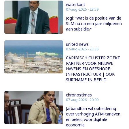
waterkant
07-aug-2026 - 23:59
Jogi: “Wat is de positie van de
SLM nu na een jaar miljoenen
aan subsidie?”
united news
07-aug-2026 - 23:38
CARIBISCH CLUSTER ZOEKT
PARTNER VOOR NIEUWE
HAVENS EN OFFSHORE-
INFRASTRUCTUUR | OOK
SURINAME IN BEELD
chronostimes
07-aug-2026 - 20:09
Jarbandhan wil opheldering
over verhoging ATM-tarieven
en beleid voor digitale
economie