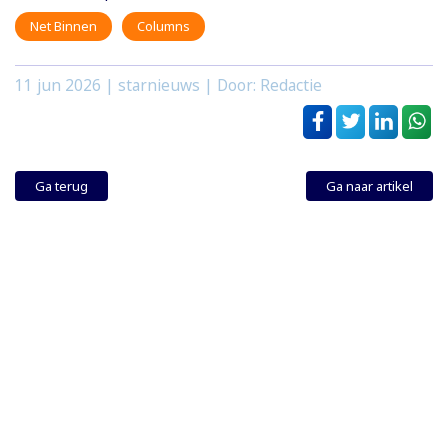
Net Binnen
Columns
11 jun 2026
| starnieuws | Door: Redactie
Ga terug
Ga naar artikel