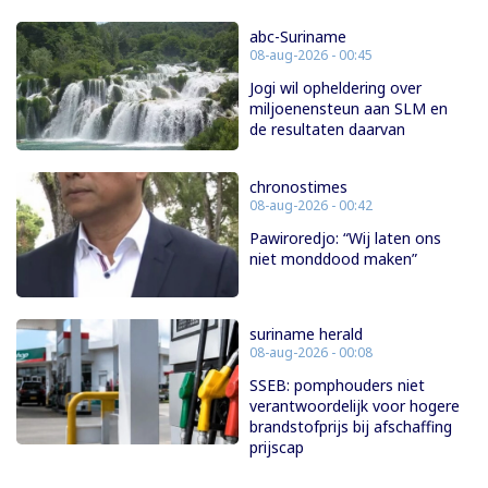
abc-Suriname
08-aug-2026 - 00:45
Jogi wil opheldering over
miljoenensteun aan SLM en
de resultaten daarvan
chronostimes
08-aug-2026 - 00:42
Pawiroredjo: “Wij laten ons
niet monddood maken”
suriname herald
08-aug-2026 - 00:08
SSEB: pomphouders niet
verantwoordelijk voor hogere
brandstofprijs bij afschaffing
prijscap