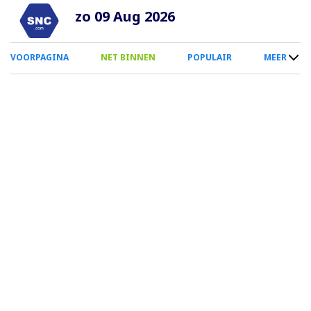
Overslaan
zo 09 Aug 2026
en
naar
0
VOORPAGINA
NET BINNEN
POPULAIR
MEER
de
Smartphone
inhoud
Menu
gaan