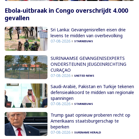
Ebola-uitbraak in Congo overschrijdt 4.000
gevallen
Sri Lanka: Gevangenisrellen eisen drie
levens te midden van overbevolking
07-08-2026
STARNIEUWS
SURINAAMSE GEVANGENISEXPERTS
ONDERSTEUNEN JEUGDINRICHTING
CURAÇAO
07-08-2026
UNITED NEWS
Saudi-Arabië, Pakistan en Turkije tekenen
defensieakkoord te midden van regionale
spanningen
07-08-2026
STARNIEUWS
Trump gaat opnieuw proberen recht op
Amerikaans staatsburgerschap te
beperken
07-08-2026
SURINAME HERALD