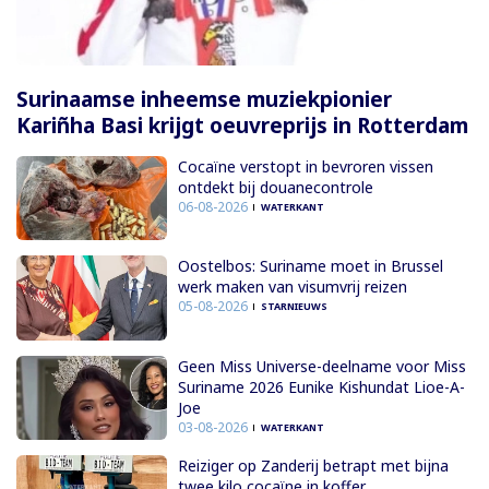
Surinaamse inheemse muziekpionier
Kariñha Basi krijgt oeuvreprijs in Rotterdam
Cocaïne verstopt in bevroren vissen
ontdekt bij douanecontrole
06-08-2026
WATERKANT
Oostelbos: Suriname moet in Brussel
werk maken van visumvrij reizen
05-08-2026
STARNIEUWS
Geen Miss Universe-deelname voor Miss
Suriname 2026 Eunike Kishundat Lioe-A-
Joe
03-08-2026
WATERKANT
Reiziger op Zanderij betrapt met bijna
twee kilo cocaïne in koffer