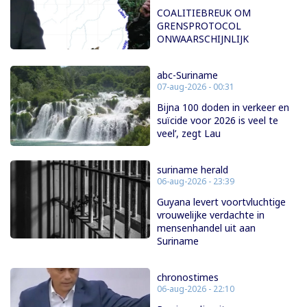
COALITIEBREUK OM
GRENSPROTOCOL
ONWAARSCHIJNLIJK
abc-Suriname
07-aug-2026 - 00:31
Bijna 100 doden in verkeer en
suïcide voor 2026 is veel te
veel’, zegt Lau
suriname herald
06-aug-2026 - 23:39
Guyana levert voortvluchtige
vrouwelijke verdachte in
mensenhandel uit aan
Suriname
chronostimes
06-aug-2026 - 22:10