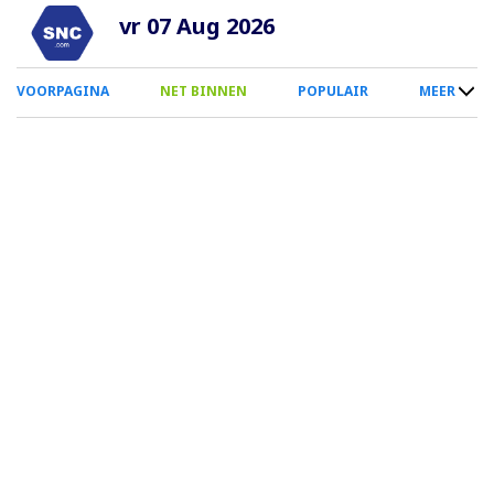
Overslaan
vr 07 Aug 2026
en
naar
0
VOORPAGINA
NET BINNEN
POPULAIR
MEER
de
Smartphone
inhoud
Menu
gaan