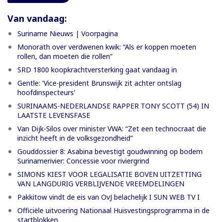
Van vandaag:
Suriname Nieuws | Voorpagina
Monorath over verdwenen kwik: “Als er koppen moeten
rollen, dan moeten die rollen”
SRD 1800 koopkrachtversterking gaat vandaag in
Gentle: 'Vice-president Brunswijk zit achter ontslag
hoofdinspecteurs'
SURINAAMS-NEDERLANDSE RAPPER TONY SCOTT (54) IN
LAATSTE LEVENSFASE
Van Dijk-Silos over minister VWA: “Zet een technocraat die
inzicht heeft in de volksgezondheid”
Gouddossier 8: Asabina bevestigt goudwinning op bodem
Surinamerivier: Concessie voor riviergrind
SIMONS KIEST VOOR LEGALISATIE BOVEN UITZETTING
VAN LANGDURIG VERBLIJVENDE VREEMDELINGEN
Pakkitow vindt de eis van OvJ belachelijk I SUN WEB TV I
Officiële uitvoering Nationaal Huisvestingsprogramma in de
startblokken