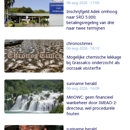
06-aug-2026 - 17:00
Inschrijfgeld Adek omhoog
naar SRD 5.000;
betalingsregeling van drie
naar twee termijnen
chronostimes
06-aug-2026 - 16:10
Mogelijke chemische lekkage
bij Grassalco onderzocht als
oorzaak vissterfte
suriname herald
06-aug-2026 - 16:09
MinOWC: geen financieel
wanbeheer door IMEAO-2-
directeur, wel procedurele
fouten
suriname herald