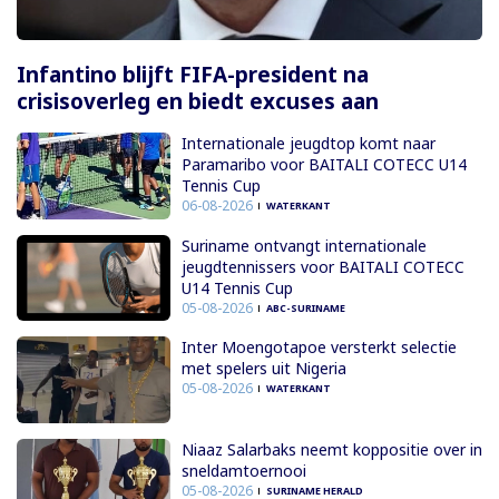
Infantino blijft FIFA-president na
crisisoverleg en biedt excuses aan
Internationale jeugdtop komt naar
Paramaribo voor BAITALI COTECC U14
Tennis Cup
06-08-2026
WATERKANT
Suriname ontvangt internationale
jeugdtennissers voor BAITALI COTECC
U14 Tennis Cup
05-08-2026
ABC-SURINAME
Inter Moengotapoe versterkt selectie
met spelers uit Nigeria
05-08-2026
WATERKANT
Niaaz Salarbaks neemt koppositie over in
sneldamtoernooi
05-08-2026
SURINAME HERALD