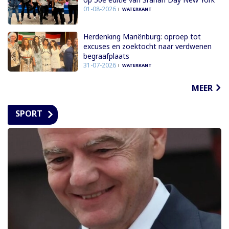
01-08-2026
WATERKANT
Herdenking Mariënburg: oproep tot
excuses en zoektocht naar verdwenen
begraafplaats
31-07-2026
WATERKANT
MEER
SPORT