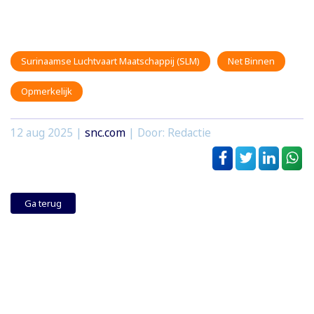
Surinaamse Luchtvaart Maatschappij (SLM)
Net Binnen
Opmerkelijk
12 aug 2025
|
snc.com
| Door: Redactie
Ga terug