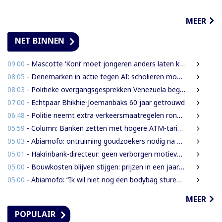
MEER
NET BINNEN
09:00
- Mascotte ‘Koni’ moet jongeren anders laten kijken naar Surinaamse houtsector
08:05
- Denemarken in actie tegen AI: scholieren moeten extra mondelinge examens doen
08:03
- Politieke overgangsgesprekken Venezuela beginnen zonder Machado
07:00
- Echtpaar Bhikhie-Joemanbaks 60 jaar getrouwd
06:48
- Politie neemt extra verkeersmaatregelen rond afgesloten Domineestraat
05:59
- Column: Banken zetten met hogere ATM-tarieven digitale economie op achterstand
05:03
- Abiamofo: ontruiming goudzoekers nodig na dodelijke risico’s in Moeroekreek en 21 Bergi
05:01
- Hakrinbank-directeur: geen verborgen motieven bij verkoop DSB-belang
05:00
- Bouwkosten blijven stijgen: prijzen in een jaar tijd gemiddeld 7,3% hoger
05:00
- Abiamofo: “Ik wil niet nog een bodybag sturen naar dat gebied”
MEER
POPULAIR