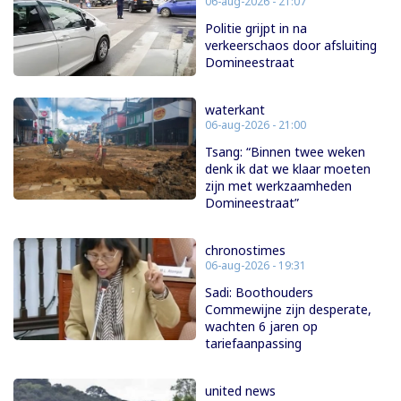
06-aug-2026 - 21:07
Politie grijpt in na
verkeerschaos door afsluiting
Domineestraat
waterkant
06-aug-2026 - 21:00
Tsang: “Binnen twee weken
denk ik dat we klaar moeten
zijn met werkzaamheden
Domineestraat”
chronostimes
06-aug-2026 - 19:31
Sadi: Boothouders
Commewijne zijn desperate,
wachten 6 jaren op
tariefaanpassing
united news