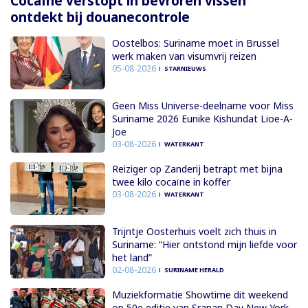
Cocaïne verstopt in bevroren vissen
ontdekt bij douanecontrole
Oostelbos: Suriname moet in Brussel
werk maken van visumvrij reizen
05-08-2026
STARNIEUWS
Geen Miss Universe-deelname voor Miss
Suriname 2026 Eunike Kishundat Lioe-A-
Joe
03-08-2026
WATERKANT
Reiziger op Zanderij betrapt met bijna
twee kilo cocaïne in koffer
03-08-2026
WATERKANT
Trijntje Oosterhuis voelt zich thuis in
Suriname: “Hier ontstond mijn liefde voor
het land”
02-08-2026
SURINAME HERALD
Muziekformatie Showtime dit weekend
op 50e editie van Sranan Day New York