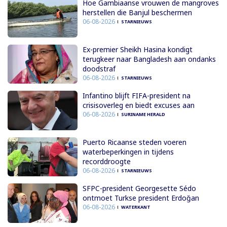
Hoe Gambiaanse vrouwen de mangroves
herstellen die Banjul beschermen
06-08-2026
STARNIEUWS
Ex-premier Sheikh Hasina kondigt
terugkeer naar Bangladesh aan ondanks
doodstraf
06-08-2026
STARNIEUWS
Infantino blijft FIFA-president na
crisisoverleg en biedt excuses aan
06-08-2026
SURINAME HERALD
Puerto Ricaanse steden voeren
waterbeperkingen in tijdens
recorddroogte
06-08-2026
STARNIEUWS
SFPC-president Georgesette Sédo
ontmoet Turkse president Erdoğan
06-08-2026
WATERKANT