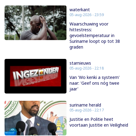
waterkant
05-aug-2026 - 23:59
Waarschuwing voor
hittestress:
gevoelstemperatuur in
Suriname loopt op tot 38
graden
starnieuws
05-aug-2026 - 22:18
Van 'Wo kenki a systeem'
naar: 'Geef ons nóg twee
jaar'
suriname herald
05-aug-2026 - 22:17
Justitie en Politie heet
voortaan Justitie en Veiligheid