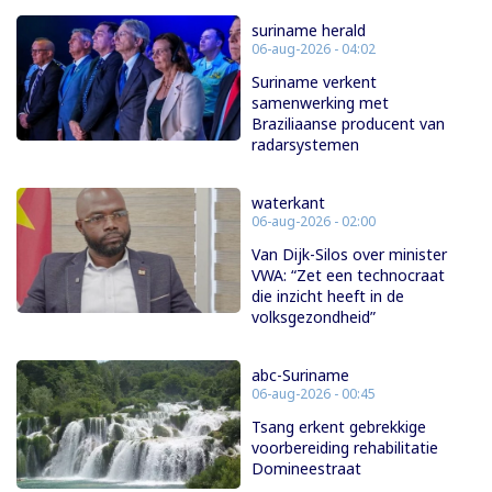
suriname herald
06-aug-2026 - 04:02
Suriname verkent
samenwerking met
Braziliaanse producent van
radarsystemen
waterkant
06-aug-2026 - 02:00
Van Dijk-Silos over minister
VWA: “Zet een technocraat
die inzicht heeft in de
volksgezondheid”
abc-Suriname
06-aug-2026 - 00:45
Tsang erkent gebrekkige
voorbereiding rehabilitatie
Domineestraat