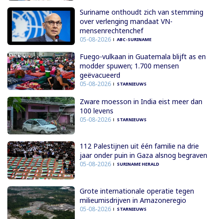
Suriname onthoudt zich van stemming
over verlenging mandaat VN-
mensenrechtenchef
05-08-2026
ABC-SURINAME
Fuego-vulkaan in Guatemala blijft as en
modder spuwen; 1.700 mensen
geëvacueerd
05-08-2026
STARNIEUWS
Zware moesson in India eist meer dan
100 levens
05-08-2026
STARNIEUWS
112 Palestijnen uit één familie na drie
jaar onder puin in Gaza alsnog begraven
05-08-2026
SURINAME HERALD
Grote internationale operatie tegen
milieumisdrijven in Amazoneregio
05-08-2026
STARNIEUWS