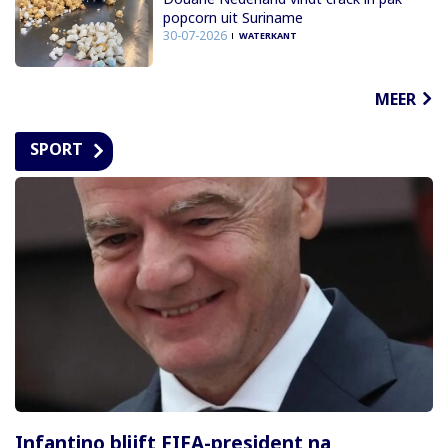
popcorn uit Suriname
30-07-2026
WATERKANT
MEER
SPORT
Infantino blijft FIFA-president na