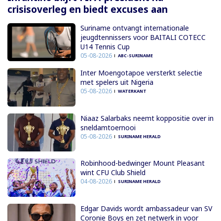
crisisoverleg en biedt excuses aan
Suriname ontvangt internationale
jeugdtennissers voor BAITALI COTECC
U14 Tennis Cup
05-08-2026
ABC-SURINAME
Inter Moengotapoe versterkt selectie
met spelers uit Nigeria
05-08-2026
WATERKANT
Niaaz Salarbaks neemt koppositie over in
sneldamtoernooi
05-08-2026
SURINAME HERALD
Robinhood-bedwinger Mount Pleasant
wint CFU Club Shield
04-08-2026
SURINAME HERALD
Edgar Davids wordt ambassadeur van SV
Coronie Boys en zet netwerk in voor