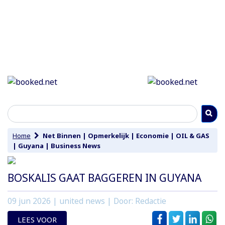
Home
Net Binnen
|
Opmerkelijk
|
Economie
|
OIL & GAS
|
Guyana
|
Business News
BOSKALIS GAAT BAGGEREN IN GUYANA
09 jun 2026
| united news | Door: Redactie
LEES VOOR