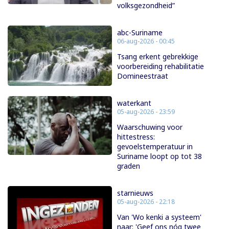
volksgezondheid”
abc-Suriname
06-aug-2026 - 00:45
Tsang erkent gebrekkige
voorbereiding rehabilitatie
Domineestraat
waterkant
05-aug-2026 - 23:59
Waarschuwing voor
hittestress:
gevoelstemperatuur in
Suriname loopt op tot 38
graden
starnieuws
05-aug-2026 - 22:18
Van 'Wo kenki a systeem'
naar: 'Geef ons nóg twee