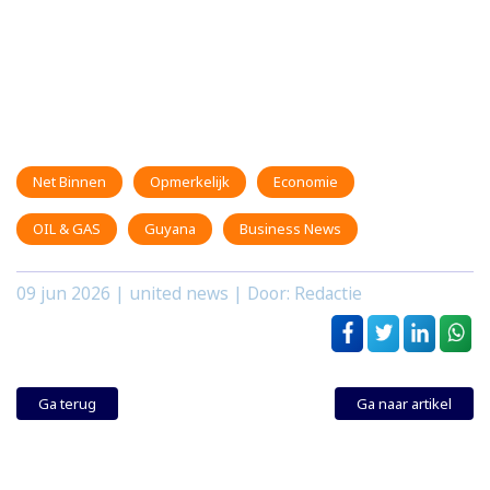
Net Binnen
Opmerkelijk
Economie
OIL & GAS
Guyana
Business News
09 jun 2026
| united news | Door: Redactie
Ga terug
Ga naar artikel