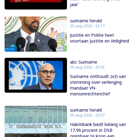
jaar'
suriname herald
05-aug-2026 - 22:17
Justitie en Politie heet
voortaan Justitie en Veiligheid
abc-Suriname
05-aug-2026 - 20:45
Suriname onthoudt zich van
stemming over verlenging
mandaat VN-
mensenrechtenchef
suriname herald
05-aug-2026 - 20:07
Hakrinbank biedt belang van
17,96 procent in DSB
openbaar te koop aan