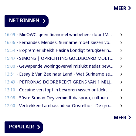
MEER
NET BINNEN
16:09
- MinOWC: geen financieel wanbeheer door IMEAO-2-directeur, wel procedurele fouten
16:06
- Fernandes Mendes: Suriname moet kiezen voor presidentieel of parlementair stelsel
15:54
- Ex-premier Sheikh Hasina kondigt terugkeer naar Bangladesh aan ondanks doodstraf
15:47
- SIMONS | OPRICHTING GOLDBOARD MOET GOUDSECTOR ORDENEN EN STAATSINKOMSTEN VERHOGEN
15:00
- Gewapende woningoverval mislukt nadat bewoners en buren alarm slaan
13:51
- Essay I: Van Zee naar Land - Wat Suriname zelf moet weten over de Nieuwe Raffinaderij en Gas-to-Shore
13:49
- PETRONAS DOORBREEKT GRENS VAN 1 MILJARD VATEN IN BLOK 52 | WAT BETEKENT DEZE MIJLPAAL VOOR DE SURINAAMSE ECONOMIE?
13:10
- Cocaïne verstopt in bevroren vissen ontdekt bij douanecontrole
13:08
- 50ste Sranan Dey verbindt diaspora, cultuur en ondernemerschap in New York
12:00
- Vertrekkend ambassadeur Oostelbos: ‘De grootste rijkdom van Suriname zijn de mensen’
MEER
POPULAIR