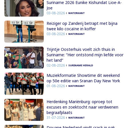
Suriname 2026 Eunike Kishundat Lioe-A-
Joe
03-08-2026
WATERKANT
Reiziger op Zanderij betrapt met bijna
twee kilo cocaïne in koffer
03-08-2026
WATERKANT
Trijntje Oosterhuis voelt zich thuis in
Suriname: “Hier ontstond mijn liefde voor
het land”
02-08-2026
SURINAME HERALD
Muziekformatie Showtime dit weekend
op 50e editie van Sranan Day New York
01-08-2026
WATERKANT
Herdenking Mariënburg: oproep tot
excuses en zoektocht naar verdwenen
begraafplaats
31-07-2026
WATERKANT
Douane Nederland vindt crack in pak