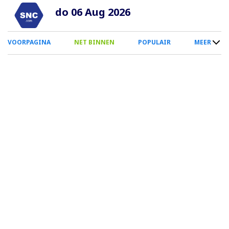
Overslaan
do 06 Aug 2026
en
naar
0
VOORPAGINA
NET BINNEN
POPULAIR
MEER
de
Smartphone
inhoud
Menu
gaan