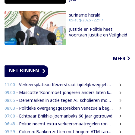
suriname herald
05-aug-2026 - 22:17
Justitie en Politie heet
voortaan Justitie en Veiligheid
MEER
NET BINNEN
11:00
- Verkeersplateau Keizerstraat tijdelijk weggehaald vanwege chaos rond Domineestraat
09:00
- Mascotte ‘Koni’ moet jongeren anders laten kijken naar Surinaamse houtsector
08:05
- Denemarken in actie tegen AI: scholieren moeten extra mondelinge examens doen
08:03
- Politieke overgangsgesprekken Venezuela beginnen zonder Machado
07:00
- Echtpaar Bhikhie-Joemanbaks 60 jaar getrouwd
06:48
- Politie neemt extra verkeersmaatregelen rond afgesloten Domineestraat
05:59
- Column: Banken zetten met hogere ATM-tarieven digitale economie op achterstand