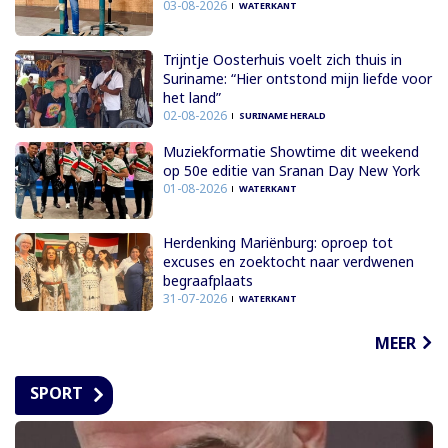
03-08-2026
WATERKANT
Trijntje Oosterhuis voelt zich thuis in
Suriname: “Hier ontstond mijn liefde voor
het land”
02-08-2026
SURINAME HERALD
Muziekformatie Showtime dit weekend
op 50e editie van Sranan Day New York
01-08-2026
WATERKANT
Herdenking Mariënburg: oproep tot
excuses en zoektocht naar verdwenen
begraafplaats
31-07-2026
WATERKANT
MEER
SPORT