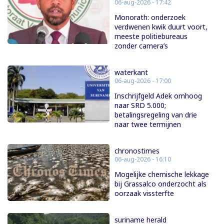
06-aug-2026 - 17:42
Monorath: onderzoek
verdwenen kwik duurt voort,
meeste politiebureaus
zonder camera’s
waterkant
06-aug-2026 - 17:00
Inschrijfgeld Adek omhoog
naar SRD 5.000;
betalingsregeling van drie
naar twee termijnen
chronostimes
06-aug-2026 - 16:10
Mogelijke chemische lekkage
bij Grassalco onderzocht als
oorzaak vissterfte
suriname herald