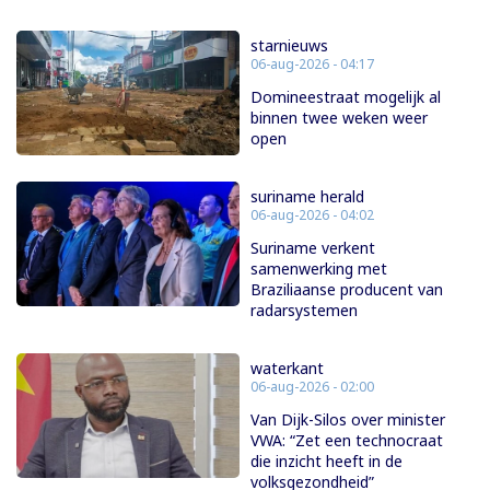
starnieuws
06-aug-2026 - 04:17
Domineestraat mogelijk al
binnen twee weken weer
open
suriname herald
06-aug-2026 - 04:02
Suriname verkent
samenwerking met
Braziliaanse producent van
radarsystemen
waterkant
06-aug-2026 - 02:00
Van Dijk-Silos over minister
VWA: “Zet een technocraat
die inzicht heeft in de
volksgezondheid”