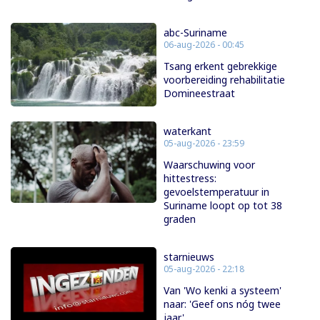
abc-Suriname
06-aug-2026 - 00:45
Tsang erkent gebrekkige
voorbereiding rehabilitatie
Domineestraat
waterkant
05-aug-2026 - 23:59
Waarschuwing voor
hittestress:
gevoelstemperatuur in
Suriname loopt op tot 38
graden
starnieuws
05-aug-2026 - 22:18
Van 'Wo kenki a systeem'
naar: 'Geef ons nóg twee
jaar'