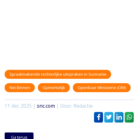
Spraakmakende rechterlijke uitspraken in Suriname
Net Binnen
Opmerkelijk
Openbaar Ministerie (OM)
11 dec 2025
|
snc.com
| Door: Redactie
Ga terug