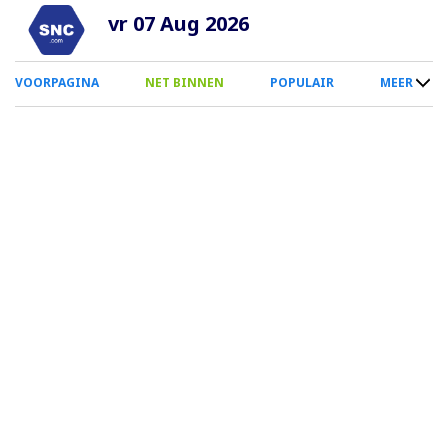
Overslaan
vr 07 Aug 2026
en
naar
0
VOORPAGINA
NET BINNEN
POPULAIR
MEER
de
Smartphone
inhoud
Menu
gaan