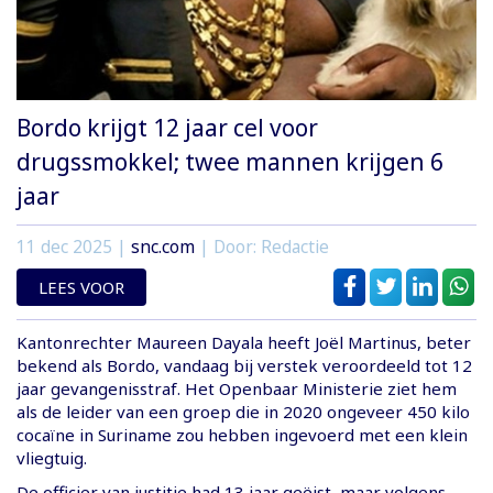
Bordo krijgt 12 jaar cel voor
drugssmokkel; twee mannen krijgen 6
jaar
11 dec 2025
|
snc.com
| Door: Redactie
LEES VOOR
Kantonrechter Maureen Dayala heeft Joël Martinus, beter
bekend als Bordo, vandaag bij verstek veroordeeld tot 12
jaar gevangenisstraf. Het Openbaar Ministerie ziet hem
als de leider van een groep die in 2020 ongeveer 450 kilo
cocaïne in Suriname zou hebben ingevoerd met een klein
vliegtuig.
De officier van justitie had 13 jaar geëist, maar volgens