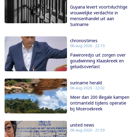
Guyana levert voortvluchtige
vrouwelijke verdachte in
mensenhandel uit aan
Suriname
chronostimes
06-aug-2026 - 22:10
Pawiroredjo uit zorgen over
goudwinning Klaaskreek en
geluidsoverlast
suriname herald
06-aug-2026 - 22:02
Meer dan 200 illegale kampen
ontmanteld tijdens operatie
bij Moeroekreek
united news
06-aug-2026 - 21:59