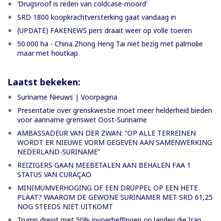
’Drugsroof is reden van coldcase-moord’
SRD 1800 koopkrachtversterking gaat vandaag in
(UPDATE) FAKENEWS pers draait weer op volle toeren
50.000 ha - China Zhong Heng Tai niet bezig met palmolie
maar met houtkap
Laatst bekeken:
Suriname Nieuws | Voorpagina
Presentatie over grenskwestie moet meer helderheid bieden
voor aanname grenswet Oost-Suriname
AMBASSADEUR VAN DER ZWAN: “OP ALLE TERREINEN
WORDT ER NIEUWE VORM GEGEVEN AAN SAMENWERKING
NEDERLAND-SURINAME”
REIZIGERS GAAN MEEBETALEN AAN BEHALEN FAA 1
STATUS VAN CURAÇAO
MINIMUMVERHOGING OF EEN DRUPPEL OP EEN HETE
PLAAT? WAAROM DE GEWONE SURINAMER MET SRD 61,25
NOG STEEDS NIET UITKOMT
Trump dreigt met 50% invoerheffingen op landen die Iran