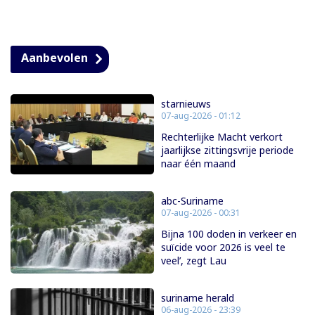
Aanbevolen
starnieuws
07-aug-2026 - 01:12
Rechterlijke Macht verkort
jaarlijkse zittingsvrije periode
naar één maand
abc-Suriname
07-aug-2026 - 00:31
Bijna 100 doden in verkeer en
suïcide voor 2026 is veel te
veel’, zegt Lau
suriname herald
06-aug-2026 - 23:39