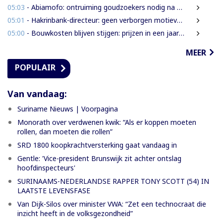
05:03
- Abiamofo: ontruiming goudzoekers nodig na dodelijke risico’s in Moeroekreek en 21 Bergi
05:01
- Hakrinbank-directeur: geen verborgen motieven bij verkoop DSB-belang
05:00
- Bouwkosten blijven stijgen: prijzen in een jaar tijd gemiddeld 7,3% hoger
MEER
POPULAIR
Van vandaag:
Suriname Nieuws | Voorpagina
Monorath over verdwenen kwik: “Als er koppen moeten
rollen, dan moeten die rollen”
SRD 1800 koopkrachtversterking gaat vandaag in
Gentle: 'Vice-president Brunswijk zit achter ontslag
hoofdinspecteurs'
SURINAAMS-NEDERLANDSE RAPPER TONY SCOTT (54) IN
LAATSTE LEVENSFASE
Van Dijk-Silos over minister VWA: “Zet een technocraat die
inzicht heeft in de volksgezondheid”