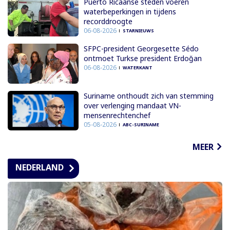
Puerto Ricaanse steden voeren
waterbeperkingen in tijdens
recorddroogte
06-08-2026
STARNIEUWS
SFPC-president Georgesette Sédo
ontmoet Turkse president Erdoğan
06-08-2026
WATERKANT
Suriname onthoudt zich van stemming
over verlenging mandaat VN-
mensenrechtenchef
05-08-2026
ABC-SURINAME
MEER
NEDERLAND