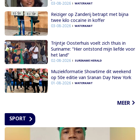
03-08-2026
WATERKANT
Reiziger op Zanderij betrapt met bijna
twee kilo cocaïne in koffer
03-08-2026
WATERKANT
Trijntje Oosterhuis voelt zich thuis in
Suriname: “Hier ontstond mijn liefde voor
het land”
02-08-2026
SURINAME HERALD
Muziekformatie Showtime dit weekend
op 50e editie van Sranan Day New York
01-08-2026
WATERKANT
MEER
SPORT