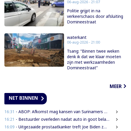
06-aug-2026 - 21:07
Politie grijpt in na
verkeerschaos door afsluiting
Domineestraat
waterkant
06-aug-2026 - 21:00
Tsang: “Binnen twee weken
denk ik dat we klaar moeten
zijn met werkzaamheden
Domineestraat”
MEER
NET BINNEN
16:31
- ABOP: Afkomst mag kansen van Surinamers niet bepalen
16:21
- Bestuurder overleden nadat auto in goot belandt
16:09
- Uitgezaaide prostaatkanker treft Joe Biden zwaar, oud-president kampt met hevige pijn