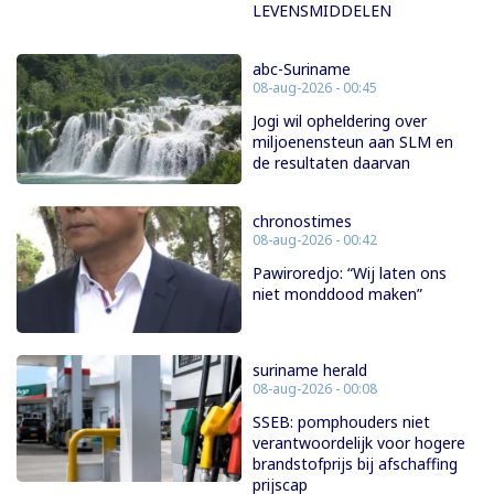
LEVENSMIDDELEN
abc-Suriname
08-aug-2026 - 00:45
Jogi wil opheldering over
miljoenensteun aan SLM en
de resultaten daarvan
chronostimes
08-aug-2026 - 00:42
Pawiroredjo: “Wij laten ons
niet monddood maken”
suriname herald
08-aug-2026 - 00:08
SSEB: pomphouders niet
verantwoordelijk voor hogere
brandstofprijs bij afschaffing
prijscap