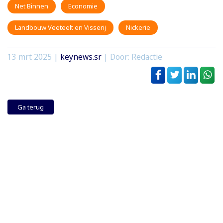
Net Binnen
Economie
Landbouw Veeteelt en Visserij
Nickerie
13 mrt 2025
|
keynews.sr
| Door: Redactie
Ga terug