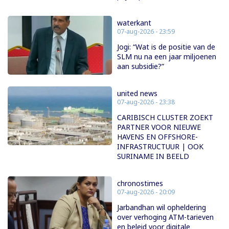
waterkant
07-aug-2026 - 23:59
Jogi: “Wat is de positie van de
SLM nu na een jaar miljoenen
aan subsidie?”
united news
07-aug-2026 - 23:38
CARIBISCH CLUSTER ZOEKT
PARTNER VOOR NIEUWE
HAVENS EN OFFSHORE-
INFRASTRUCTUUR | OOK
SURINAME IN BEELD
chronostimes
07-aug-2026 - 20:09
Jarbandhan wil opheldering
over verhoging ATM-tarieven
en beleid voor digitale