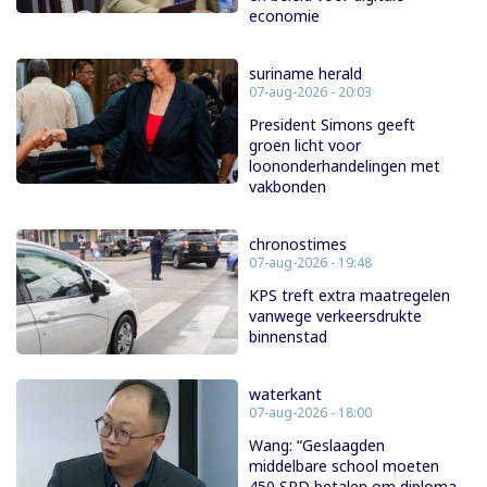
economie
suriname herald
07-aug-2026 - 20:03
President Simons geeft
groen licht voor
loononderhandelingen met
vakbonden
chronostimes
07-aug-2026 - 19:48
KPS treft extra maatregelen
vanwege verkeersdrukte
binnenstad
waterkant
07-aug-2026 - 18:00
Wang: “Geslaagden
middelbare school moeten
450 SRD betalen om diploma