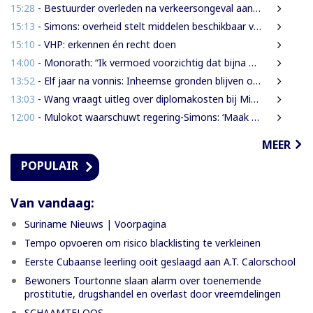
15:28
- Bestuurder overleden na verkeersongeval aan Commissaris Weythingweg
15:13
- Simons: overheid stelt middelen beschikbaar voor onderzoek na Heritage Month 2026
15:10
- VHP: erkennen én recht doen
14:00
- Monorath: “Ik vermoed voorzichtig dat bijna 30% personen in gevangenissen oplichters zijn”
13:52
- Elf jaar na vonnis: Inheemse gronden blijven onbeschermd in Suriname
13:03
- Wang vraagt uitleg over diplomakosten bij Miranda Lyceum
12:00
- Mulokot waarschuwt regering-Simons: ‘Maak van 5-kilometerwet geen uitstel van echte grondenrechten’
MEER
POPULAIR
Van vandaag:
Suriname Nieuws | Voorpagina
Tempo opvoeren om risico blacklisting te verkleinen
Eerste Cubaanse leerling ooit geslaagd aan A.T. Calorschool
Bewoners Tourtonne slaan alarm over toenemende
prostitutie, drugshandel en overlast door vreemdelingen
SCHAAMTELOOS