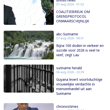
united news
07-aug-2026 - 01:02
COALITIEBREUK OM
GRENSPROTOCOL
ONWAARSCHIJNLIJK
abc-Suriname
07-aug-2026 - 00:31
Bijna 100 doden in verkeer en
suïcide voor 2026 is veel te
veel’, zegt Lau
suriname herald
06-aug-2026 - 23:39
Guyana levert voortvluchtige
vrouwelijke verdachte in
mensenhandel uit aan
Suriname
chronostimes