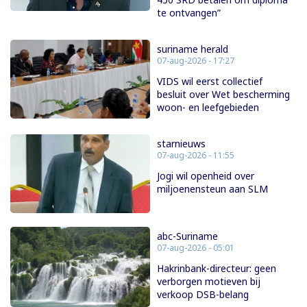
te ontvangen”
suriname herald
07-aug-2026 - 17:27
VIDS wil eerst collectief
besluit over Wet bescherming
woon- en leefgebieden
starnieuws
07-aug-2026 - 11:55
Jogi wil openheid over
miljoenensteun aan SLM
abc-Suriname
07-aug-2026 - 05:01
Hakrinbank-directeur: geen
verborgen motieven bij
verkoop DSB-belang