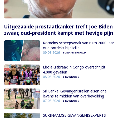
Uitgezaaide prostaatkanker treft Joe Biden
zwaar, oud-president kampt met hevige pijn
Romeins scheepswrak van ruim 2000 jaar
oud ontdekt bij Sicilië
09-08-2026
SURINAME HERALD
Ebola-uitbraak in Congo overschrijdt
4.000 gevallen
08-08-2026
STARNIEUWS
Sri Lanka: Gevangenisrellen eisen drie
levens te midden van overbevolking
07-08-2026
STARNIEUWS
SURINAAMSE GEVANGENISEXPERTS