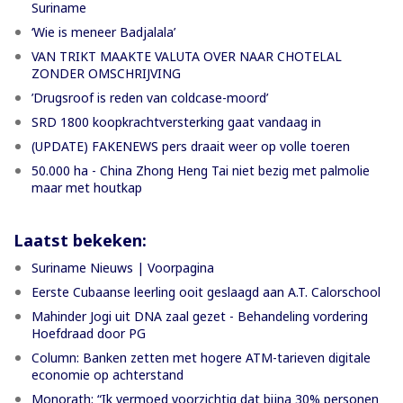
Suriname
‘Wie is meneer Badjalala’
VAN TRIKT MAAKTE VALUTA OVER NAAR CHOTELAL
ZONDER OMSCHRIJVING
’Drugsroof is reden van coldcase-moord’
SRD 1800 koopkrachtversterking gaat vandaag in
(UPDATE) FAKENEWS pers draait weer op volle toeren
50.000 ha - China Zhong Heng Tai niet bezig met palmolie
maar met houtkap
Laatst bekeken:
Suriname Nieuws | Voorpagina
Eerste Cubaanse leerling ooit geslaagd aan A.T. Calorschool
Mahinder Jogi uit DNA zaal gezet - Behandeling vordering
Hoefdraad door PG
Column: Banken zetten met hogere ATM-tarieven digitale
economie op achterstand
Monorath: “Ik vermoed voorzichtig dat bijna 30% personen