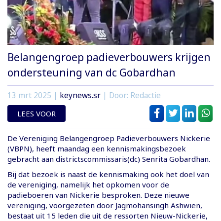
Belangengroep padieverbouwers krijgen
ondersteuning van dc Gobardhan
13 mrt 2025
|
keynews.sr
| Door: Redactie
LEES VOOR
De Vereniging Belangengroep Padieverbouwers Nickerie
(VBPN), heeft maandag een kennismakingsbezoek
gebracht aan districtscommissaris(dc) Senrita Gobardhan.
Bij dat bezoek is naast de kennismaking ook het doel van
de vereniging, namelijk het opkomen voor de
padieboeren van Nickerie besproken. Deze nieuwe
vereniging, voorgezeten door Jagmohansingh Ashwien,
bestaat uit 15 leden die uit de ressorten Nieuw-Nickerie,