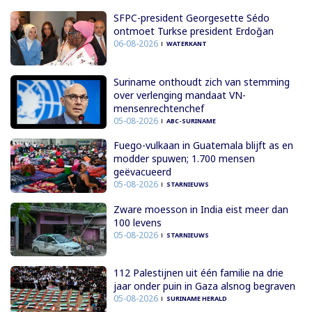
SFPC-president Georgesette Sédo
ontmoet Turkse president Erdoğan
06-08-2026
WATERKANT
Suriname onthoudt zich van stemming
over verlenging mandaat VN-
mensenrechtenchef
05-08-2026
ABC-SURINAME
Fuego-vulkaan in Guatemala blijft as en
modder spuwen; 1.700 mensen
geëvacueerd
05-08-2026
STARNIEUWS
Zware moesson in India eist meer dan
100 levens
05-08-2026
STARNIEUWS
112 Palestijnen uit één familie na drie
jaar onder puin in Gaza alsnog begraven
05-08-2026
SURINAME HERALD