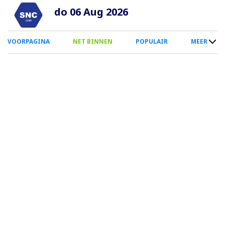
Overslaan
do 06 Aug 2026
en
naar
0
VOORPAGINA
NET BINNEN
POPULAIR
MEER
de
Smartphone
inhoud
Menu
gaan