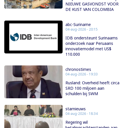
NIEUWE GASVONDST VOOR
DE KUST VAN COLOMBIA
abc-Suriname
04-aug-2026 - 20:15
IDB ondersteunt Surinaams
onderzoek naar Peruaans
innovatiemodel met US$
110.000
chronostimes
04-aug-2026 - 19:33
Rusland: Overheid heeft circa
SRD 100 miljoen aan
schulden bij SWM
starnieuws
04-aug-2026 - 18:34
Regering wil
betalingsachterstanden aan