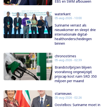
EBS en SWM afbouwen
waterkant
05-aug-2026 - 10:00
Suriname verrast als
nieuwkomer en sleept drie
internationale digital-
healthonderscheidingen
binnen
chronostimes
05-aug-2026 - 02:39
Brandstofprijzen blijven
vooralsnog ongewijzigd;
prijscap kost ruim SRD 350
miljoen per maand
starnieuws
05-aug-2026 - 02:26
Oostelbos: Suriname moet in