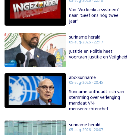
05-aug-2026 - 22:18
Van 'Wo kenki a systeem'
naar: 'Geef ons nóg twee
jaar'
suriname herald
05-aug-2026 - 22:17
Justitie en Politie heet
voortaan Justitie en Veiligheid
abc-Suriname
05-aug-2026 - 20:45
Suriname onthoudt zich van
stemming over verlenging
mandaat VN-
mensenrechtenchef
suriname herald
05-aug-2026 - 20:07