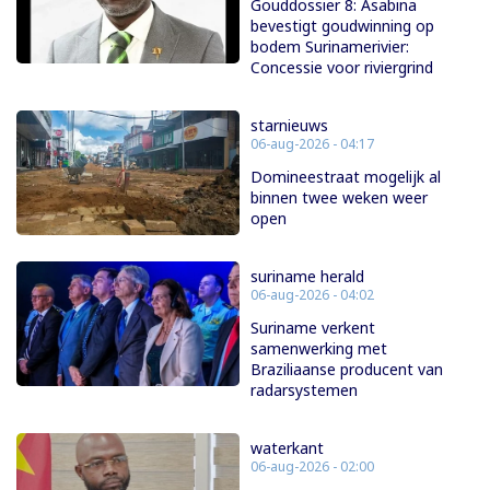
Gouddossier 8: Asabina
bevestigt goudwinning op
bodem Surinamerivier:
Concessie voor riviergrind
starnieuws
06-aug-2026 - 04:17
Domineestraat mogelijk al
binnen twee weken weer
open
suriname herald
06-aug-2026 - 04:02
Suriname verkent
samenwerking met
Braziliaanse producent van
radarsystemen
waterkant
06-aug-2026 - 02:00