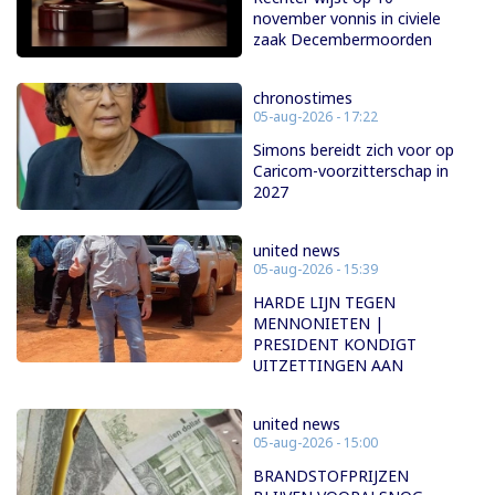
november vonnis in civiele
zaak Decembermoorden
chronostimes
05-aug-2026 - 17:22
Simons bereidt zich voor op
Caricom-voorzitterschap in
2027
united news
05-aug-2026 - 15:39
HARDE LIJN TEGEN
MENNONIETEN |
PRESIDENT KONDIGT
UITZETTINGEN AAN
united news
05-aug-2026 - 15:00
BRANDSTOFPRIJZEN