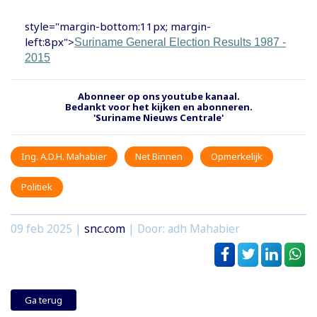
style="margin-bottom:11px; margin-
left:8px">
Suriname General Election Results 1987 -
2015
Abonneer op ons youtube kanaal.
Bedankt voor het kijken en abonneren.
'Suriname Nieuws Centrale'
Ing. A.D.H. Mahabier
Net Binnen
Opmerkelijk
Politiek
09 feb 2025
|
snc.com
| Door: adh Mahabier
Ga terug