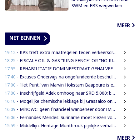
SWM en EBS wegwerken
MEER
NET BINNEN
19:12
- KPS treft extra maatregelen tegen verkeersdrukte binnenstad
18:25
- FISCALE OIL & GAS “RING FENCE” OR “NO RING FENCE”? THAT IS THE QUESTION!
17:55
- REHABILITATIE DOMINEESTRAAT GEHALVEERD TOT TWEE WEKEN NA ERNSTIGE VERKEERSCHAOS
17:40
- Excuses Onderwijs na ongefundeerde beschuldigingen directeur IMEAO 2
17:00
- ‘Het Punt.’ van Marvin Hokstam Baapoure is een thriller die je niet meer loslaat
17:00
- Inschrijfgeld Adek omhoog naar SRD 5.000; betalingsregeling van drie naar twee termijnen
16:10
- Mogelijke chemische lekkage bij Grassalco onderzocht als oorzaak vissterfte
16:09
- MinOWC: geen financieel wanbeheer door IMEAO-2-directeur, wel procedurele fouten
16:06
- Fernandes Mendes: Suriname moet kiezen voor presidentieel of parlementair stelsel
15:59
- Middellijn: Heritage Month-ook pijnlijke verhalen verdienen een plaats
MEER